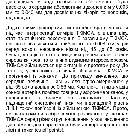
дослідником у ході особистого обстеження, була
високою, із середнім абсолютним відхиленням у 0,003
мм та 0,040 мм для досвідчених лікарів та новачків,
відповідно.
Додатковими факторами, які потрібно брати до уваги
під час інтерпретації вимірів ТКІМСА, є вплив віку,
статі та етнічного походження. В загальному, ТКІМСА
постійно збільшується приблизно на 0,008 мм у рік
серед всього населення віком від 45 до 85 років.
Однак, у пацієнтів із підвищеним рівнем холестерину
сироватки крові та клінічно видимим атеросклерозом,
ТКІМСА збільшується ще активніше протягом року. До
того ж, у чоловіків зазвичай збільшена ТКІМСА у
порівнянні із жінками. До прикладу, виявлено, що
середня величина ТКІМСА для афро-американок у
віці 65 років дорівнює 0,86 мм. Комплекс інтима-медіа
сонної артерії є помітно товщим у афро-американок, у
порівнянні із білими чи азіатками. Паління,
підвищений систолічний тиск, чи підвищений рівень
ЛНЩ також пов’язані із збільшеною ТКІМСА. Проте,
не зважаючи на добре відомі розбіжності у вимірах
ТКІМСА серед різних груп населення, у ході численних
досліджень для спрощення були апріорі обрані певні
лімітні точки (cutoff points).