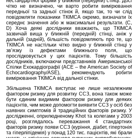
нестандартної форми у ближній (передній) стінці. Досі
чітко не визначено, чи варто робити вимірювання
передньої та задньої стінок й, якщо так, то чи слід
повідомляти показники ТКІМСА окремо, визначати їх
середнє значення або ж максимальні результати. (С,
D) Хоча деякі дослідники вважають, що ТКІМСА
зазвичай вища у ближній (передній) стінці, аніж у
дальній (задній), більшість повідомляють про те, що
ТКІМСА не настільки чітко видно у ближній стінці у
зв’язку із дефектами ближнього поля, що
прослідковується у цих пацієнтів. Тому більшість
дослідників, включаючи представників Американської
Спілки Ехокардіографії (АСЕ – the American Society of
Echocardiography/ASE), рекомендують робити
вимірювання ТКІМСА від дальної стінки.
Збільшена ТКІМСА виступає не лише незалежним
фактором ризику для розвитку ССЗ, вона також може
бути єдиним видимим фактором ризику для деяких
пацієнтів, чим може допомогти виявити ССЗ у осіб без
наявних симптомів й традиційних факторів ризику. У
дослідженні, оприлюдненому Khot та колегами у 2003
році, розглядалось переважання 4 стандартних
факторів ризику появи ССЗ (куріння, діабет, гіпертонія
та гіперліпідемія) у понад 120 тис. пацієнтів, які брали