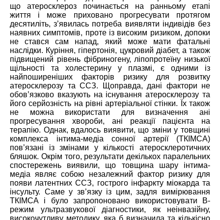
що атеросклероз починається на ранньому етапі
життя і може приховано прогресувати протягом
десятиліть, з’явилась потреба виявляти індивідів без
наявних симптомів, проте із високим ризиком, допоки
не стався сам напад, який може мати фатальні
наслідки. Куріння, гіпертонія, цукровий діабет, а також
підвищений рівень фібриногену, ліпопротеїну низької
щільності та холестерину у плазмі, є одними із
найпоширеніших факторів ризику для розвитку
атеросклерозу та ССЗ. Щоправда, дані фактори не
обов’язково вказують на існування атеросклерозу та
його серйозність на рівні артеріальної стінки. Їх також
не можна використати для визначення ані
прогресування хвороби, ані реакції пацієнта на
терапію. Однак, вдалось виявити, що зміни у товщині
комплекса інтима-медіа сонної артерії (ТКІМСА)
пов’язані із змінами у кількості атеросклеротичних
бляшок. Окрім того, результати декількох паралельних
спостережень виявили, що товщина шару інтима-
медіа являє собою незалежний фактор ризику для
появи латентних ССЗ, гострого інфаркту міокарда та
інсульту. Саме у зв’язку із цим, задля вимірювання
ТКІМСА і було запропоновано використовувати В-
режим ультразвукової діагностики, як неінвазійну,
високочутливу методику, яка б визначила та кількісно