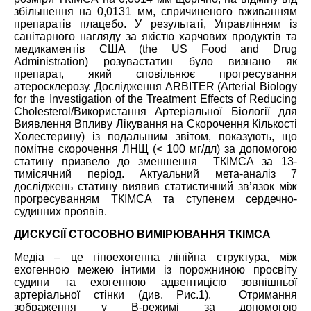
збільшення на 0,0131 мм, спричиненого вживанням
препаратів плацебо. У результаті, Управлінням із
санітарного нагляду за якістю харчових продуктів та
медикаментів США (the US Food and Drug
Administration) розувастатин було визнано як
препарат, який сповільнює прогресування
атеросклерозу. Дослідження ARBITER (Arterial Biology
for the Investigation of the Treatment Effects of Reducing
Cholesterol/Використання Артеріальної Біології для
Виявлення Впливу Лікування на Скорочення Кількості
Холестерину) із подальшим звітом, показують, що
помітне скорочення ЛНЩ (< 100 мг/дл) за допомогою
статину призвело до зменшення ТКІМСА за 13-
тимісячний період. Актуальний мета-аналіз 7
досліджень статину виявив статистичний зв’язок між
прогресуванням ТКІМСА та ступенем сердечно-
судинних проявів.
ДИСКУСІЇ СТОСОВНО ВИМІРЮВАННЯ ТКІМСА
Медіа – це гіпоехогенна лінійна структура, між
ехогенною межею інтими із порожниною просвіту
судини та ехогенною адвентицією зовнішньої
артеріальної стінки (див. Рис.1). Отримання
зображення у В-режимі за допомогою