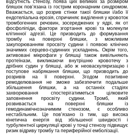
відсутність стенозу, поява цих великих за розміром
бляшок пов’язана із гострим коронарним синдромом.
Вважається, що розрив стінки такої бляшки і/або її
ендотеліальна ерозія, спричиняє виділення у кровоток
тромбогенних речовин, зосереджених у ядрі, як от
фосфоліпіди, фактори згортання крові та молекули
клітинної адгезії. Це призводить до формування
тромбу на поверхні бляшки, з можливим
закупорюванням просвіту судини і появою клінічно
значимих серцево-судинних ускладнень. Окрім того,
активовані мікрофаги у бляшці також вивільняють
протеїнази, викликаючи внутрішню кровотечу з
дрібних судин у бляшці, або ж неоваскуляризацію і
поступове набрякання бляшки, що призводить до
розривів на її поверхні. Згодом позитивне
ремоделювання не зможе забезпечити подальше
збільшення бляшки, а на останніх стадіях
захворювання спостерігатиметься цілковите
заповнення просвіту судини. Тромб, який
розвивається на поверхні бляшки із
гемодинамічнозначимим стенозом, є особливо
нестабільним. Це пов’язано із тим, що висока
кінетична енергія від збільшеної швидкості і
турбулентної циркуляції крові у точці стенозу підвищує
ризик відриву тромбу та периферійної емболізації.