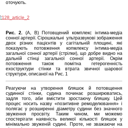
оточують.
Рис. 2.
(А, В) Потовщений комплекс інтима-медіа
сонної артерії. Сірошкальні ультразвукові зображення
двох різних пацієнтів у сагітальній площині, які
показують потовження копмлексу інтима-медіа
загальної сонної артерії (стрілки), що добре видно на
дальній стінці загальної сонної артерії. Окрім
потовження також помітна гетерогенність
ехоструктури стінки та втрата звичної шарової
структури, описаної на Рис. 1
Реагуючи на утворення бляшок й потовщення
судинної стінки, судина починає розширюватись,
задля того, аби вмістити зростаючу бляшку. Цей
процес носить назву «позитивне ремоделювання» і
полягає у розширенні діаметру судини без значного
звуження просвіту. Таким чином, ми можемо
спостерігати наявність великої кількості бляшок у
мінімально звуженій судині. Проте, не зважаючи на