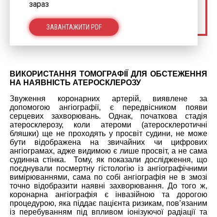
зараз
ЗАВАНТАЖИТИ PDF
ВИКОРИСТАННЯ ТОМОГРАФІЇ ДЛЯ ОБСТЕЖЕННЯ
НА НАЯВНІСТЬ АТЕРОСКЛЕРОЗУ
Звуження коронарних артерій, виявлене за
допомогою ангіографії, є передвісником появи
серцевих захворювань. Однак, початкова стадія
атеросклерозу, коли атероми (атеросклеротичні
бляшки) ще не проходять у просвіт судини, не може
бути відображена на звичайних чи цифрових
ангіограмах, адже видимою є лише просвіт, а не сама
судинна стінка. Тому, як показали дослідження, що
поєднували посмертну гістологію із ангіографічними
вимірюваннями, сама по собі ангіографія не в змозі
точно відобразити наявні захворювання. До того ж,
коронарна ангіографія є інвазійною та дорогою
процедурою, яка піддає пацієнта ризикам, пов’язаним
із перебуванням під впливом іонізуючої радіації та