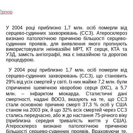
У 2004 році приблизно 1,7 млн. осіб померли від
серцево-судинних захворювань (ССЗ). Атеросклероз
визнано патологічною причиною більшості серцево-
судинних проявів, для виявлення якого пропнують
використовувати неінвазійні МРТ, КТ серця, КТА та
УЗД, замість ангіографії, яка є інвазійною та дорогою
процедурою.
У 2004 році приблизно 1,7 млн. осіб померли від
серцево-судинних захворювань (ССЗ), що становить
29% від усіх смертей у світі. Із них майже 7,2 млн. були
спричинені ішемічною хворобою серця (ІХС), а 5,7
млн. – інфарктом міокарда.
Статистичні дані
смертності, надані ВООЗ, вказують на те, що ССЗ
стали основною причиню смерті 37,3 % осіб у США
станом на 2003 рік, й що 32% всіх смертей через ССЗ
стались передчасно, або ж до настання 75-річного віку
(приблизна середня тривалість життя у США).
Атеросклероз визнано патологічною причиною
більшості серцево-судинних проявів. Враховуючи те,