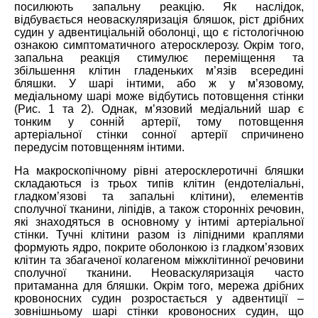
посилюють запальну реакцію. Як наслідок,
відбувається неоваскуляризація бляшок, ріст дрібних
судин у адвентиціальній оболонці, що є гістологічною
ознакою симптоматичного атеросклерозу. Окрім того,
запальна реакція стимулює переміщення та
збільшення клітин гладеньких м’язів всередині
бляшки. У шарі інтими, або ж у м’язовому,
медіальному шарі може відбутись потовщення стінки
(Рис. 1 та 2). Однак, м’язовий медіальний шар є
тонким у сонній артерії, тому потовщення
артеріальної стінки сонної артерії спричинено
передусім потовщенням інтими.
На макроскопічному рівні атеросклеротичні бляшки
складаються із трьох типів клітин (ендотеліальні,
гладком’язові та запальні клітини), елементів
сполучної тканини, ліпідів, а також сторонніх речовин,
які знаходяться в основному у інтимі артеріальної
стінки. Тучні клітини разом із ліпідними краплями
формують ядро, покрите оболонкою із гладком’язових
клітин та збагаченої колагеном міжклітинної речовини
сполучної тканини. Неоваскуляризація часто
притаманна для бляшки. Окрім того, мережа дрібних
кровоносних судин розростається у адвентиції –
зовнішньому шарі стінки кровоносних судин, що