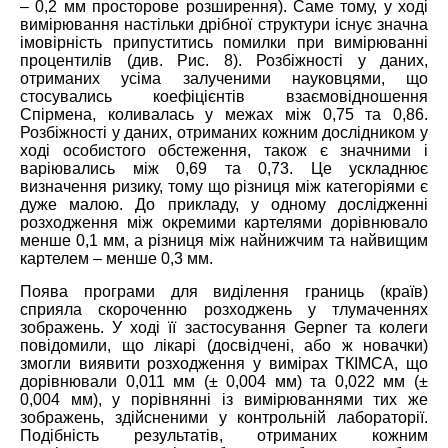
– 0,2 мм просторове розширення). Саме тому, у ході
вимірювання настільки дрібної структури існує значна
імовірність припуститись помилки при вимірюванні
процентилів (див. Рис. 8). Розбіжності у даних,
отриманих усіма залученими науковцями, що
стосувались коефіцієнтів взаємовідношення
Спірмена, коливалась у межах між 0,75 та 0,86.
Розбіжності у даних, отриманих кожним дослідником у
ході особистого обстеження, також є значними і
варіювались між 0,69 та 0,73. Це ускладнює
визначення ризику, тому що різниця між категоріями є
дуже малою. До прикладу, у одному дослідженні
розходження між окремими картелями дорівнювало
менше 0,1 мм, а різниця між найнижчим та найвищим
картелем – менше 0,3 мм.
Поява програми для виділення границь (країв)
сприяла скороченню розходжень у тлумаченнях
зображень. У ході її застосування Gepner та колеги
повідомили, що лікарі (досвідчені, або ж новачки)
змогли виявити розходження у вимірах ТКІМСА, що
дорівнювали 0,011 мм (± 0,004 мм) та 0,022 мм (±
0,004 мм), у порівнянні із вимірюваннями тих же
зображень, здійсненими у контрольній лабораторії.
Подібність результатів, отриманих кожним