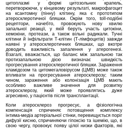
цитоплазмі у формі цитозольних крапель,
перетворюючи, у кінцевому результаті, макрофагоцит
на ксантомну (пінну) клітину, яка є прототипом
атеросклеротичної бляшки. Окрім того, toll-подібні
рецептори, начебто, провокують нову хвилю
запальної реакції, у якій беруть участь цитокіни,
хемокіни, протеази, а також вільні радикали. Тучні
клітини й інфільтрати Т-клітин (Т-лімфоцитів) завжди
наявні у атеросклеротичних бляшках, що вкотре
доводить важливість запалення у атерогенезі.
Взагалі, вважається, що баланс між запальною так
протизапальною дією визначає швидкість
прогресування атеросклеротичної бляшки. Зараження
хламідозом та цитомегаловірусом (ЦМВ) може також
впливати на прогресування атеросклерозу; таким
чином, зараження або колонізація ЦМВ мають
особливо важливе значення для розвитку
атеросклерозу, який може проявлятись дуже
агресивно, у пацієнтів після трансплантації.
Коли атеросклероз прогресує, а фізіологічна
компенсація спричиняє потовщення комплексу
інтима-медіа артеріальної стінки, перевищується поріг
дифузії кисню, спричиняючи гіпоксію та ішемію, що, в
свою чергу, провокує появу цілої низки факторів, які