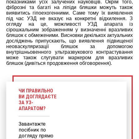
показниками усіх залучених науковців. Окрім того,
фіброзні та багаті на ліпіди бляшки можуть також
виявитись гіпоехогенними. Саме тому їх виявлення
під час УЗД не вказує на конкретні відхилення. З
огляду на це, можливості УЗД апарата із
сірошкальним зображенням у визначенні вразливих
бляшок є обмеженими. Висновки декількох актуальних
досліджень припускають, що виявлення підвищеної
неоваскуляризації бляшок за допомогою
внутрішньовенного ультразвукового контрастування
може також слугувати маркером для вразливих
бляшок (дивіться продовження обговорення).
ЧИ ПРАВИЛЬНО
ВИ ДОГЛЯДАЄТЕ
ЗА УЗ-
АПАРАТОМ?
Завантажте
посібник по
догляду прямо