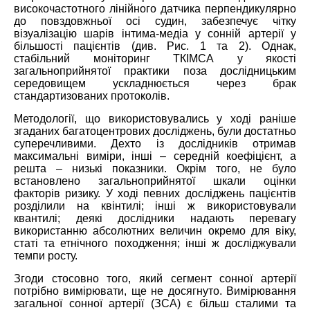
високочастотного лінійного датчика перпендикулярно
до повздовжньої осі судин, забезпечує чітку
візуалізацію шарів інтима-медіа у сонній артерії у
більшості пацієнтів (див. Рис. 1 та 2). Однак,
стабільний моніторинг ТКІМСА у якості
загальноприйнятої практики поза дослідницьким
середовищем ускладнюється через брак
стандартизованих протоколів.
Методології, що використовувались у ході раніше
згаданих багатоцентрових досліджень, були достатньо
суперечливими. Дехто із дослідників отримав
максимальні виміри, інші – середній коефіцієнт, а
решта – низькі показники. Окрім того, не було
встановлено загальноприйнятої шкали оцінки
факторів ризику. У ході певних досліджень пацієнтів
розділили на квінтилі; інші ж використовували
квантилі; деякі дослідники надають перевагу
використанню абсолютних величин окремо для віку,
статі та етнічного походження; інші ж досліджували
темпи росту.
Згоди стосовно того, який сегмент сонної артерії
потрібно вимірювати, ще не досягнуто. Вимірювання
загальної сонної артерії (ЗСА) є більш сталими та