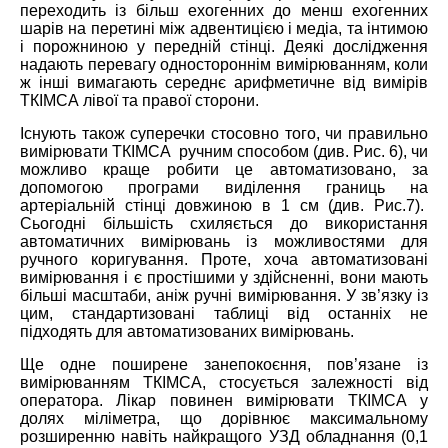
переходить із більш ехогенних до менш ехогенних
шарів на перетині між адвентицією і медіа, та інтимою
і порожниною у передній стінці. Деякі дослідження
надають перевагу одностороннім вимірюванням, коли
ж інші вимагають середнє арифметичне від вимірів
ТКІМСА лівої та правої сторони.
Існують також суперечки стосовно того, чи правильно
вимірювати ТКІМСА ручним способом (див. Рис. 6), чи
можливо краще робити це автоматизовано, за
допомогою програми виділення границь на
артеріальній стінці довжиною в 1 см (див. Рис.7).
Сьогодні більшість схиляється до використання
автоматичних вимірювань із можливостями для
ручного коригування. Проте, хоча автоматизовані
вимірювання і є простішими у здійсненні, вони мають
більші масштаби, аніж ручні вимірювання. У зв’язку із
цим, стандартизовані таблиці від останніх не
підходять для автоматизованих вимірювань.
Ще одне поширене занепокоєння, пов’язане із
вимірюванням ТКІМСА, стосується залежності від
оператора. Лікар повинен вимірювати ТКІМСА у
долях міліметра, що дорівнює максимальному
розширенню навіть найкращого УЗД обладнання (0,1