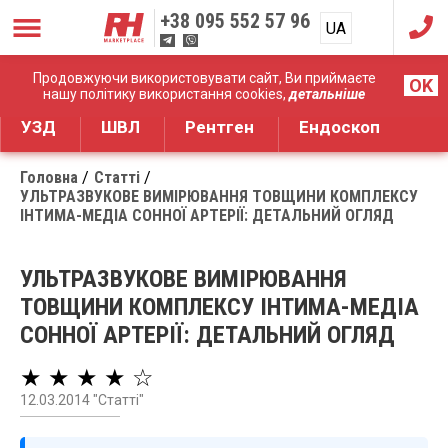
+38
095 552 57 96
UA
RU
Дистрибуція медичного обладнання
Продовжуючи використовувати сайт, Ви приймаєте
OK
нашу політику використання cookies,
детальніше
УЗД
ШВЛ
Рентген
Ендоскоп
Головна
Статті
УЛЬТРАЗВУКОВЕ ВИМІРЮВАННЯ ТОВЩИНИ КОМПЛЕКСУ
ІНТИМА-МЕДІА СОННОЇ АРТЕРІЇ: ДЕТАЛЬНИЙ ОГЛЯД
УЛЬТРАЗВУКОВЕ ВИМІРЮВАННЯ
ТОВЩИНИ КОМПЛЕКСУ ІНТИМА-МЕДІА
СОННОЇ АРТЕРІЇ: ДЕТАЛЬНИЙ ОГЛЯД
★ ★ ★ ★ ☆
12.03.2014 "Статті"