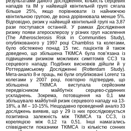
результатами даного дослідження, кількість серцевих
нападів та ІМ у найвищій квінтильній групі сягала
більше 25%, якщо порівнювати із найнижчою
квінтильною групою, де вона дорівнювала менше 5%.
Відповідно, ризик у найвищій квінтильній групі на 3,87
рази поступався останній. У рамках Дослідження
ризику появи атеросклерозу у різних груп населення
(The Atherosclerosis Risk in Communities Study),
опублікованого у 1997 році Chambliss та колегами,
було обстежено понад 15 тис. пацієнтів й також
доведено, що збільшена ТКІМСА була пов’язана із
підвищеним ризиком можливих симптомів ССЗ та
серцевого нападу. Подібних висновків дійшли й у
Роттердамському Дослідженні (Rotterdam Study).
Мета-аналіз 8-и праць, які були опубліковані Lorenz та
колегами у 2007 році, повторно підтвердив, що
збільшена ТКІМСА виступала серйозним
передвісником майбутніх серцево-судинних
ускладнень. Зокрема, потовщення на 0,1 мм
збільшувало майбутній ризик серцевого нападу на 13-
18%, а ІМ – 10-15%. Нещодавно проведений аналіз 33
досліджень виявив, що у 29 із них прослідковується
позитивна залежність між ТКІМСА та ССЗ, із
кореляцією між 0,12 та 0,51. Інші намагались
співвіднести показники ТКІМСА із кількістю сонних