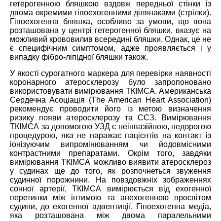
гетерогенною бляшкою вздовж передньої стінки із
двома окремими гіпоехогенними ділянаками (стрілки).
Гіпоехогенна бляшка, особливо за умови, що вона
розташована у центрі гетерогенної бляшки, вказує на
можливий крововилив всередині бляшки. Однак, це не
є специфічним симптомом, адже проявляється і у
випадку фібро-ліпідної бляшки також.
У якості сурогатного маркера для перевірки наявності
коронарного атеросклерозу було запропоновано
використовувати вимірювання ТКІМСА. Американська
Сердечна Асоціація (The American Heart Association)
рекомендує проводити його із метою визначення
ризику появи атеросклерозу та ССЗ. Вимірювання
ТКІМСА за допомогою УЗД є неінвазійною, недорогою
процедурою, яка не наражає пацієнтів на контакт із
іонізуючим випромінюванням чи йодовмісними
контрастними препаратами. Окрім того, завдяки
вимірювання ТКІМСА можливо виявити атеросклероз
у судинах ще до того, як розпочнеться звуження
судинної порожнини. На повздовжніх зображеннях
сонної артерії, ТКІМСА вимірюється від ехогенної
перетинки між інтимою та анехогенною просвітом
судини, до ехогенної адвентиції. Гіпоехогенна медіа,
яка розташована між двома паралельними