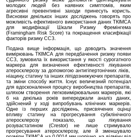
молодих людей без наявних симптомів, яким
агресивні превентивні заходи принесуть користь.
Висновки декількох інших досліджень говорять про
можливість ефективного використання даних ТКІМСА
для модифікації Шкали Ризику Фремінгема
(Framingham Risk Score) та покращення класифікації
факторів ризику ССЗ.
Подана вище інформація, що доводить значення
вимірювань ТКІМСА для передбачення ризику появи
ССЗ, зумовила їх використання у якості сурогатного
маркера для визначення ефективності лікування
атеросклерозу за допомогою антигіпертонічних ліків,
ніацину, статину та інших ліпідознижуючих препаратів,
та зміни способу життя. Існує величезний потенціал
для вдосконалення процесу виробництва препаратів,
шляхом створення легковимірювальних маркерів, які
б на декілька років випереджали аналіз даних,
здійснений у ході випробувань клінічних маркерів.
Одне із перших досліджень, присвячених оцінці
впливу статину на прогресування субклінічного
атеросклерозу показало, що лікування
розувастатином (Crestor) не лише стримувало
прогресування атеросклерозу, але й зменшувало
розміри ТКІМСА на 0,0014 мм щорічно, на відміну від