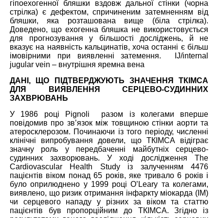
гіпоехогенної бляшки вздовж дальної стінки (чорна
стрілка) є дефектом, спричиненим затемненням від
бляшки, яка розташована вище (біла стрілка).
Доведено, що ехогенна бляшка не використовується
для прогнозування у більшості досліджень, й не
вказує на наявність кальцинатів, хоча останні є більш
імовірними при виявленні затемення. IJ/internal
jugular vein – внутрішня яремна вена
ДАНІ, ЩО ПІДТВЕРДЖУЮТЬ ЗНАЧЕННЯ ТКІМСА
ДЛЯ ВИЯВЛЕННЯ СЕРЦЕВО-СУДИННИХ
ЗАХВРЮВАНЬ
У 1986 році Pignoli разом із колегами вперше
повідомив про зв’язок між товщиною стінки аорти та
атеросклерозом. Починаючи із того періоду, численні
клінічні випробування довели, що ТКІМСА відіграє
значну роль у передбаченні майбутніх серцево-
судинних захворювань. У ході дослідження The
Cardiovascular Health Study із залученням 4476
пацієнтів віком понад 65 років, яке тривало 6 років і
було оприлюднено у 1999 році O’Leary та колегами,
виявлено, що ризик отримання інфаркту міокарда (ІМ)
чи серцевого нападу у різних за віком та статтю
пацієнтів був пропорційним до ТКІМСА. Згідно із