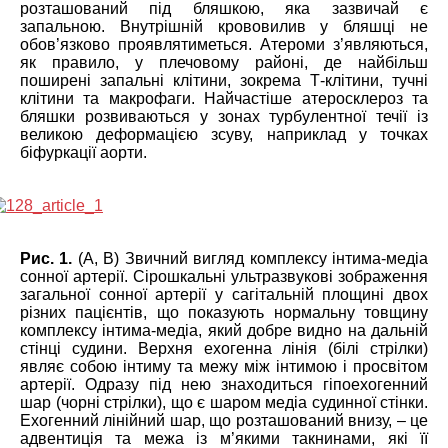
розташований під бляшкою, яка зазвичай є
запальною. Внутрішній крововилив у бляшці не
обов’язково проявлятиметься. Атероми з’являються,
як правило, у плечовому районі, де найбільш
поширені запальні клітини, зокрема Т-клітини, тучні
клітини та макрофаги. Найчастіше атеросклероз та
бляшки розвиваються у зонах турбулентної течії із
великою деформацією зсуву, наприклад у точках
біфуркації аорти.
Рис. 1.
(А, В) Звичний вигляд комплексу інтима-медіа
сонної артерії. Сірошкальні ультразвукові зображення
загальної сонної артерії у сагітальній площині двох
різних пацієнтів, що показують нормальну товщину
комплексу інтима-медіа, який добре видно на дальній
стінці судини. Верхня ехогенна лінія (білі стрілки)
являє собою інтиму та межу між інтимою і просвітом
артерії. Одразу під нею знаходиться гіпоехогенний
шар (чорні стрілки), що є шаром медіа судинної стінки.
Ехогенний лінійний шар, що розташований внизу, – це
адвентиція та межа із м’якими такнинами, які її