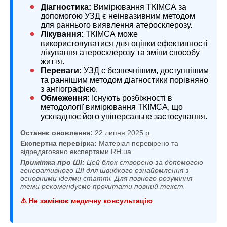
Діагностика:
Вимірювання ТКІМСА за
допомогою УЗД є неінвазивним методом
для раннього виявлення атеросклерозу.
Лікування:
ТКІМСА може
використовуватися для оцінки ефективності
лікування атеросклерозу та зміни способу
життя.
Переваги:
УЗД є безпечнішим, доступнішим
та раннішим методом діагностики порівняно
з ангіографією.
Обмеження:
Існують розбіжності в
методології вимірювання ТКІМСА, що
ускладнює його універсальне застосування.
Останнє оновлення:
22 липня 2025 р.
Експертна перевірка:
Матеріал перевірено та
відредаговано експертами RH.ua
Примітка про ШІ:
Цей блок створено за допомогою
генеративного ШІ для швидкого ознайомлення з
основними ідеями статті. Для повного розуміння
теми рекомендуємо прочитати повний текст.
⚠️ Не замінює медичну консультацію