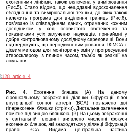
ехогенними лініями, також включена у вимірювання
(Рис.5). Стало відомо, що нещодавні вдосконалення
обладнання та вимірювальної техніки, до яких також
належить програма для виділення границь (Рис.6),
пов’язано із співпадінням даних, отриманих кожним
дослідником у ході особистого обстеження та
показниками усіх залучених науковців, принаймні у
добре контрольованому дослідному середовищі. Вони
підтверджують, що періодичні вимірювання ТКІМСА є
дієвим методом для моніторингу змін у прогресуванні
атеросклерозу із плином часом, та/або як реакції на
лікування.
Рис. 4.
Ехогенна бляшка (А) На даному
сірошкальному зображенні ділянки біфуркації лівої
внутрішньої сонної артерії (ВСА) позначено дві
гіперехогенні бляшки (стрілки). Дистальне затемнення
помітне під вищою бляшкою. (В) На цьому зображенні
у сагітальній площині виявлено численні фокуси
ехогенних бляшок, які знаходяться у ділянці біфуркації
правої ВСА. Видима центральна частина