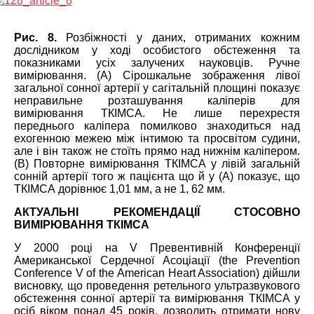
Рис. 8.
Розбіжності у даних, отриманих кожним
дослідником у ході особистого обстеження та
показниками усіх залучених науковців. Ручне
вимірювання. (А) Сірошкальне зображення лівої
загальної сонної артерії у сагітальній площині показує
неправильне розташування каліперів для
вимірювання ТКІМСА. Не лише перехрестя
переднього каліпера помилково знаходиться над
ехогенною межею між інтимою та просвітом судини,
але і він також не стоїть прямо над нижнім каліпером.
(В) Повторне вимірювання ТКІМСА у лівій загальній
сонній артерії того ж пацієнта що й у (А) показує, що
ТКІМСА дорівнює 1,01 мм, а не 1, 62 мм.
АКТУАЛЬНІ РЕКОМЕНДАЦІЇ СТОСОВНО
ВИМІРЮВАННЯ ТКІМСА
У 2000 році на V Превентивній Конференції
Американської Сердечної Асоціації (the Prevention
Conference V of the American Heart Association) дійшли
висновку, що проведення ретельного ультразвукового
обстеження сонної артерії та вимірювання ТКІМСА у
осіб віком понад 45 років, дозволить отримати нову