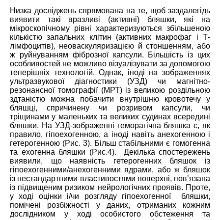
Низка досліджень спрямована на те, щоб заздалегідь
виявити такі вразливі (активні) бляшки, які на
мікроскопічному рівні характеризуються збільшеною
кількістю запальних клітин (активних макрофаг і Т-
лімфоцитів), неоваскуляризацією й стоншенням, або
ж руйнуванням фіброзної капсули. Більшість із цих
особливостей не можливо візуалізувати за допомогою
теперішніх технологій. Однак, іноді на зображеннях
ультразвукової діагностики (УЗД) чи магнітно-
резонансної томографії (МРТ) із великою роздільною
здтаністю можна побачити внутрішню кровотечу у
бляшці, спричинену чи розривом капсули, чи
тріщинами у маленьких та великих судинах всередині
бляшки. На УЗД-зображенні геморагічна бляшка є, як
правило, гіпоехогенною, а іноді навіть анехогенною і
гетерогенною (Рис. 3). Більш стабільними є гомогенна
та ехогенна бляшки (Рис.4). Декілька спостережень
виявили, що наявність гетерогенних бляшок із
гіпоехогенними/анехогенними ядрами, або ж бляшок
із нестандартними властивостями поверхні, пов’язана
із підвищеним ризиком нейрологічних проявів. Проте,
у ході оцінки і/чи розгляду гіпоехогенної бляшки,
помічені розбіжності у даних, отриманих кожним
дослідником у ході особистого обстеження та