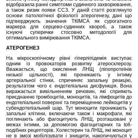
відобразила ранні симптоми судинного захворювання,
а також ризик появи ССЗ. У даній статті розглянуто
основи патологічної фізіології атерогенезу, дані що
підтверджують значення ТКІМСА як сурогатного
маркера для серцево-судинних хвороб, а також
існуючі суперечки стосовно методології для
оптимального вимірювання ТКІМСА.
АТЕРОГЕНЕЗ
На мікроскопічному рівні гіперліпідемія виступає
одним із провокаторів розвитку атеросклерозу.
Вважається, що окислення ЛНЩ (ліпопротеїнів
низької щільності), які проникають у інтиму
артеріальної стінки, спричиняє запальну реакцію,
результатом чого є ендотеліальна дисфункція. Вона
виражається вивільненням речовин, які сприяють
приєднанню тромбоцитів, моноцитів, та лімфоцитів до
ендотеліальної поверхні та переміщенню лейкоцитів у
субендотеліальний шар. Тут моноцити проникають у
запальні клітини, включаючи також і макрофаги, які
поглинають або фагоцитують ЛНЩ, розташовані у
межах інтими, за допомогою фагоцитарних та toll-
подібних рецепторів. Холестерин та ЛНЩ, які моноцит
не в змозі мобілізувати і знищити, накопичуються у