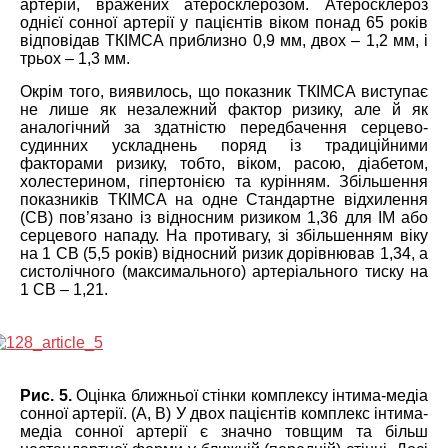
артерій, вражених атеросклерозом. Атеросклероз
однієї сонної артерії у пацієнтів віком понад 65 років
відповідав ТКІМСА приблизно 0,9 мм, двох – 1,2 мм, і
трьох – 1,3 мм.
Окрім того, виявилось, що показник ТКІМСА виступає
не лише як незалежний фактор ризику, але й як
аналогічний за здатністю передбачення серцево-
судинних ускладнень поряд із традиційними
факторами ризику, тобто, віком, расою, діабетом,
холестерином, гіпертонією та курінням. Збільшення
показників ТКІМСА на одне Стандартне відхилення
(СВ) пов’язано із відносним ризиком 1,36 для ІМ або
серцевого нападу. На противагу, зі збільшенням віку
на 1 СВ (5,5 років) відносний ризик дорівнював 1,34, а
систолічного (максимального) артеріального тиску на
1 СВ – 1,21.
Рис. 5.
Оцінка ближньої стінки комплексу інтима-медіа
сонної артерії. (А, В) У двох пацієнтів комплекс інтима-
медіа сонної артерії є значно товщим та більш