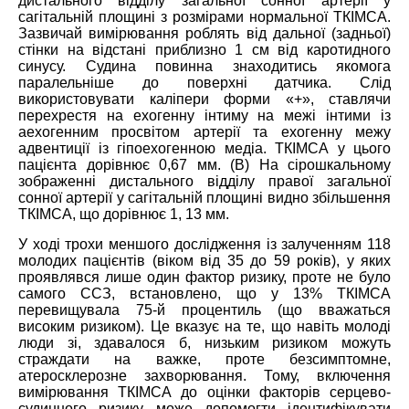
дистального відділу загальної сонної артерії у
сагітальній площині з розмірами нормальної ТКІМСА.
Зазвичай вимірювання роблять від дальної (задньої)
стінки на відстані приблизно 1 см від каротидного
синусу. Судина повинна знаходитись якомога
паралельніше до поверхні датчика. Слід
використовувати каліпери форми «+», ставлячи
перехрестя на ехогенну інтиму на межі інтими із
аехогенним просвітом артерії та ехогенну межу
адвентиції із гіпоехогенною медіа. ТКІМСА у цього
пацієнта дорівнює 0,67 мм. (В) На сірошкальному
зображенні дистального відділу правої загальної
сонної артерії у сагітальній площині видно збільшення
ТКІМСА, що дорівнює 1, 13 мм.
У ході трохи меншого дослідження із залученням 118
молодих пацієнтів (віком від 35 до 59 років), у яких
проявлявся лише один фактор ризику, проте не було
самого ССЗ, встановлено, що у 13% ТКІМСА
перевищувала 75-й процентиль (що вважаться
високим ризиком). Це вказує на те, що навіть молоді
люди зі, здавалося б, низьким ризиком можуть
страждати на важке, проте безсимптомне,
атеросклерозне захворювання. Тому, включення
вимірювання ТКІМСА до оцінки факторів серцево-
судинного ризику може допомогти ідентифікувати