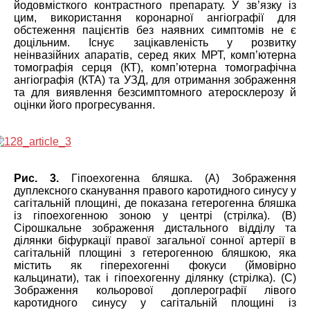
йодовмісткого контрастного препарату. У зв’язку із
цим, використання коронарної ангіографії для
обстеження пацієнтів без наявних симптомів не є
доцільним. Існує зацікавленість у розвитку
неінвазійних апаратів, серед яких МРТ, комп’ютерна
томографія серця (КТ), комп’ютерна томографічна
ангіографія (КТА) та УЗД, для отримання зображення
та для виявлення безсимптомного атеросклерозу й
оцінки його прогресування.
Рис. 3.
Гіпоехогенна бляшка. (А) Зображення
дуплексного сканування правого каротидного синусу у
сагітальній площині, де показана гетерогенна бляшка
із гіпоехогенною зоною у центрі (стрілка). (В)
Сірошкальне зображення дистального відділу та
ділянки біфуркації правої загальної сонної артерії в
сагітальній площині з гетерогенною бляшкою, яка
містить як гіперехогенні фокуси (ймовірно
кальцинати), так і гіпоехогенну ділянку (стрілка). (С)
Зображення кольорової доплерографії лівого
каротидного синусу у сагітальній площині із