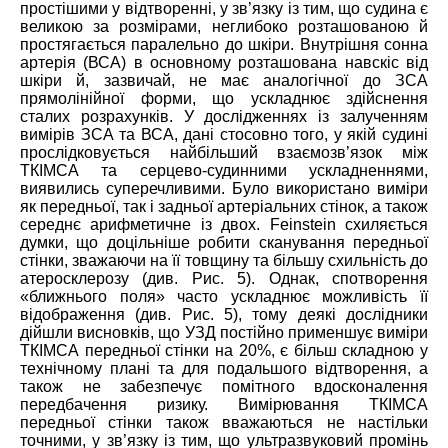
простішими у відтворенні, у зв’язку із тим, що судина є
великою за розмірами, неглибоко розташованою й
простягається паралельно до шкіри. Внутрішня сонна
артерія (ВСА) в основному розташована навскіс від
шкіри й, зазвичай, не має аналогічної до ЗСА
прямолінійної форми, що ускладнює здійснення
сталих розрахунків. У дослідженнях із залученням
вимірів ЗСА та ВСА, дані стосовно того, у якій судині
прослідковується найбільший взаємозв’язок між
ТКІМСА та серцево-судинними ускладненнями,
виявились суперечливими. Було використано виміри
як передньої, так і задньої артеріальних стінок, а також
середнє арифметичне із двох. Feinstein схиляється
думки, що доцільніше робити сканування передньої
стінки, зважаючи на її товщину та більшу схильність до
атеросклерозу (див. Рис. 5). Однак, спотворення
«ближнього поля» часто ускладнює можливість її
відображення (див. Рис. 5), тому деякі дослідники
дійшли висновків, що УЗД постійно применшує виміри
ТКІМСА передньої стінки на 20%, є більш складною у
технічному плані та для подальшого відтворення, а
також не забезпечує помітного вдосконалення
передбачення ризику. Вимірювання ТКІМСА
передньої стінки також вважаються не настільки
точними, у зв’язку із тим, що ультразвуковий промінь