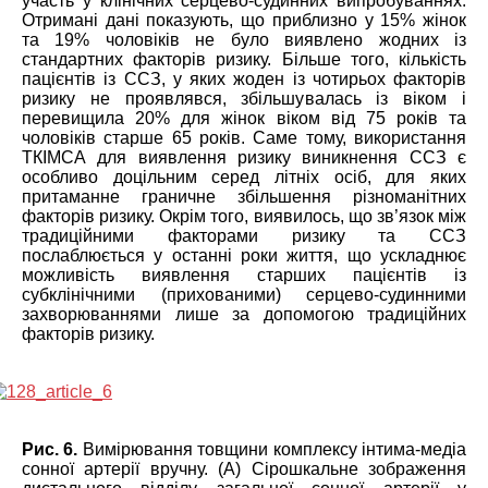
участь у клінічних серцево-судинних випробуваннях.
Отримані дані показують, що приблизно у 15% жінок
та 19% чоловіків не було виявлено жодних із
стандартних факторів ризику. Більше того, кількість
пацієнтів із ССЗ, у яких жоден із чотирьох факторів
ризику не проявлявся, збільшувалась із віком і
перевищила 20% для жінок віком від 75 років та
чоловіків старше 65 років. Саме тому, використання
ТКІМСА для виявлення ризику виникнення ССЗ є
особливо доцільним серед літніх осіб, для яких
притаманне граничне збільшення різноманітних
факторів ризику. Окрім того, виявилось, що зв’язок між
традиційними факторами ризику та ССЗ
послаблюється у останні роки життя, що ускладнює
можливість виявлення старших пацієнтів із
субклінічними (прихованими) серцево-судинними
захворюваннями лише за допомогою традиційних
факторів ризику.
Рис. 6.
Вимірювання товщини комплексу інтима-медіа
сонної артерії вручну. (А) Сірошкальне зображення