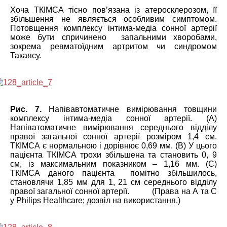
Хоча ТКІМСА тісно пов’язана із атеросклерозом, її
збільшення не являється особливим симптомом.
Потовщення комплексу інтима-медіа сонної артерії
може бути спричинено запальними хворобами,
зокрема ревматоїдним артритом чи синдромом
Такаясу.
Рис. 7.
Напівавтоматичне вимірювання товщини
комплексу інтима-медіа сонної артерії. (А)
Напіватоматичне вимірювання середнього відділу
правої загальної сонної артерії розміром 1,4 см.
ТКІМСА є нормальною і дорівнює 0,69 мм. (В) У цього
пацієнта ТКІМСА трохи збільшена та становить 0, 9
см, із максимальним показником – 1,16 мм. (С)
ТКІМСА даного пацієнта помітно збільшилось,
становлячи 1,85 мм для 1, 21 см середнього відділу
правої загальної сонної артерії. (Права на А та С
у Philips Healthcare; дозвіл на використання.)