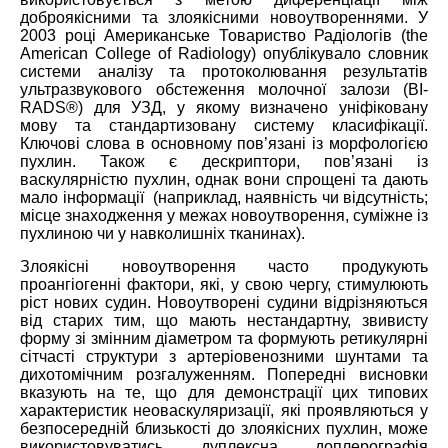
доброякісними та злоякісними новоутвореннями. У
2003 році Американське Товариство Радіологів (the
American College of Radiology) опублікувало словник
системи аналізу та протоколювання результатів
ультразвукового обстеження молочної залози (BI-
RADS®) для УЗД, у якому визначено уніфіковану
мову та стандартизовану систему класифікації.
Ключові слова в основному пов’язані із морфологією
пухлин. Також є дескриптори, пов’язані із
васкулярністю пухлин, однак вони спрощені та дають
мало інформації (наприклад, наявність чи відсутність;
місце знаходження у межах новоутворення, суміжне із
пухлиною чи у навколишніх тканинах).
Злоякісні новоутворення часто продукують
проангіогенні фактори, які, у свою чергу, стимулюють
ріст нових судин. Новоутворені судини відрізняються
від старих тим, що мають нестандартну, звивисту
форму зі змінним діаметром та формують ретикулярні
сітчасті структури з артеріовенозними шунтами та
дихотомічним розгалуженням. Попередні висновки
вказують на те, що для демонстрації цих типових
характеристик неоваскуляризації, які проявляються у
безпосередній близькості до злоякісних пухлин, може
використовуватись дуплексна доплерографія