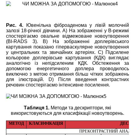
Рис. 4.
Ювенільна фіброаденома у лівій молочній
залозі 18-річної дівчини. А) На зображенні у В-режимі
спостерігаємо овальне відмежоване новоутворення
(BI-RADS 3). В) На зображенні доплерівського
картування показано гіперваскулярне новоутворення
у центральних та звичайних артеріях. С
) Підсилене
кольорове доплерівське картування (КДК) виглядає
аналогічно із непідсиленим КДК. Обстеження за
допомогою енергетичного доплера проводилось
виключно з метою отримання більш чітких зображень
для ілюстрацій. D) Після введення контрастних
речовин спостерігаємо інтенсивне посилення.
Таблиця 1.
Методи та дескриптори, які
використовуються для класифікації новоутворень.
МЕТОД
КЛАСИФІКАЦІЯ
ДЕСКР
ПРЕКОНТРАСТНИЙ АНАЛІЗ