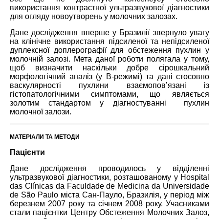
використання контрастної ультразвукової діагностики
для огляду новоутворень у молочних залозах.
Дане дослідження вперше у Бразилії звернуло увагу
на клінічне використання підсиленої та непідсиленої
дуплексної доплерографії для обстеження пухлин у
молочній залозі. Мета даної роботи полягала у тому,
щоб визначити наскільки добре сірошкальний
морфологічний аналіз (у В-режимі) та дані стосовно
васкулярності пухлини взаємопов’язані із
гістопатологічними симптомами, що являється
золотим стандартом у діагностуванні пухлин
молочної залози.
МАТЕРІАЛИ ТА МЕТОДИ
Пацієнти
Дане дослідження проводилось у відділенні
ультразвукової діагностики, розташованому у Hospital
das Clínicas da Faculdade de Medicina da Universidade
de São Paulo міста Сан-Пауло, Бразилія, у період між
березнем 2007 року та січнем 2008 року. Учасниками
стали пацієнтки Центру Обстеження Молочних Залоз,