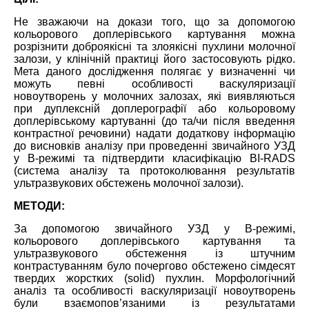
Не зважаючи на докази того, що за допомогою
кольорового доплерівського картування можна
розрізнити доброякісні та злоякісні пухлини молочної
залози, у клінічній практиці його застосовують рідко.
Мета даного дослідження полягає у визначенні чи
можуть певні особливості васкуляризації
новоутворень у молочних залозах, які виявляються
при дуплексній доплерографії або кольоровому
доплерівському картуванні (до та/чи після введення
контрастної речовини) надати додаткову інформацію
до висновків аналізу при проведенні звичайного УЗД
у В-режимі та підтвердити класифікацію BI-RADS
(система аналізу та протоколювання результатів
ультразвукових обстежень молочної залози).
МЕТОДИ:
За допомогою звичайного УЗД у В-режимі,
кольорового доплерівського картування та
ультразвукового обстеження із штучним
контрастуванням було почергово обстежено сімдесят
твердих жорстких (solid) пухлин. Морфологічний
аналіз та особливості васкуляризації новоутворень
були взаємопов’язаними із результатами