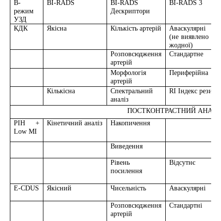
В-
BI-RADS
BI-RADS
BI-RADS 3
режим
Дескриптори
УЗД
КДК
Якісна
Кількість артерій
Аваскулярні
Г
(не виявлено
(
жодної)
Розповсюдження
Стандартне
Н
артерій
Морфологія
Периферійна
Ц
артерій
Кількісна
Спектральний
RI Індекс резист
аналіз
ПОСТКОНТРАСТНИЙ АНАЛ
І
PIH +
Кінетичний аналіз
Накопичення
Low MI
Виведення
Рівень
Відсутнє
М
посилення
E-CDUS
Якісний
Чисельність
Аваскулярні
Г
Розповсюдження
Стандартні
артерій