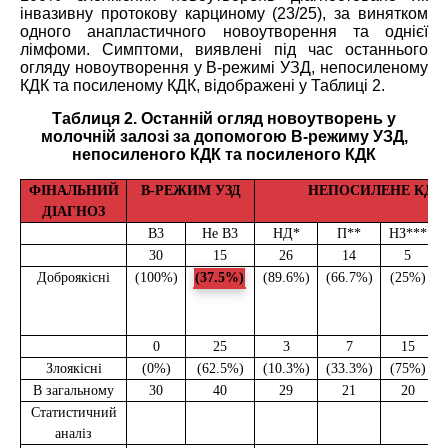
інвазивну протокову карциному (23/25), за винятком
одного анапластичного новоутворення та однієї
лімфоми. Симптоми, виявлені під час останнього
огляду новоутворення у В-режимі УЗД, непосиленому
КДК та посиленому КДК, відображені у Таблиці 2.
Таблиця 2. Останній огляд новоутворень у
молочній залозі за допомогою В-режиму УЗД,
непосиленого КДК та посиленого КДК
ФІНАЛЬНИЙ
В-РЕЖИМ УЗД
НЕПОСИЛЕНЕ КДК
ДІАГНОЗ
B3
Не B3
НД*
П**
НЗ***
30
15
26
14
5
Доброякісні
(100%)
(37.5%)
(89.6%)
(66.7%)
(25%)
0
25
3
7
15
Злоякісні
(0%)
(62.5%)
(10.3%)
(33.3%)
(75%)
В загальному
30
40
29
21
20
Статистичний
аналіз