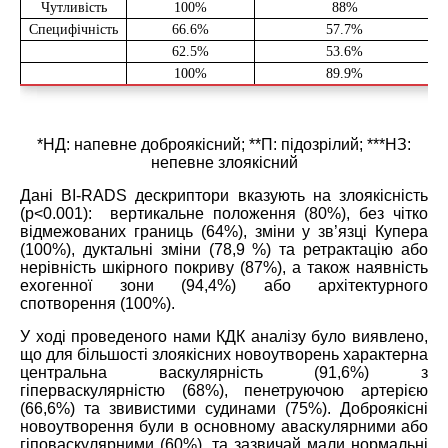
Чутливість
100%
88%
Специфічність
66.6%
57.7%
62.5%
53.6%
100%
89.9%
*
НД
:
напевне доброякісний;
**
П
:
підозрілий; ***НЗ:
непевне злоякісний
Дані BI-RADS дескриптори вказують на злоякісність
(p<0.001): вертикальне положення (80%), без чітко
відмежованих границь (64%), зміни у зв’язці Купера
(100%), дуктальні зміни (78,9 %) та ретрактацію або
нерівність шкірного покриву
(87%), а також наявність
ехогенної зони (94,4%) або архітектурного
спотворення (100%).
У ході проведеного нами КДК аналізу було виявлено,
що для більшості злоякісних новоутворень характерна
центральна васкулярність (91,6%) з
гіперваскулярністю (68%), пенетруючою артерією
(66,6%) та звивистими судинами (75%). Доброякісні
новоутворення були в основному аваскулярними або
гіповаскулярними
(60%)
, та зазвичай мали нормальні