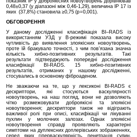
показник ІР у доброякісних новоутворень дорівнював
0,48±0,37 (у діапазоні між 0,46-1,29), величина ІР 17 із
яких (37,8%) становила ≥0,75 (p = 0,001).
ОБГОВОРЕННЯ
У даному дослідженні класифікація
BI
–
RADS
із
використанням УЗД у В-режимі показала високу
чутливість до виявлення злоякісних новоутворень,
проте їй бракувало точності, з чим пов’язана значна
кількість хибно-позитивних результатів. Такі
результати підтверджують попередні дослідження
класифікації BI-RADS. 15 хибно-позитивних
результатів, отриманих у нашому дослідженні,
стосувались в основному фіброаденом.
Не зважаючи на те, що у лексиконі BI-RADS є
дескриптори, які стосуються васкулярності
новоутворень, на наш погляд, вони не дозволяють
чітко розмежовувати доброякісні та злоякісні
новоутворення; дескриптори також не відіграють
важливої ролі при описі, класифікації чи лікуванні
пухлин у молочних залозах. Однак злоякісні
новоутворення справді проявляють характерні
симптоми на дуплексних доплерівських зображеннях,
серед яких гіперваскулярність, пенетрація судин,