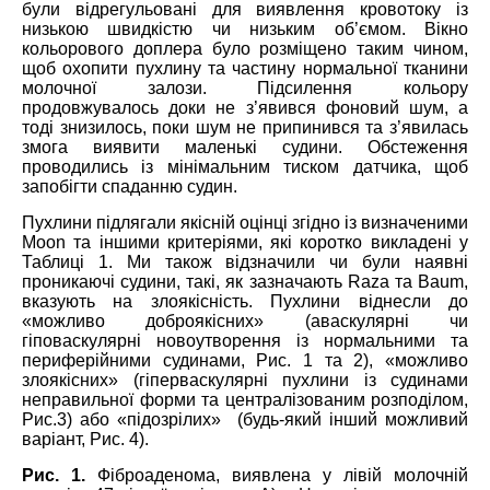
були відрегульовані для виявлення кровотоку із
низькою швидкістю чи низьким об’ємом. Вікно
кольорового доплера було розміщено таким чином,
щоб охопити пухлину та частину нормальної тканини
молочної залози. Підсилення кольору
продовжувалось доки не з’явився фоновий шум, а
тоді знизилось, поки шум не припинився та з’явилась
змога виявити маленькі судини. Обстеження
проводились із мінімальним тиском датчика, щоб
запобігти спаданню судин.
Пухлини підлягали якісній оцінці згідно із визначеними
Moon та іншими критеріями, які коротко викладені у
Таблиці 1. Ми також відзначили чи були наявні
проникаючі судини, такі, як зазначають Raza та Baum,
вказують на злоякісність. Пухлини віднесли до
«можливо доброякісних» (аваскулярні чи
гіповаскулярні новоутворення із нормальними та
периферійними судинами, Рис. 1 та 2), «можливо
злоякісних» (гіперваскулярні пухлини із судинами
неправильної форми та централізованим розподілом,
Рис.3) або «підозрілих» (будь-який інший можливий
варіант, Рис. 4).
Рис. 1.
Фіброаденома, виявлена у лівій молочній