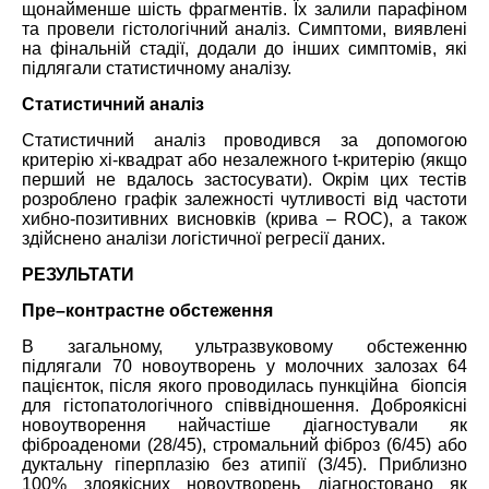
щонайменше шість фрагментів. Їх залили парафіном
та провели гістологічний аналіз. Симптоми, виявлені
на фінальній стадії, додали до інших симптомів, які
підлягали статистичному аналізу.
Статистичний аналіз
Статистичний аналіз проводився за допомогою
критерію хі-квадрат або незалежного t-критерію (якщо
перший не вдалось застосувати). Окрім цих тестів
розроблено графік залежності чутливості від частоти
хибно-позитивних висновків (крива –
ROC
), а також
здійснено аналізи логістичної регресії даних.
РЕЗУЛЬТАТИ
Пре
–
контрастне обстеження
В загальному, ультразвуковому обстеженню
підлягали
70 новоутворень у молочних залозах 64
пацієнток, після якого проводилась пункційна біопсія
для гістопатологічного співвідношення. Доброякісні
новоутворення найчастіше діагностували як
фіброаденоми (28/45),
стромальний фіброз (6/45) або
дуктальну гіперплазію без атипії (3/45). Приблизно
100% злоякісних новоутворень діагностовано як