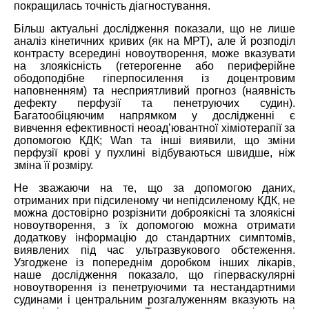
покращилась точність діагностування.
Більш актуальні дослідження показали, що не лише
аналіз кінетичних кривих (як на МРТ), але й розподіл
контрасту всередині новоутворення, може вказувати
на злоякісність (гетерогенне або периферійне
ободоподібне гіперпосилення із доцентровим
наповненням) та несприятливий прогноз (наявність
дефекту перфузії та пенетруючих судин).
Багатообіцяючим напрямком у дослідженні є
вивчення ефективності неоад’ювантної хіміотерапії за
допомогою КДК; Wan та інші виявили, що зміни
перфузії крові у пухлині відбуваються швидше, ніж
зміна її розміру.
Не зважаючи на те, що за допомогою даних,
отриманих при підсиленому чи непідсиленому КДК, не
можна достовірно розрізнити доброякісні та злоякісні
новоутворення, з їх допомогою можна отримати
додаткову інформацію до стандартних симптомів,
виявлених під час ультразвукового обстеження.
Узгоджене із попереднім доробком інших лікарів,
наше дослідження показало, що гіперваскулярні
новоутворення із пенетруючими та нестандартними
судинами і центральним розгалуженням вказують на