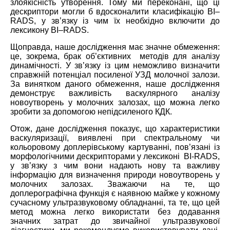
злоякісність утворення. Тому ми переконані, що ці
дескриптори могли б вдосконалити класифікацію
BI
–
RADS
, у зв’язку із чим їх необхідно включити до
лексикону
BI
–
RADS
.
Щоправда, наше дослідження має значне обмеження:
це, зокрема, брак об’єктивних методів для аналізу
динамічності. У зв’язку із цим неможливо визначити
справжній потенціал посиленої УЗД молочної залози.
За винятком даного обмеження, наше дослідження
демонструє важливість васкулярного аналізу
новоутворень у молочних залозах, що можна легко
зробити за допомогою непідсиленого КДК.
Отож, дане дослідження показує, що характеристики
васкуляризації, виявлені при спектральному чи
кольоровому доплерівському картуванні, пов’язані із
морфологічними дескрипторами у лексиконі BI-RADS,
у зв’язку з чим вони надають нову та важливу
інформацію для визначення природи новоутворень у
молочних залозах. Зважаючи на те, що
доплерографічна функція є наявною майже у кожному
сучасному ультразвуковому обладнанні, та те, що цей
метод можна легко використати без додавання
значних затрат до звичайної ультразвукової