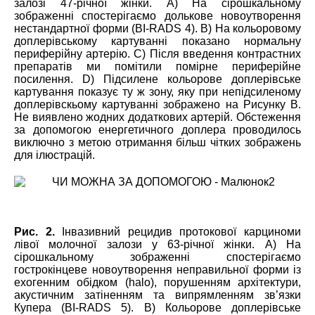
залозі 47-річної жінки. А) На сірошкальному
зображенні спостерігаємо долькове новоутворення
нестандартної форми (BI-RADS 4). В) На кольоровому
доплерівському картуванні показано нормальну
периферійну артерію. С) Після введення контрастних
препаратів ми помітили помірне периферійне
посилення. D) Підсилене кольорове доплерівське
картування показує ту ж зону, яку при непідсиленому
доплерівскьому картуванні зображено на Рисунку В.
Не виявлено жодних додаткових артерій. Обстеження
за допомогою енергетичного доплера проводилось
виключно з метою отримання більш чітких зображень
для ілюстрацій.
Рис. 2.
Інвазивний рецидив протокової карциноми
лівої молочної залози у 63-річної жінки. А) На
сірошкальному зображенні спостерігаємо
гострокінцеве новоутворення неправильної форми із
ехогенним обідком (
halo
), порушенням архітектури,
акустичним затіненням та випрямленням зв’язки
Купера (BI-RADS 5). В) Кольорове доплерівське