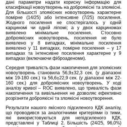
дані параметри надати корисну інформацію для
класифікації новоутворень на доброякісні та злоякісні.
Для більшості злоякісних новоутворень характерне
помірне (14/25) або інтенсивне
(7/25)
посилення.
Жодного посилення не спостерігалось у одній
карциномі чи одній ліпомі; а у двох карциномах
виявлено мінімальне посилення. Стосовно
доброякісних новоутворень, посилення не було
виявлено у 8 випадках, мінімальне посилення
виявлено у 11 випадках, помірне посилення – у 17
випадках та інтенсивне посилення характерне у 9
випадках (включаючи фіброаденоми).
Середня тривалість фази накопичення для злоякісних
новоутворень становила 56,9±32,3 сек. (у діапазоні
між 19-180 сек.) та 56,6±22,9 сек. (у діапазоні між 22-
160 сек.) для доброякісних новоутворень. У ході
аналізу кривої –
ROC виявлено, що тривалість фази
накопичення та вивільнення не дозволяє ефективно
розрізняти доброякісні та злоякісні новоутворення.
Результати нашого якісного підсиленого КДК аналізу,
що проводився за аналогічними критеріями із тими,
які використовуються для непідсиленого КДК,
представлені у Таблиці 2. Більшість (24/25, 96,0%)