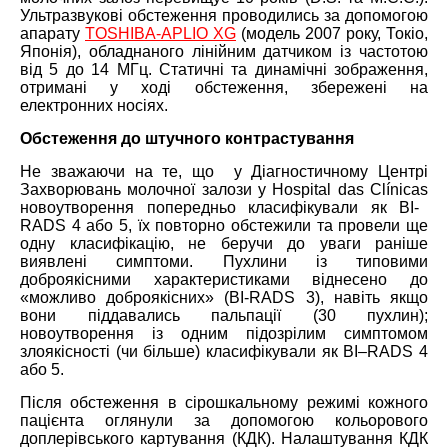
Ультразвукові обстеження проводились за допомогою
апарату
TOSHIBA-APLIO XG
(модель 2007 року, Токіо,
Японія), обладнаного лінійним датчиком із частотою
від 5 до 14 МГц. Статичні та динамічні зображення,
отримані у ході обстеження, збережені на
електронних носіях.
Обстеження до штучного контрастування
Не зважаючи на те, що у Діагностичному Центрі
Захворювань молочної залози у
Hospital das Cl
í
nicas
новоутворення попередньо класифікували як BI-
RADS 4 або 5, їх повторно обстежили та провели ще
одну класифікацію, не беручи до уваги раніше
виявлені симптоми. Пухлини із типовими
доброякісними характеристиками віднесено до
«можливо доброякісних» (BI-RADS 3), навіть якщо
вони піддавались пальпації (30 пухлин);
новоутворення із одним підозрілим симптомом
злоякісності (чи більше) класифікували як
BI
–
RADS
4
або 5.
Після обстеження в сірошкальному режимі кожного
пацієнта оглянули за допомогою кольорового
доплерівського картування (КДК). Налаштування КДК