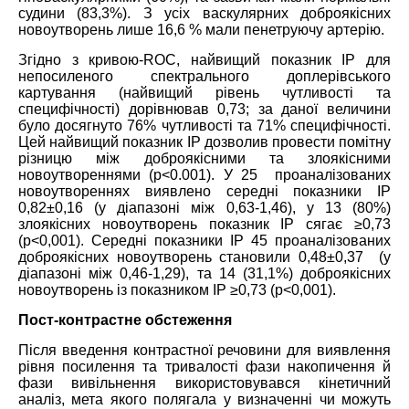
судини (83,3%). З усіх васкулярних доброякісних
новоутворень лише 16,6 % мали пенетруючу артерію.
Згідно з кривою-ROC, найвищий показник ІР для
непосиленого спектрального доплерівського
картування (найвищий рівень чутливості та
специфічності) дорівнював 0,73; за даної величини
було досягнуто 76% чутливості та 71% специфічності.
Цей найвищий показник ІР дозволив провести помітну
різницю між доброякісними та злоякісними
новоутвореннями (p<0.001). У 25 проаналізованих
новоутвореннях виявлено середні показники ІР
0
,
82±0
,
16
(у діапазоні між 0,63-1,46), у 13 (80%)
злоякісних новоутворень показник ІР сягає ≥0,73
(p<0,001). Середні показники ІР 45 проаналізованих
доброякісних новоутворень становили
0
,
48±0
,
37
(у
діапазоні між 0,46-1,29), та 14 (31,1%) доброякісних
новоутворень із показником ІР ≥0,73 (p<0,001).
Пост-контрастне обстеження
Після введення контрастної речовини для виявлення
рівня посилення та тривалості фази накопичення й
фази вивільнення використовувався кінетичний
аналіз, мета якого полягала у визначенні чи можуть