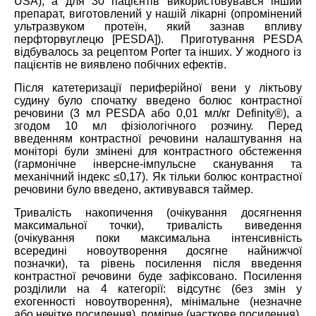
USA), а для 30 пацієнтів використовувався інший
препарат, виготовлений у нашій лікарні (опромінений
ультразвуком протеїн, який зазнав впливу
перфторвуглецю [
PESDA
]). Приготування
PESDA
відбувалось за рецептом Porter та інших. У жодного із
пацієнтів не виявлено побічних ефектів.
Після катетеризації периферійної вени у ліктьову
судину було спочатку введено болюс контрастної
речовини (3 мл PESDA або 0,01 мл/кг Definity®), а
згодом 10 мл фізіологічного розчину. Перед
введенням контрастної речовини налаштування на
моніторі були змінені для контрастного обстеження
(гармонічне інверсне-імпульсне сканування та
механічний індекс ≤0,17). Як тільки болюс контрастної
речовини було введено, активувався таймер.
Тривалість накопичення (очікування досягнення
максимальної точки), тривалість виведення
(очікування поки максимальна інтенсивність
всередині новоутворення досягне найнижчої
позначки), та рівень посилення після введення
контрастної речовини буде зафіксовано. Посилення
розділили на 4 категорії: відсутнє (без змін у
ехогенності новоутворення), мінімальне (незначне
або нечітке посилення), помірне (часткове посилення),