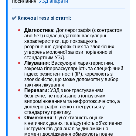
посилання:
УЗД апарати
✅ Ключові тези зі статті:
Діагностика:
Доплерографія (з контрастом
або без) надає додаткові васкулярні
характеристики, що покращують
розрізнення доброякісних та злоякісних
утворень молочної залози порівняно зі
стандартним УЗД.
Лікування:
Васкулярні характеристики,
зокрема гіперваскулярність та специфічний
індекс резистентності (ІР), корелюють зі
злоякісністю, що може допомогти у виборі
тактики лікування.
Переваги:
УЗД з контрастуванням
безпечне, не пов’язане з іонізуючим
випромінюванням та нефротоксичністю, а
доплерографія легко інтегрується у
стандартну практику.
Обмеження:
Суб’єктивність оцінки
кінетичних даних та відсутність об’єктивних
інструментів для аналізу динаміки на
момент дослідження обмежують повне