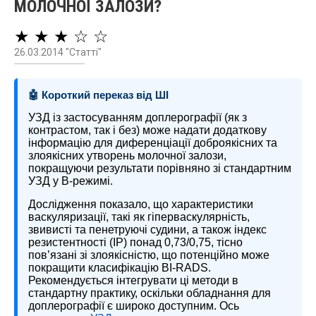
МОЛОЧНОЇ ЗАЛОЗИ?
★ ★ ★ ☆ ☆
26.03.2014 "Статті"
🤖 Короткий переказ від ШІ
УЗД із застосуванням доплерографії (як з
контрастом, так і без) може надати додаткову
інформацію для диференціації доброякісних та
злоякісних утворень молочної залози,
покращуючи результати порівняно зі стандартним
УЗД у В-режимі.
Дослідження показало, що характеристики
васкуляризації, такі як гіперваскулярність,
звивисті та пенетруючі судини, а також індекс
резистентності (ІР) понад 0,73/0,75, тісно
пов’язані зі злоякісністю, що потенційно може
покращити класифікацію BI-RADS.
Рекомендується інтегрувати ці методи в
стандартну практику, оскільки обладнання для
доплерографії є широко доступним. Ось