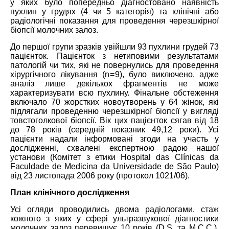
у яких було попередньо діагностовано наявність
пухлин у грудях (4 чи 5 категорія) та клінічні або
радіологічні показання для проведення черезшкірної
біопсії молочних залоз.
До першої групи зразків увійшли 93 пухлини грудей 73
пацієнток. Пацієнток з нетиповими результатами
патологій чи тих, які не повернулись для проведення
хірургічного лікування
(n = 9), було виключено, адже
аналіз лише дек
і
лькох
фрагментів не може
характеризувати всю пухлину. Фінальне обстеження
включало 70 жорстких новоутворень у 64 жінок, які
підлягали проведенню черезшкірної біопсії у вигляді
товстоголкової біопсії. Вік цих пацієнток сягав від 18
до 78 років (середній показник 49,12 роки). Усі
пацієнти надали інформовані згоди на участь у
дослідженні, схвалені експертною радою нашої
установи (Комітет з етики Hospital das Clínicas da
Faculdade de Medicina da Universidade de São Paulo)
від 23 листопада 2006 року
(протокол 1021/06).
План клінічного дослідження
Усі огляди проводились двома радіологами, стаж
кожного з яких у сфері ультразвукової діагностики
молочних залоз перевищує 10 років (
D
.
S
. та
M
.
C
.
C
.).