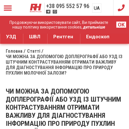
+38
095 552 57 96
UA
RU
Дистрибуція медичного обладнання
Продовжуючи використовувати сайт, Ви приймаєте
OK
нашу політику використання cookies,
детальніше
УЗД
ШВЛ
Рентген
Ендоскоп
Головна
Статті
ЧИ МОЖНА ЗА ДОПОМОГОЮ ДОПЛЕРОГРАФІЇ АБО УЗД ІЗ
ШТУЧНИМ КОНТРАСТУВАННЯМ ОТРИМАТИ ВАЖЛИВУ
ДЛЯ ДІАГНОСТУВАННЯ ІНФОРМАЦІЮ ПРО ПРИРОДУ
ПУХЛИН МОЛОЧНОЇ ЗАЛОЗИ?
ЧИ МОЖНА ЗА ДОПОМОГОЮ
ДОПЛЕРОГРАФІЇ АБО УЗД ІЗ ШТУЧНИМ
КОНТРАСТУВАННЯМ ОТРИМАТИ
ВАЖЛИВУ ДЛЯ ДІАГНОСТУВАННЯ
ІНФОРМАЦІЮ ПРО ПРИРОДУ ПУХЛИН