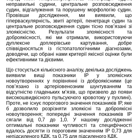
неправильні судини, центральне розповсюдження
судин, відгалуження та порушену морфологію судин.
Провівши дослідження, ми виявили, що
гіперваскулярність, звиті артерії, пенетраця судин та
центральне розповсюдження судин тісно пов’язані зі
злоякісністю. Результати злоякісності та
доброякісності, які ми отримали, використовуючи
дуплексне доплерівське картування, добре
співвідносяться із гістопатологічними діагнозами,
доводячи, що обрані нами критерії якісної оцінки були
ефективними та дієвими.
Що стосується кількісного аналізу, декілька досліджень
виявили вищі показники ІР у злоякісних
новоутвореннях у порівнянні із доброякісними (це
пов’язано із артеріовенозним шунтуванням та
відсутністю гладеньких м’язів, що призвело до появи
високошвидкісного пульсуючого кровотоку у пухлині).
Проте, не існує порогового значення показників ІР, яке
б дозволило розрізняти злоякісні та доброякісні
новоутворення; попередні значення показників ІР
сягали від 0,7 до 1,0. У нашому дослідженні
оптимальні показники чутливості та специфічності
вдалось досягти із пороговим значенням ІР 0,73 для
непідсиленого КДК, та 0,75 для підсиленого КДК.