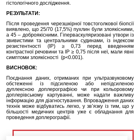
гістологічного дослідження.
РЕЗУЛЬТАТИ:
Після проведення черезшкірної товстоголкової біопсії
виявлено, що 25/70 (17
,
5%) пухлин були злоякісними,
а 45 – доброякісними. Гіперваскуляризовані утвори із
звивистими та центральними судинами, із індексом
резистентності (ІР) ≥ 0,73 перед введенням
контрастної речовини та ІР ≥ 0,75 після неї, мали явні
симптоми злоякісності (p<0.001).
ВИСНОВОК:
Поєднання даних, отриманих при ультразвуковому
обстеженні із підсиленою або непідсиленою
дуплексною доплерографією чи при кольоровому
доплерівському картуванні, може надати важливу
інформацію для діагностування. Впровадження даних
технік може відбуватись легко, у зв’язку із тим, що у
більшості медичних центрів уже є обладнання для
проведення доплерографії.