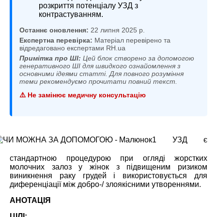
розкриття потенціалу УЗД з
контрастуванням.
Останнє оновлення:
22 липня 2025 р.
Експертна перевірка:
Матеріал перевірено та
відредаговано експертами RH.ua
Примітка про ШІ:
Цей блок створено за допомогою
генеративного ШІ для швидкого ознайомлення з
основними ідеями статті. Для повного розуміння
теми рекомендуємо прочитати повний текст.
⚠️ Не замінює медичну консультацію
УЗД є
стандартною процедурою при огляді жорстких
молочних залоз у жінок з підвищеним ризиком
виникнення раку грудей і використовується для
диференціації між добро-/ злоякісними утвореннями.
АНОТАЦІЯ
ЦІЛІ: