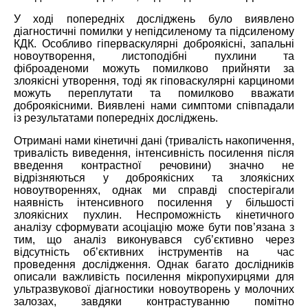
У ході попередніх досліджень було виявлено
діагностичні помилки у непідсиленому та підсиленому
КДК. Особливо гіперваскулярні доброякісні, запальні
новоутворення, листоподібні пухлини та
фіброаденоми можуть помилково прийняти за
злоякісні утворення, тоді як гіповаскулярні карциноми
можуть переплутати та помилково вважати
доброякісними. Виявлені нами симптоми співпадали
із результатами попередніх досліджень.
Отримані нами кінетичні дані (тривалість накопичення,
тривалість виведення, інтенсивність посилення після
введення контрастної речовини) значно не
відрізняються у доброякісних та злоякісних
новоутвореннях, однак ми справді спостерігали
наявність інтенсивного посилення у більшості
злоякісних пухлин. Неспроможність кінетичного
аналізу сформувати асоціацію може бути пов’язана з
тим, що аналіз виконувався суб’єктивно через
відсутність об’єктивних інструментів на час
проведення дослідження. Однак багато дослідників
описали важливість посилення мікропухирцями для
ультразвукової діагностики новоутворень у молочних
залозах, завдяки контрастуванню помітно