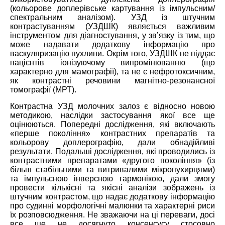
(кольорове доплерівське картування із імпульсним/
спектральним аналізом). УЗД із штучним
контрастуванням (УЗДШК) являється важливим
інструментом для діагностування, у зв’язку із тим, що
може надавати додаткову інформацію про
васкуляризацію пухлини. Окрім того, УЗДШК не піддає
пацієнтів іонізуючому випромінюванню (що
характерно для мамографії), та не є нефротоксичним,
як контрастні речовини магнітно-резонансної
томографії (МРТ).
Контрастна УЗД молочних залоз є відносно новою
методикою, наслідки застосування якої все ще
оцінюються. Попередні дослідження, які включають
«перше покоління» контрастних препаратів та
кольорову доплерографію, дали обнадійливі
результати. Подальші дослідження, які проводились із
контрастними препаратами «другого покоління» (із
більш стабільними та витривалими мікропухирцями)
та імпульсною інверсною гармонікою, дали змогу
провести кількісні та якісні аналізи зображень із
штучним контрастом, що надає додаткову інформацію
про судинні морфологічні малюнки та характерні риси
їх розповсюдження. Не зважаючи на ці переваги, досі
все ще не досягнуто консенсусу стосовно