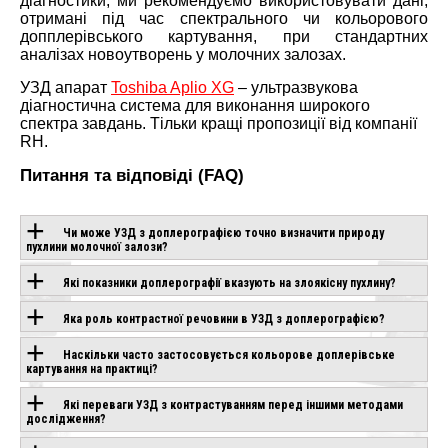
діагностики, ми рекомендуємо використовувати дані,
отримані під час спектрального чи кольорового
допплерівського картування, при стандартних
аналізах новоутворень у молочних залозах.
УЗД апарат
Toshiba Aplio XG
– ультразвукова
діагностична система для виконання широкого
спектра завдань. Тільки кращі пропозиції від компанії
RH.
Питання та відповіді (FAQ)
Чи може УЗД з доплерографією точно визначити природу
пухлини молочної залози?
ОБЛАДНАННЯ З
Які показники доплерографії вказують на злоякісну пухлину?
ЦІЄЮ
Яка роль контрастної речовини в УЗД з доплерографією?
ТЕХНОЛОГІЄЮ
Наскільки часто застосовується кольорове доплерівське
картування на практиці?
Які переваги УЗД з контрастуванням перед іншими методами
дослідження?
CANON APLIO
CHISON SONOGO
IO AIR
BEYOND
EBIT 90