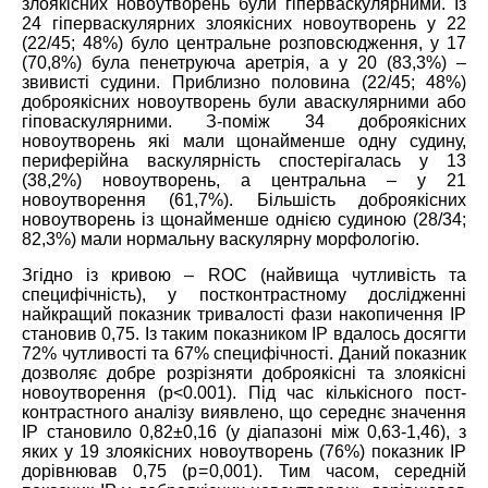
злоякісних новоутворень були гіперваскулярними. Із
24 гіперваскулярних злоякісних новоутворень у 22
(22/45; 48%) було центральне розповсюдження, у 17
(70,8%) була пенетруюча аретрія, а у 20 (83,3%) –
звивисті судини. Приблизно половина (22/45; 48%)
доброякісних новоутворень були аваскулярними або
гіповаскулярними. З-поміж 34 доброякісних
новоутворень які мали щонайменше одну судину,
периферійна васкулярність спостерігалась у 13
(38,2%) новоутворень, а центральна – у 21
новоутворення (61,7%). Більшість доброякісних
новоутворень із щонайменше однією судиною (28/34;
82,3%) мали нормальну васкулярну морфологію.
Згідно із кривою – ROC (найвища чутливість та
специфічність), у постконтрастному дослідженні
найкращий показник тривалості фази накопичення ІР
становив 0,75. Із таким показником ІР вдалось досягти
72% чутливості та 67% специфічності. Даний показник
дозволяє добре розрізняти доброякісні та злоякісні
новоутворення (p<0.001). Під час кількісного пост-
контрастного аналізу виявлено, що середнє значення
ІР становило
0
,
82±0
,
16 (
у діапазоні між
0
,
63-1
,
46),
з
яких у 19 злоякісних новоутворень (76%) показник ІР
дорівнював 0,75 (p = 0,001). Тим часом, середній