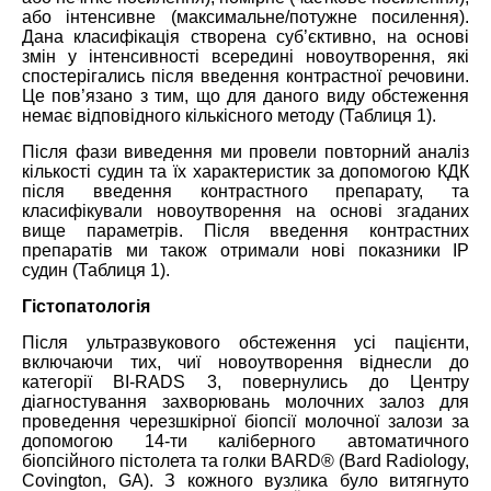
або інтенсивне (максимальне/потужне посилення).
Дана класифікація створена суб’єктивно, на основі
змін у інтенсивності всередині новоутворення, які
спостерігались після введення контрастної речовини.
Це пов’язано з тим, що для даного виду обстеження
немає відповідного кількісного методу (Таблиця 1).
Після фази виведення ми провели повторний аналіз
кількості судин та їх характеристик за допомогою КДК
після введення контрастного препарату, та
класифікували новоутворення на основі згаданих
вище параметрів. Після введення контрастних
препаратів ми також отримали нові показники ІР
судин (Таблиця 1).
Гістопатологія
Після ультразвукового обстеження усі пацієнти,
включаючи тих, чиї новоутворення віднесли до
категорії BI-RADS 3, повернулись до Центру
діагностування захворювань молочних залоз для
проведення черезшкірної біопсії молочної залози за
допомогою 14-ти каліберного автоматичного
біопсійного пістолета та голки BARD® (
Bard Radiology
,
Covington
,
GA
). З кожного вузлика було витягнуто