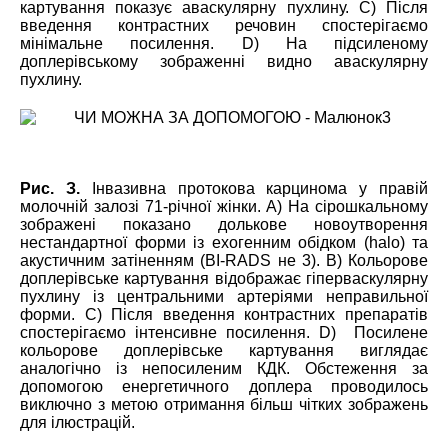
картування показує аваскулярну пухлину. С) Після
введення контрастних речовин спостерігаємо
мінімальне посилення. D) На підсиленому
доплерівському зображенні видно аваскулярну
пухлину.
Рис. З.
Інвазивна протокова карцинома у правій
молочній залозі 71-річної жінки. А) На сірошкальному
зображені показано долькове новоутворення
нестандартної форми із ехогенним обідком (halo) та
акустичним затіненням (BI-RADS не 3). В) Кольорове
доплерівське картування відображає гіперваскулярну
пухлину із центральними артеріями неправильної
форми. С) Після введення контрастних препаратів
спостерігаємо інтенсивне посилення.
D)
Посилене
кольорове доплерівське картування виглядає
аналогічно із непосиленим КДК. Обстеження за
допомогою енергетичного доплера проводилось
виключно з метою отримання більш чітких зображень
для ілюстрацій.