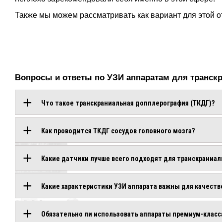
Также мы можем рассматривать как вариант для этой 
Вопросы и ответы по УЗИ аппаратам для транск
Что такое транскраниальная допплерография (ТКДГ)?
ОБОРУДОВАНИЕ
Как проводится ТКДГ сосудов головного мозга?
С
Какие датчики лучше всего подходят для транскраниа
ЭТОЙ
ТЕХНОЛОГИЕЙ
Какие характеристики УЗИ аппарата важны для качест
CHISON
CHISON
CANON
CANON
CANON
CANON
GE
GE
SONOSTAR
SONOSTAR
MINDRAY
MINDRAY
LESONO
LESONO
LESONO
LESONO
LESONO
LESONO
LESONO
LESONO
LESONO
LESONO
Обязательно ли использовать аппараты премиум-класс
SONOSTAR
SONOSTAR
VOLUSON
VOLUSON
SONOAIR
SONOAIR
APLIO
APLIO
APLIO
APLIO
UPROBE
UPROBE