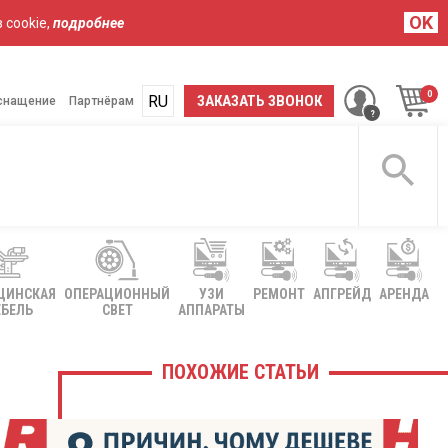
OK
 cookie,
подробнее
RU
UA
ЗАКАЗАТЬ ЗВОНОК
снащение
Партнёрам
ЦИНСКАЯ
ОПЕРАЦИОННЫЙ
УЗИ
РЕМОНТ
АПГРЕЙД
АРЕНДА
БЕЛЬ
СВЕТ
АППАРАТЫ
ПОХОЖИЕ СТАТЬИ