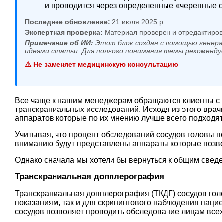
и проводится через определенные «черепные о
Последнее обновление:
21 июля 2025 р.
Экспертная проверка:
Материал проверен и отредактиров
Примечание об ИИ:
Этот блок создан с помощью генера
идеями статьи. Для полного понимания темы рекоменду
⚠️ Не заменяет медицинскую консультацию
Все чаще к нашим менеджерам обращаются клиенты с 
транскраниальных исследований. Исходя из этого вра
аппаратов которые по их мнению лучше всего подходя
Учитывая, что процент обследований сосудов головы 
вниманию будут представлены аппараты которые позво
Однако сначала мы хотели бы вернуться к общим свед
Транскраниальная допплерография
Транскраниальная допплерография (ТКДГ) сосудов гол
показаниям, так и для скринингового наблюдения паци
сосудов позволяет проводить обследование лицам всех