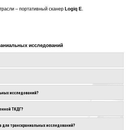
отрасли – портативный сканер
Logiq E
.
раниальных исследований
льных исследований?
венной ТКДГ?
а для транскраниальных исследований?