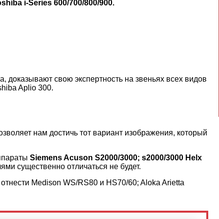
shiba i-Series 600/700/800/900.
а, доказывают свою экспертность на звеньях всех видов
iba Aplio 300.
воляет нам достичь тот вариант изображения, который
аппараты
Siemens Acuson S2000/3000; s2000/3000 Helx
ями существенно отличаться не будет.
отнести Medison WS/RS80 и HS70/60; Aloka Arietta