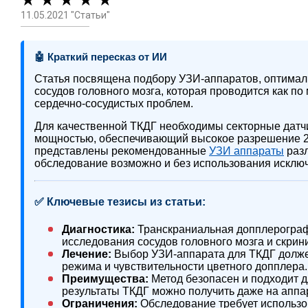
★ ★ ★ ★ ★
11.05.2021 "Статьи"
🤖 Краткий пересказ от ИИ
Статья посвящена подбору УЗИ-аппаратов, оптимал
сосудов головного мозга, которая проводится как по
сердечно-сосудистых проблем.
Для качественной ТКДГ необходимы секторные датчик
мощностью, обеспечивающий высокое разрешение 2D
представлены рекомендованные
УЗИ аппараты
разл
обследование возможно и без использования исклю
✅ Ключевые тезисы из статьи:
Диагностика:
Транскраниальная допплерографи
исследования сосудов головного мозга и скрин
Лечение:
Выбор УЗИ-аппарата для ТКДГ долже
режима и чувствительности цветного допплера.
Преимущества:
Метод безопасен и подходит д
результаты ТКДГ можно получить даже на аппар
Ограничения:
Обследование требует использов