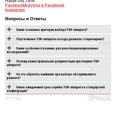
Наши соц. сети:
Facebook
/
группа в Facebook
Instagram
Вопросы и Ответы
Какие основные критерии выбора УЗИ-аппарата?
Портативные УЗИ-аппараты всегда дешевле стационарных?
ОБОРУДОВАНИЕ С
Какие особенности важны для узкоспециализированных
исследований?
ЭТОЙ
Почему важна правильная документация при покупке УЗИ-
ТЕХНОЛОГИЕЙ
аппарата?
На что обратить внимание при выборе обслуживания и
ремонта?
SONOSTAR UPROB
IO AIR
CANON APLIO GO
8S
Каков ожидаемый срок службы УЗИ-аппарата в стандартной
аказ
Под заказ
конфигурации?
В наличии