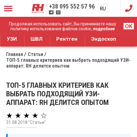
+38
095 552 57 96
RU
UA
Дистрибуция медицинского оборудования
Продолжая использовать сайт, Вы принимаете нашу
OK
политику использования файлов cookie,
подробнее
УЗИ
ШВЛ
Рентген
Эндоскоп
Главная
Статьи
ТОП-5 главных критериев как выбрать подходящий УЗИ-
аппарат: RH делится опытом
ТОП-5 ГЛАВНЫХ КРИТЕРИЕВ КАК
ВЫБРАТЬ ПОДХОДЯЩИЙ УЗИ-
АППАРАТ: RH ДЕЛИТСЯ ОПЫТОМ
★ ★ ★ ★ ☆
31.08.2018 "Статьи"