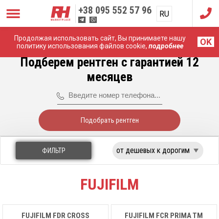
+38
095 552 57 96
RU
UA
Продолжая использовать сайт, Вы принимаете нашу
Главная
Рентген Аппараты
Fujifilm
OK
политику использования файлов cookie,
подробнее
Подберем рентген с гарантией 12
месяцев
Подобрать рентген
ФИЛЬТР
FUJIFILM
FUJIFILM FDR CROSS
FUJIFILM FCR PRIMA TM