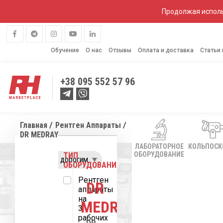
Продолжая исполь
Обучение
О нас
Отзывы
Оплата и доставка
Статьи
+38
095 552 57 96
Главная
Рентген Аппараты
DR MEDRAY
ЛАБОРАТОРНОЕ
КОЛЬПОС
ОБОРУДОВАНИЕ
ТИП
ОБОРУДОВАНИЯ:
Рентген
DR
аппараты
на
MEDRAY
3
рабочих
DR