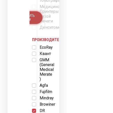
томографы
Медицинские
Принтеры
УТОЧНИТЬ
Сухой
ЦЕНУ
Печати
Денситометры
ПРОИЗВОДИТЕЛЬ:
EcoRay
Квант
GMM
(General
Medical
Merate
)
Agfa
Fujifilm
Mindray
Browiner
DR