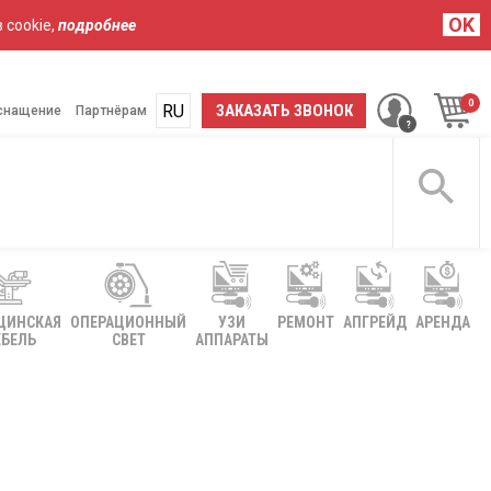
OK
 cookie,
подробнее
RU
UA
ЗАКАЗАТЬ ЗВОНОК
снащение
Партнёрам
ЦИНСКАЯ
ОПЕРАЦИОННЫЙ
УЗИ
РЕМОНТ
АПГРЕЙД
АРЕНДА
БЕЛЬ
СВЕТ
АППАРАТЫ