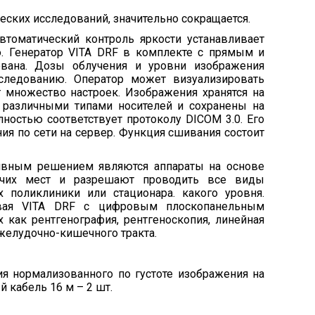
ских исследований, значительно сокращается.
томатический контроль яркости устанавливает
ю. Генератор VITA DRF в комплекте с прямым и
ована. Дозы облучения и уровни изображения
следованию. Оператор может визуализировать
 множество настроек. Изображения хранятся на
 различными типами носителей и сохранены на
остью соответствует протоколу DICOM 3.0. Его
я по сети на сервер. Функция сшивания состоит
ивным решением являются аппараты на основе
бочих мест и разрешают проводить все виды
 поликлиники или стационара. какого уровня.
ровая VITA DRF с цифровым плоскопанельным
 как рентгенография, рентгеноскопия, линейная
желудочно-кишечного тракта.
я нормализованного по густоте изображения на
 кабель 16 м – 2 шт.