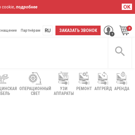
OK
 cookie,
подробнее
RU
UA
ЗАКАЗАТЬ ЗВОНОК
снащение
Партнёрам
ЦИНСКАЯ
ОПЕРАЦИОННЫЙ
УЗИ
РЕМОНТ
АПГРЕЙД
АРЕНДА
БЕЛЬ
СВЕТ
АППАРАТЫ