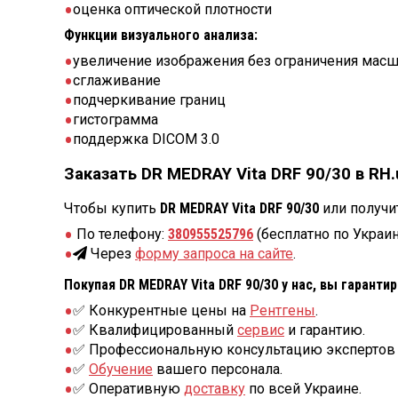
оценка оптической плотности
Функции визуального анализа:
увеличение изображения без ограничения масш
сглаживание
подчеркивание границ
гистограмма
поддержка DICOM 3.0
Заказать DR MEDRAY Vita DRF 90/30 в RH.
Чтобы купить
DR MEDRAY Vita DRF 90/30
или получи
По телефону:
380955525796
(бесплатно по Украин
Через
форму запроса на сайте
.
Покупая DR MEDRAY Vita DRF 90/30 у нас, вы гаранти
✅ Конкурентные цены на
Рентгены
.
✅ Квалифицированный
сервис
и гарантию.
✅ Профессиональную консультацию экспертов 
✅
Обучение
вашего персонала.
✅ Оперативную
доставку
по всей Украине.