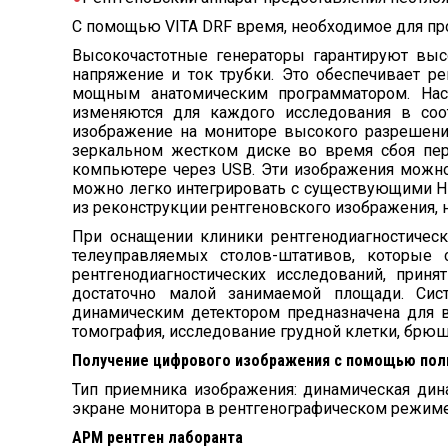
С помощью VITA DRF время, необходимое для пр
Высокочастотные генераторы гарантируют выс
напряжение и ток трубки. Это обеспечивает р
мощным анатомическим программатором. Наст
изменяются для каждого исследования в соо
изображение на мониторе высокого разрешения
зеркальном жестком диске во время сбоя пер
компьютере через USB. Эти изображения можно
можно легко интегрировать с существующими HI
из реконструкции рентгеновского изображения, 
При оснащении клиники рентгенодиагностиче
телеуправляемых столов-штативов, которые
рентгенодиагностических исследований, прин
достаточно малой занимаемой площади. Сис
динамическим детектором предназначена для вы
томография, исследование грудной клетки, брюш
Получение цифрового изображения с помощью пол
Тип приемника изображения: динамическая дин
экране монитора в рентгенографическом режиме 
АРМ рентген лаборанта