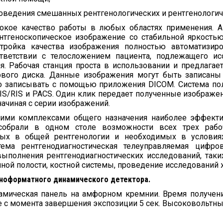
оведения смешанных рентгенологических и рентгенологиче
окое качество работы в любых областях применения. Ав
ентгеноскопическое изображение со стабильной яркость
ройка качества изображения полностью автоматизир
тветствии с телосложением пациента, подлежащего ис
. Рабочая станция проста в использовании и предлагает
вого диска. Данные изображения могут быть записаны
 записывать с помощью приложения DICOM. Система полн
S/RIS и PACS. Один клик передает полученные изображени
начиная с серии изображений.
скими комплексами общего назначения наиболее эффект
 собрали в одном столе возможности всех трех ра
ятых в общей рентгенологии и необходимых в условиях
тема рентгенодиагностическая телеуправляемая циф
полнения рентгенодиагностических исследований, таких
ной полости, костной системы, проведение исследований 
ноформатного динамического детектора.
амическая панель на амфорном кремнии. Время получени
с момента завершения экспозиции 5 сек. Высоковольтный