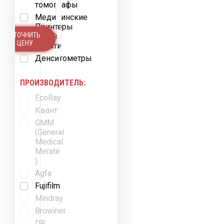
томографы
Медицинские
Принтеры
УТОЧНИТЬ
Сухой
ЦЕНУ
Печати
Денситометры
ПРОИЗВОДИТЕЛЬ:
EcoRay
Квант
GMM
(General
Medical
Merate
)
Agfa
Fujifilm
Mindray
Browiner
DR