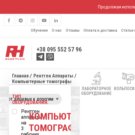
Продолжая исполь
Обучение
О нас
Отзывы
Оплата и доставка
Статьи
+38
095 552 57 96
Главная
Рентген Аппараты
Компьютерные томографы
ЛАБОРАТОРНОЕ
КОЛЬПОС
ОБОРУДОВАНИЕ
ТИП
ОБОРУДОВАНИЯ:
Рентген
КОМПЬЮТЕРНЫЕ
аппараты
на
ТОМОГРАФЫ
3
рабочих