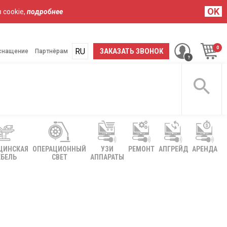
OK
 cookie,
подробнее
RU
UA
ЗАКАЗАТЬ ЗВОНОК
снащение
Партнёрам
ЦИНСКАЯ
ОПЕРАЦИОННЫЙ
УЗИ
РЕМОНТ
АПГРЕЙД
АРЕНДА
БЕЛЬ
СВЕТ
АППАРАТЫ