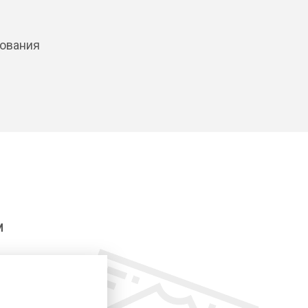
дования
И