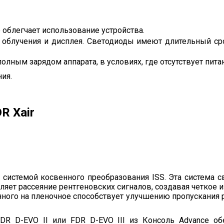
 облегчает использование устройства.
 облучения и дисплея. Светодиоды имеют длительный сро
лным зарядом аппарата, в условиях, где отсутствует пита
ия.
R Xair
ы системой косвенного преобразования ISS. Эта система 
бляет рассеяние рентгеновских сигналов, создавая четкое 
янного на пленочное способствует улучшению пропускания
DR D-EVO II или FDR D-EVO III из Консоль Advance о