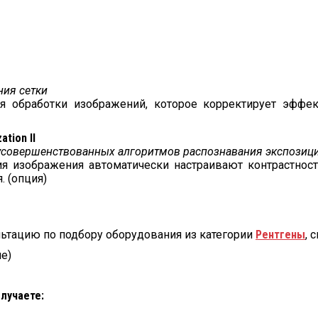
ния сетки
для обработки изображений, которое корректирует эффек
tion II
усовершенствованных алгоритмов распознавания экспозици
 изображения автоматически настраивают контрастность
 (опция)
льтацию по подбору оборудования из категории
Рентгены
, 
е)
олучаете: