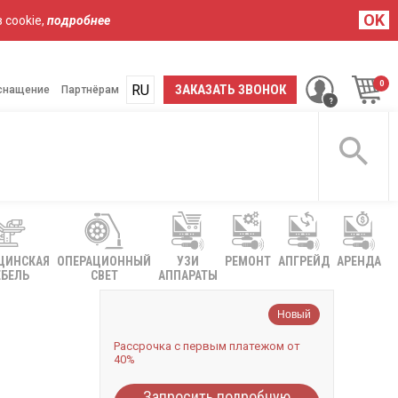
OK
 cookie,
подробнее
RU
UA
ЗАКАЗАТЬ ЗВОНОК
снащение
Партнёрам
ЦИНСКАЯ
ОПЕРАЦИОННЫЙ
УЗИ
РЕМОНТ
АПГРЕЙД
АРЕНДА
БЕЛЬ
СВЕТ
АППАРАТЫ
Новый
Рассрочка с первым платежом от
40%
Запросить подробную