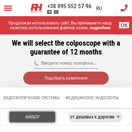
+38
095 552 57 96
RU
UA
Продолжая использовать сайт, Вы принимаете нашу
Главная
Медицинские Эндоскопы
OK
политику использования файлов cookie,
подробнее
Фиброоптические эндоскопы
We will select the colposcope with a
guarantee of 12 months
Подобрать кольпоскоп
ЭНДОСКОПИЧЕСКИЕ СИСТЕМЫ
МЕДИЦИНСКИЕ ЭНДОСКОПЫ
КО
ФИЛЬТР