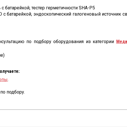
с батарейкой, тестер герметичности SHA-P5
с батарейкой, эндоскопический галогеновый источник св
нсультацию по подбору оборудования из категории
Меди
е)
получаете:
опы
.
по подбору.