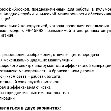
нхофиброскоп, предназначенный для работы в пульмоно
не вводной трубки и высокой маневренности обеспечива
ляций.
икальной конструкцией, которая позволяет использовать
лает модель FB-15RBS незаменимой в экстренных ситуац
итания.
 разрешение изображения, отличная цветопередача.
я максимально щадящих манипуляций.
 широкого спектра инструментов и эффективной аспирации
отличную маневренность в бронхиальном дереве.
очником света
– работа без сети.
ительный срок службы волокон.
ая и эффективная очистка.
ача при длительных вмешательствах.
пирации.
вляться в двух вариантах: