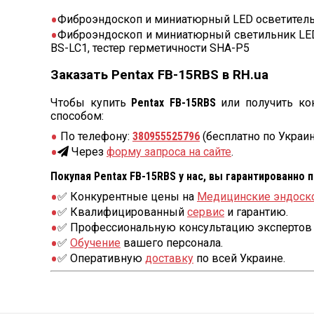
Фиброэндоскоп и миниатюрный LED осветитель 
Фиброэндоскоп и миниатюрный светильник LED 
BS-LC1, тестер герметичности SHA-P5
Заказать Pentax FB-15RBS в RH.ua
Чтобы купить
Pentax FB-15RBS
или получить ко
способом:
По телефону:
380955525796
(бесплатно по Украин
Через
форму запроса на сайте
.
Покупая Pentax FB-15RBS у нас, вы гарантированно 
✅ Конкурентные цены на
Медицинские эндоск
✅ Квалифицированный
сервис
и гарантию.
✅ Профессиональную консультацию экспертов 
✅
Обучение
вашего персонала.
✅ Оперативную
доставку
по всей Украине.