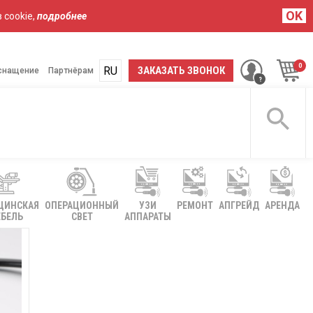
OK
 cookie,
подробнее
RU
UA
ЗАКАЗАТЬ ЗВОНОК
снащение
Партнёрам
ЦИНСКАЯ
ОПЕРАЦИОННЫЙ
УЗИ
РЕМОНТ
АПГРЕЙД
АРЕНДА
БЕЛЬ
СВЕТ
АППАРАТЫ