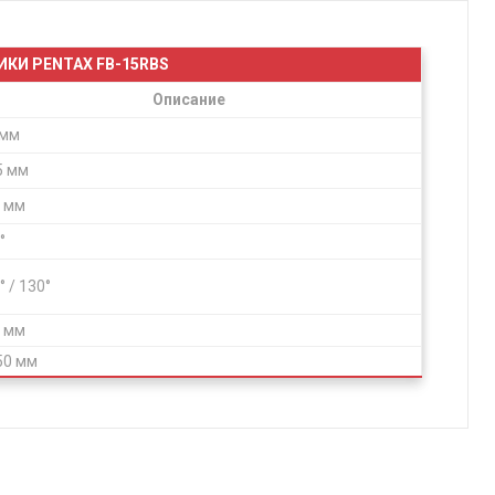
КИ PENTAX FB-15RBS
Описание
 мм
5 мм
 мм
°
° / 130°
 мм
 50 мм