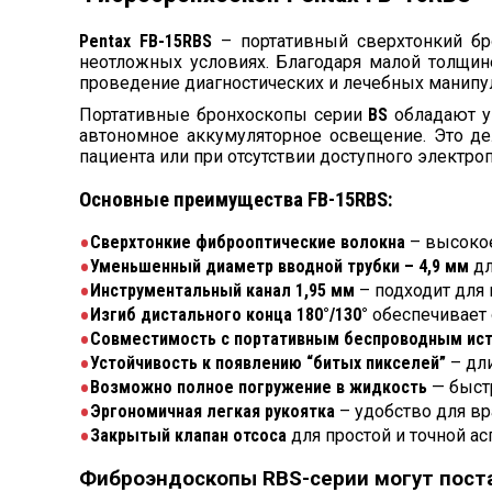
Pentax FB-15RBS
– портативный сверхтонкий бро
неотложных условиях. Благодаря малой толщи
проведение диагностических и лечебных манипу
Портативные бронхоскопы серии
BS
обладают ун
автономное аккумуляторное освещение. Это де
пациента или при отсутствии доступного электроп
Основные преимущества FB-15RBS:
Сверхтонкие фиброоптические волокна
– высокое
Уменьшенный диаметр вводной трубки – 4,9 мм
дл
Инструментальный канал 1,95 мм
– подходит для
Изгиб дистального конца 180°/130°
обеспечивает 
Совместимость с портативным беспроводным ист
Устойчивость к появлению “битых пикселей”
– дл
Возможно полное погружение в жидкость
— быстр
Эргономичная легкая рукоятка
– удобство для вр
Закрытый клапан отсоса
для простой и точной ас
Фиброэндоскопы RBS-серии могут поста