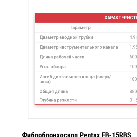
ХАРАКТЕРИСТИ
Параметр
Диаметр вводной трубки
4.9
Диаметр инструментального канала
1.9
Длина рабочей части
600
Угол обзора
100
Изгиб дистального конца (вверх/
180
вниз)
Общая длина
880
Глубина резкости
3 -
Фибробронхоскоп Pentax FB-15RBS