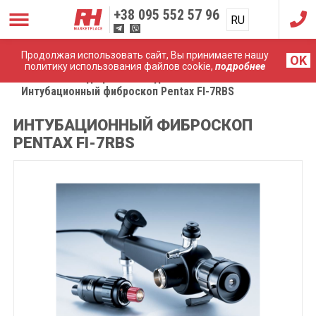
+38
095 552 57 96
RU
UA
Продолжая использовать сайт, Вы принимаете нашу
OK
политику использования файлов cookie,
подробнее
Главная
Медицинские эндоскопы
Интубационный фиброскоп Pentax FI-7RBS
ИНТУБАЦИОННЫЙ ФИБРОСКОП
PENTAX FI-7RBS