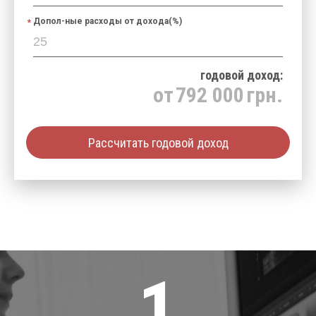
Допол-ные расходы от дохода(%)
годовой доход:
от
792 000
грн.
Рассчитать годовой доход
1