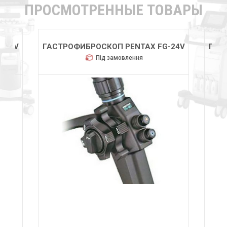
ПРОСМОТРЕННЫЕ ТОВАРЫ
-24V
ГАСТРОФИБРОСКОП PENTAX FG-24V
ГАС
Під замовлення