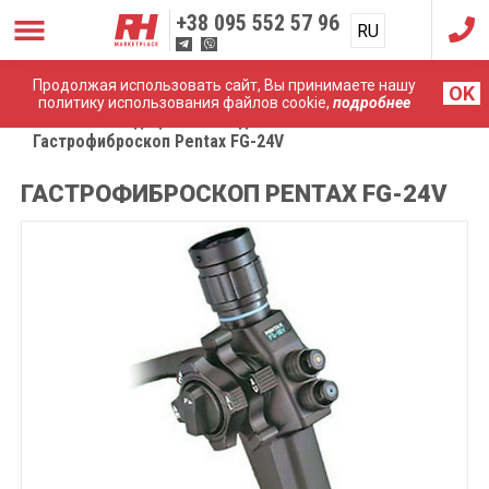
+38
095 552 57 96
RU
UA
Продолжая использовать сайт, Вы принимаете нашу
OK
политику использования файлов cookie,
подробнее
Главная
Медицинские эндоскопы
Гастрофиброскоп Pentax FG-24V
ГАСТРОФИБРОСКОП PENTAX FG-24V