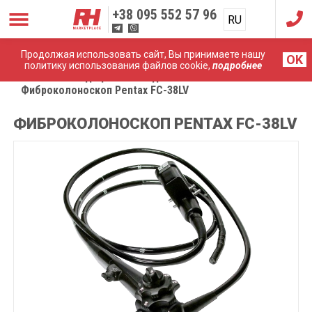
+38
095 552 57 96
RU
UA
Продолжая использовать сайт, Вы принимаете нашу
OK
политику использования файлов cookie,
подробнее
Главная
Медицинские эндоскопы
Фиброколоноскоп Pentax FC-38LV
ФИБРОКОЛОНОСКОП PENTAX FC-38LV