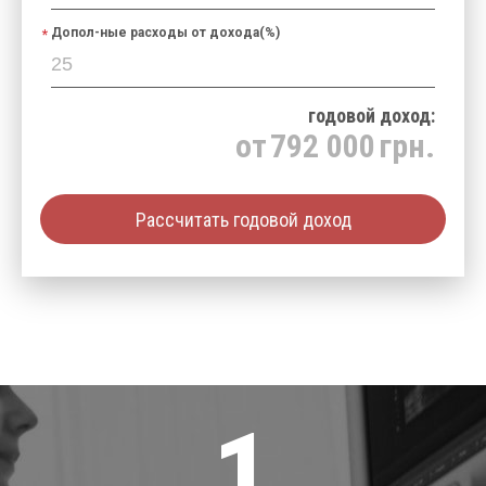
Допол-ные расходы от дохода(%)
годовой доход:
от
792 000
грн.
Рассчитать годовой доход
1