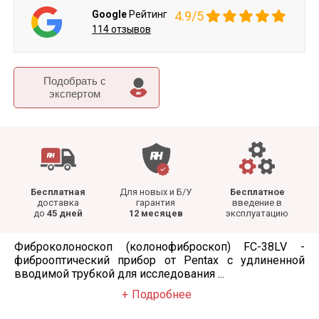
Google
Рейтинг
4.9/5
114 отзывов
Подобрать c
экспертом
Бесплатная
Для новых и Б/У
Бесплатное
доставка
гарантия
введение в
до
45 дней
12 месяцев
эксплуатацию
Фиброколоноскоп (колонофиброскоп) FC-38LV -
фиброоптический прибор от Pentax с удлиненной
вводимой трубкой для исследования ...
Подробнее