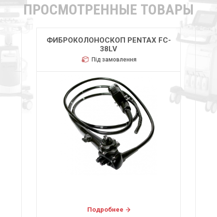
ПРОСМОТРЕННЫЕ ТОВАРЫ
FC-
ФИБРОКОЛОНОСКОП PENTAX FC-
ФИ
38LV
Під замовлення
Подробнее