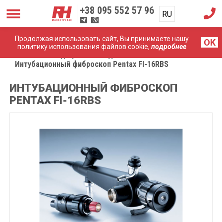
+38
095 552 57 96
RU
UA
Продолжая использовать сайт, Вы принимаете нашу
OK
политику использования файлов cookie,
подробнее
Главная
Медицинские эндоскопы
Интубационный фиброскоп Pentax FI-16RBS
ИНТУБАЦИОННЫЙ ФИБРОСКОП
PENTAX FI-16RBS