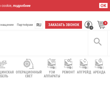
OK
 cookie,
подробнее
RU
UA
ЗАКАЗАТЬ ЗВОНОК
снащение
Партнёрам
ЦИНСКАЯ
ОПЕРАЦИОННЫЙ
УЗИ
РЕМОНТ
АПГРЕЙД
АРЕНДА
БЕЛЬ
СВЕТ
АППАРАТЫ