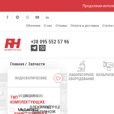
Продолжая исполь
Обучение
О нас
Отзывы
Оплата и доставка
Статьи
+38
095 552 57 96
Главная
Запчасти
ЛАБОРАТОРНОЕ
КОЛЬПОС
ЭНДОСКОПИЧЕСКИЕ
ОБОРУДОВАНИЕ
Cписок
желаний
МЕДИЦИНСКИЕ
СИСТЕМЫ
ТИП
КОМПЛЕКТУЮЩИХ:
ЭЛЕКТРОД
ЭЛЕКТРОД-
Мониторы
АДАПТЕР
ШАРИК
НОЖ
КОМПЛЕКТУЮЩИЕ К
ЭНДОСКОПЫ