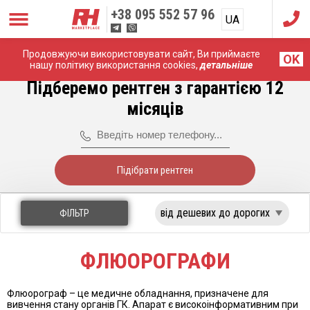
+38
095 552 57 96
UA
RU
Продовжуючи використовувати сайт, Ви приймаєте
Головна
Рентген Апарати
Флюорографи
OK
нашу політику використання cookies,
детальніше
Підберемо рентген з гарантією 12
місяців
Підібрати рентген
ФІЛЬТР
ФЛЮОРОГРАФИ
Флюорограф – це медичне обладнання, призначене для
вивчення стану органів ГК. Апарат є високоінформативним при