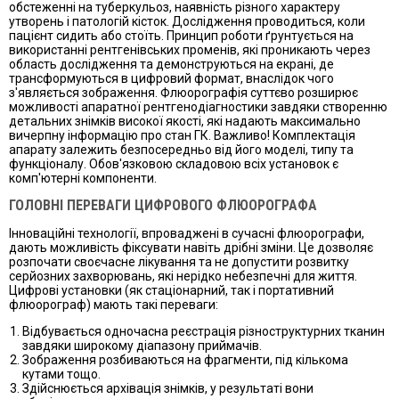
обстеженні на туберкульоз, наявність різного характеру
утворень і патологій кісток. Дослідження проводиться, коли
пацієнт сидить або стоїть. Принцип роботи ґрунтується на
використанні рентгенівських променів, які проникають через
область дослідження та демонструються на екрані, де
трансформуються в цифровий формат, внаслідок чого
з'являється зображення. Флюорографія суттєво розширює
можливості апаратної рентгенодіагностики завдяки створенню
детальних знімків високої якості, які надають максимально
вичерпну інформацію про стан ГК. Важливо! Комплектація
апарату залежить безпосередньо від його моделі, типу та
функціоналу. Обов'язковою складовою всіх установок є
комп'ютерні компоненти.
ГОЛОВНІ ПЕРЕВАГИ ЦИФРОВОГО ФЛЮОРОГРАФА
Інноваційні технології, впроваджені в сучасні флюорографи,
дають можливість фіксувати навіть дрібні зміни. Це дозволяє
розпочати своєчасне лікування та не допустити розвитку
серйозних захворювань, які нерідко небезпечні для життя.
Цифрові установки (як стаціонарний, так і портативний
флюорограф) мають такі переваги:
Відбувається одночасна реєстрація різноструктурних тканин
завдяки широкому діапазону приймачів.
Зображення розбиваються на фрагменти, під кількома
кутами тощо.
Здійснюється архівація знімків, у результаті вони