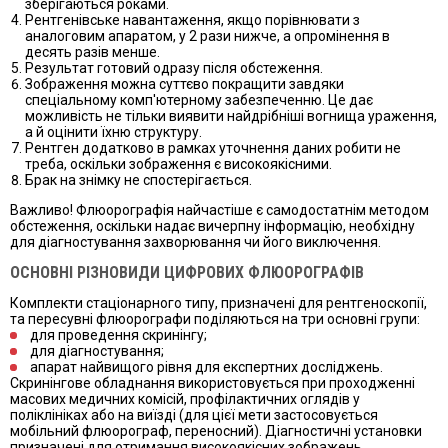
зберігаються роками.
Рентгенівське навантаження, якщо порівнювати з
аналоговим апаратом, у 2 рази нижче, а опромінення в
десять разів менше.
Результат готовий одразу після обстеження.
Зображення можна суттєво покращити завдяки
спеціальному комп'ютерному забезпеченню. Це дає
можливість не тільки виявити найдрібніші вогнища ураження,
а й оцінити їхню структуру.
Рентген додатково в рамках уточнення даних робити не
треба, оскільки зображення є високоякісними.
Брак на знімку не спостерігається.
Важливо! Флюорографія найчастіше є самодостатнім методом
обстеження, оскільки надає вичерпну інформацію, необхідну
для діагностування захворювання чи його виключення.
ОСНОВНІ РІЗНОВИДИ ЦИФРОВИХ ФЛЮОРОГРАФІВ
Комплекти стаціонарного типу, призначені для рентгеноскопії,
та пересувні флюорографи поділяються на три основні групи:
для проведення скринінгу;
для діагностування;
апарат найвищого рівня для експертних досліджень.
Скринінгове обладнання використовується при проходженні
масових медичних комісій, профілактичних оглядів у
поліклініках або на виїзді (для цієї мети застосовується
мобільний флюорограф, переносний). Діагностичні установки
призначені для отримання високоякісних зображень,