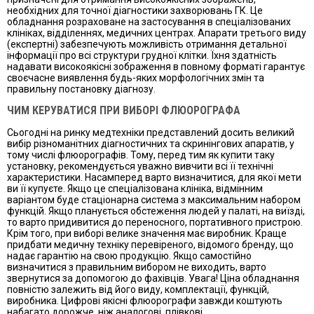
необхідних для точної діагностики захворювань ГК. Це
обладнання розраховане на застосування в спеціалізованих
клініках, відділеннях, медичних центрах. Апарати третього виду
(експертні) забезпечують можливість отримання детальної
інформації про всі структури грудної клітки. Їхня здатність
надавати високоякісні зображення в повному форматі гарантує
своєчасне виявлення будь-яких морфологічних змін та
правильну постановку діагнозу.
ЧИМ КЕРУВАТИСЯ ПРИ ВИБОРІ ФЛЮОРОГРАФА
Сьогодні на ринку медтехніки представлений досить великий
вибір різноманітних діагностичних та скринінгових апаратів, у
тому числі флюорографів. Тому, перед тим як купити таку
установку, рекомендується уважно вивчити всі її технічні
характеристики. Насамперед варто визначитися, для якої мети
ви її купуєте. Якщо це спеціалізована клініка, відмінним
варіантом буде стаціонарна система з максимальним набором
функцій. Якщо планується обстеження людей у ​​палаті, на виїзді,
то варто придивитися до переносного, портативного пристрою.
Крім того, при виборі велике значення має виробник. Краще
придбати медичну техніку перевіреного, відомого бренду, що
надає гарантію на свою продукцію. Якщо самостійно
визначитися з правильним вибором не виходить, варто
звернутися за допомогою до фахівців. Увага! Ціна обладнання
повністю залежить від його виду, комплектації, функцій,
виробника. Цифрові якісні флюорографи завжди коштують
набагато дорожче, ніж аналогові, плівкові.