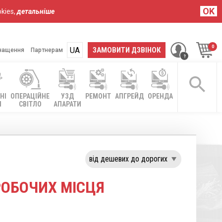
OK
kies,
детальніше
UA
RU
ЗАМОВИТИ ДЗВІНОК
нащення
Партнерам
НІ
ОПЕРАЦІЙНЕ
УЗД
РЕМОНТ
АПГРЕЙД
ОРЕНДА
І
СВІТЛО
АПАРАТИ
РОБОЧИХ МІСЦЯ