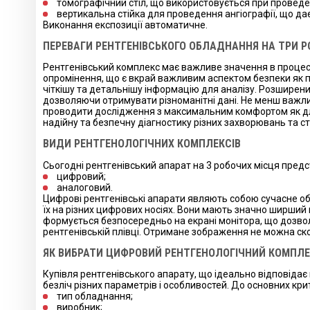
томографічний стіл, що використовується при проведен
вертикальна стійка для проведення ангіографії, що да
Виконання експозиції автоматичне.
ПЕРЕВАГИ РЕНТГЕНІВСЬКОГО ОБЛАДНАННЯ НА ТРИ Р
Рентгенівський комплекс має важливе значення в процесі
опромінення, що є вкрай важливим аспектом безпеки як па
чіткішу та детальнішу інформацію для аналізу. Розширен
дозволяючи отримувати різноманітні дані. Не менш важли
проводити дослідження з максимальним комфортом як для
надійну та безпечну діагностику різних захворювань та ст
ВИДИ РЕНТГЕНОЛОГІЧНИХ КОМПЛЕКСІВ
Сьогодні рентгенівський апарат на 3 робочих місця предс
цифровий;
аналоговий.
Цифрові рентгенівські апарати являють собою сучасне о
їх на різних цифрових носіях. Вони мають значно ширший 
формується безпосередньо на екрані монітора, що дозволя
рентгенівській плівці. Отримане зображення не можна ско
ЯК ВИБРАТИ ЦИФРОВИЙ РЕНТГЕНОЛОГІЧНИЙ КОМПЛ
Купівля рентгенівського апарату, що ідеально відповіда
безліч різних параметрів і особливостей. До основних кри
тип обладнання;
виробник;