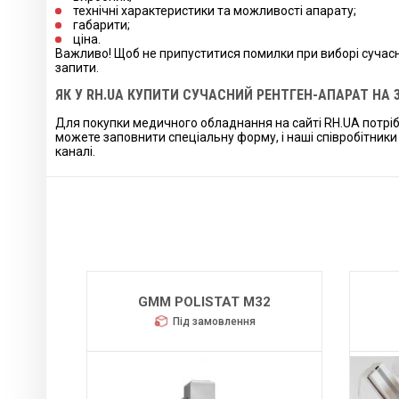
технічні характеристики та можливості апарату;
габарити;
ціна.
Важливо! Щоб не припуститися помилки при виборі сучасн
запити.
ЯК У RH.UA КУПИТИ СУЧАСНИЙ РЕНТГЕН-АПАРАТ НА 
Для покупки медичного обладнання на сайті RH.UA потрібно
можете заповнити спеціальну форму, і наші співробітник
каналі.
9
GMM POLISTAT M32
Під замовлення