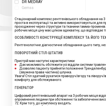
DR MEDRAY
Gemss
Стаціонарний комплекс рентгенівського обладнання на 3 р
проста в експлуатації та активно використовується для п
проходженні через структури та тканини гамма-променів. 
робочих місця ціну має цілком адекватну, що відповідає
ОСОБЛИВОСТІ КОНСТРУКЦІЇ КОМПЛЕКСУ ТА ЙОГО ТЕ
Рентгенологічне діагностичне обладнання цього типу, не
ПОВОРОТНИЙ СТІЛ-ШТАТИВ
Пристрій має наступні характеристики:
Дає можливість обстежити усі відділи системи травлен
Дозволяє пацієнту прийняти положення Тренделенбурга
(звужена права частина) шлунка.
Увага! Стіл здатний рухатися праворуч/вгору та ліворуч/
комфорту для обстежуваного.
ГЕНЕРАТОР
Цифровий рентгенівський апарат на 3 робочих місця відр
опромінення людини при обстеженні та забезпеченні висо
72. Крім того, до комплексу входять: