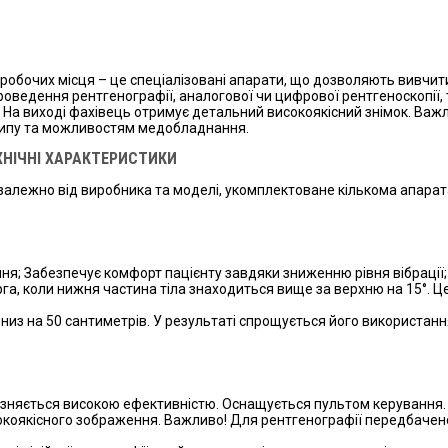
обочих місця – це спеціалізовані апарати, що дозволяють вивчити 
роведення рентгенографії, аналогової чи цифрової рентгеноскопії, 
На виході фахівець отримує детальний високоякісний знімок. Важли
 типу та можливостям медобладнання.
ХНІЧНІ ХАРАКТЕРИСТИКИ
залежно від виробника та моделі, укомплектоване кількома апарат
ня; Забезпечує комфорт пацієнту завдяки зниженню рівня вібрації;
, коли нижня частина тіла знаходиться вище за верхню на 15°. Це
вниз на 50 сантиметрів. У результаті спрощується його використан
ізняється високою ефективністю. Оснащується пультом керування. 
коякісного зображення. Важливо! Для рентгенографії передбачено 