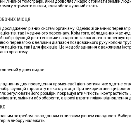
ні лінійної томографії, який дозволяє лікарю отримати знімки люд
є змогу отримати знімки, коли обстежуваний стоїть.
ОБОЧИХ МІСЦЯ
 дослідження різних систем організму. Однією зі значних переваг 
цієнтів, так і медичного персоналу. Крім того, обладнання має чу
ий набір функцій рентгенівських апаратів також значно полегшує 
вою перевагою є великий діапазон поздовжнього руху колони трубк
 пацієнта, так і для фахівців. Це медобладнання є важливим інст
анів організму.
тавлений у двох видах:
бладнання для проведення променевої діагностики, яке здатне ств
набір функцій і простоту в експлуатації. При використанні цифрово
є регулювати його розміри, покращувати чіткість і контрастність. 
піювати, змінити або зберегти, а в разі втрати плівки відновленн
ЕКС
є вашим потребам, є завданням із високим рівнем складності. Виб
теріїв вибору належать: