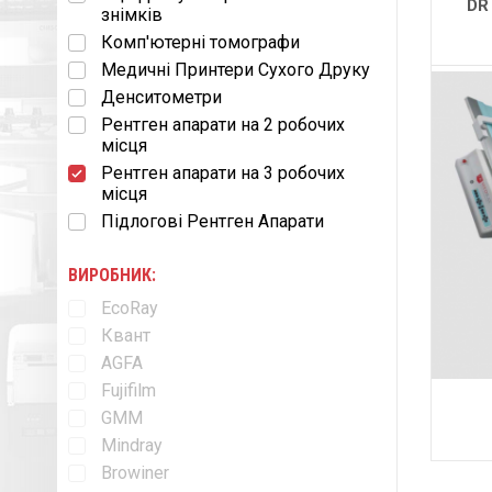
DR
знімків
Комп'ютерні томографи
Медичні Принтери Сухого Друку
Денситометри
Рентген апарати на 2 робочих
місця
Рентген апарати на 3 робочих
місця
Підлогові Рентген Апарати
ВИРОБНИК:
EcoRay
Квант
AGFA
Fujifilm
GMM
Mindray
Browiner