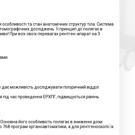
особливості та стан анатомічних структур тіла. Система
томографічних досліджень. Її принцип дії полягає в
во! При всіх своїх перевагах рентген-апарат на 3
ами.
 дає можливість досліджувати пілоричний відділ
ня під час проведення ЕРХПГ, підвищується рівень
Основна його особливість полягає в зниженні дози
768 програм органоавтоматики, а для рентгеноскопії їх