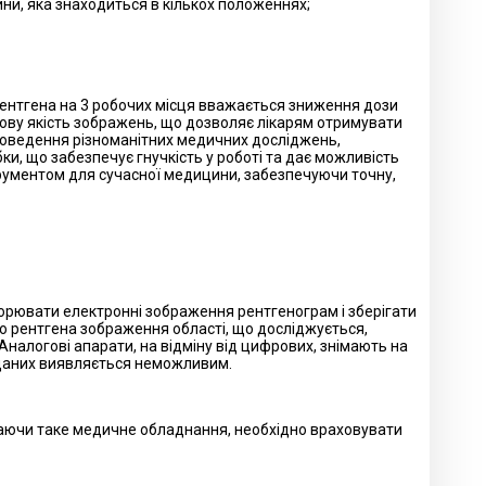
ини, яка знаходиться в кількох положеннях;
рентгена на 3 робочих місця вважається зниження дози
дову якість зображень, що дозволяє лікарям отримувати
проведення різноманітних медичних досліджень,
и, що забезпечує гнучкість у роботі та дає можливість
рументом для сучасної медицини, забезпечуючи точну,
орювати електронні зображення рентгенограм і зберігати
го рентгена зображення області, що досліджується,
Аналогові апарати, на відміну від цифрових, знімають на
я даних виявляється неможливим.
ираючи таке медичне обладнання, необхідно враховувати