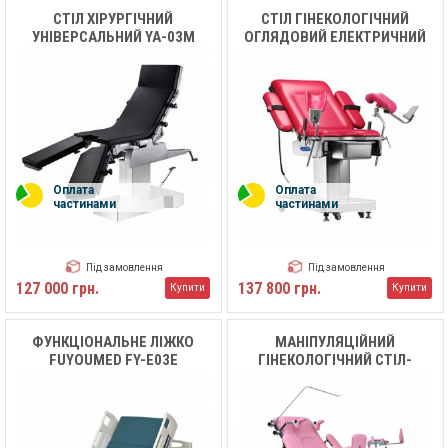
СТІЛ ХІРУРГІЧНИЙ
СТІЛ ГІНЕКОЛОГІЧНИЙ
УНІВЕРСАЛЬНИЙ YA-03M
ОГЛЯДОВИЙ ЕЛЕКТРИЧНИЙ
MEDIK
MC-D05 MEDIK
Оплата
Оплата
частинами
частинами
Під замовлення
Під замовлення
127 000 грн.
137 800 грн.
Купити
Купити
ФУНКЦІОНАЛЬНЕ ЛІЖКО
МАНІПУЛЯЦІЙНИЙ
FUYOUMED FY-E03E
ГІНЕКОЛОГІЧНИЙ СТІЛ-
КРІСЛО FUYOUMED FYM-
401G