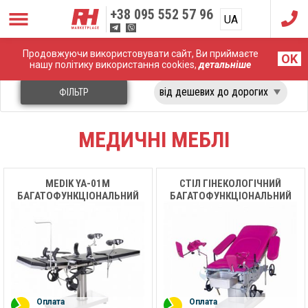
+38
095 552 57 96
UA
RU
Продовжуючи використовувати сайт, Ви приймаєте
Головна
Медичні меблі
OK
нашу політику використання cookies,
детальніше
ФІЛЬТР
МЕДИЧНІ МЕБЛІ
MEDIK YA-01M
СТІЛ ГІНЕКОЛОГІЧНИЙ
БАГАТОФУНКЦІОНАЛЬНИЙ
БАГАТОФУНКЦІОНАЛЬНИЙ
ОПЕРАЦІЙНИЙ СТІЛ
ГІДРАВЛІЧНИЙ MC-H04
MEDIK
Оплата
Оплата