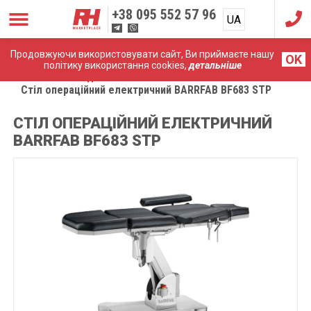
+38
095 552 57 96
UA
RU
Продовжуючи використовувати сайт, Ви приймаєте нашу
OK
політику використання cookies,
детальніше
Головна
Медичні меблі
Стіл операційний електричний BARRFAB BF683 STP
СТІЛ ОПЕРАЦІЙНИЙ ЕЛЕКТРИЧНИЙ
BARRFAB BF683 STP