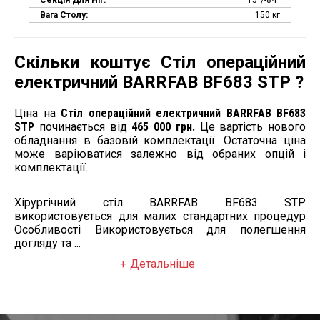
Секція Для Ніг:
15°/-84°
Вага Столу:
150 кг
Скільки коштує Стіл операційний
електричний BARRFAB BF683 STP ?
Ціна на
Стіл операційний електричний BARRFAB BF683
STP
починається від
465 000 грн.
Це вартість нового
обладнання в базовій комплектації. Остаточна ціна
може варіюватися залежно від обраних опцій і
комплектації.
Хірургічний стіл BARRFAB BF683 STP
використовується для малих стандартних процедур
Особливості Використовується для полегшення
догляду та ...
Детальніше