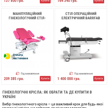
137 800 грн.
164 340 грн.
Купити
Купити
МАНІПУЛЯЦІЙНИЙ
СТІЛ ОПЕРАЦІЙНИЙ
ГІНЕКОЛОГІЧНИЙ СТІЛ-
ЕЛЕКТРИЧНИЙ BARRFAB
КРІСЛО FUYOUMED FYE-401G
BF683 PA SMART LINE
Оплата
частинами
Під замовлення
Під замовлення
209 385 грн.
1 400 000 грн.
Купити
Купити
ГІНЕКОЛОГІЧНІ КРІСЛА: ЯК ОБРАТИ ТА ДЕ КУПИТИ В
УКРАЇНІ
Вибір гінекологічного крісла — це важливий крок для будь-якої
медичної клініки, що займається жіночим здоров'ям.