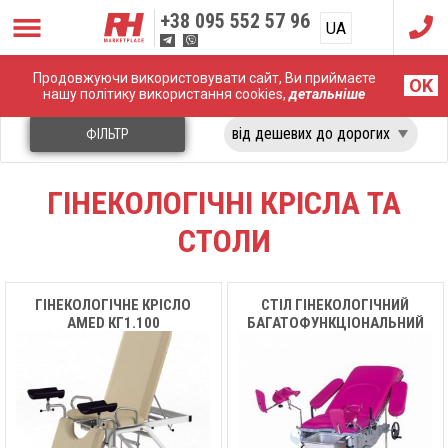
+38
095 552 57 96
UA
RU
Продовжуючи використовувати сайт, Ви приймаєте
Головна
Медичні меблі
Гінекологічні крісла та столи
OK
нашу політику використання cookies,
детальніше
ФІЛЬТР
ГІНЕКОЛОГІЧНІ КРІСЛА ТА
СТОЛИ
ГІНЕКОЛОГІЧНЕ КРІСЛО
СТІЛ ГІНЕКОЛОГІЧНИЙ
AMED КГ1.100
БАГАТОФУНКЦІОНАЛЬНИЙ
ГІДРАВЛІЧНИЙ MC-H04
MEDIK