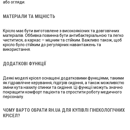
або огляди.
МАТЕРІАЛИ ТА МІЦНІСТЬ
Крісло має бути виготовлене з високоякісних та довговічних
матеріалів. Оббивка повинна бути антибактеріальною та легко
чиститися, а каркас — міцним та стійким. Важливо також, щоб
крісло було стійким до регулярних навантажень та
використання.
ДОДАТКОВІ ФУНКЦІЇ
Деякі моделі крісел оснащені додатковими функціями, такими
як гідравлічне керування, підігрів сидіння, а також можливістю
зміни кута нахилу спинки та сидіння. Ці функції можуть значно
покращити комфорт пацієнта та спростити роботу медичного
персоналу.
ЧОМУ ВАРТО ОБРАТИ RH.UA ДЛЯ КУПІВЛІ ГІНЕКОЛОГІЧНИХ
КРІСЕЛ?