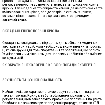
простоті та надійності. Вони оснащені механічними
регулюваннями, які дозволяють змінювати положення крісла
вручну. Такі моделі часто обирають клініки, де не потрібна часта
зміна положення крісла, або де потрібна економія коштів,
оскільки ціна гінекологічного крісла з електроприводом
зазвичай вища.
СКЛАДАНІ ГІНЕКОЛОГІЧНІ КРІСЛА
Складані крісла ідеально підходять для мобільних медичних
закладів та ситуацій, коли необхідно швидко звільнити простір.
Ці крісла зручні для транспортування та зберігання, що робить
їх універсальним рішенням для невеликих кабінетів або виїзних
консультацій.
ЯК ОБРАТИ ГІНЕКОЛОГІЧНЕ КРІСЛО: ПОРАДИ ЕКСПЕРТІВ
ЗРУЧНІСТЬ ТА ФУНКЦІОНАЛЬНІСТЬ
Найважливішою характеристикою є зручність як для пацієнта,
так і для лікаря. Крісло має бути обладнане можливістю
регулювання, щоб забезпечити правильне положення пацієнта.
Особливо це важливо при проведенні процедур, таких як УЗД