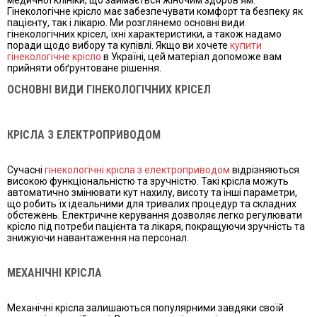
Гінекологічне крісло має забезпечувати комфорт та безпеку як
пацієнту, так і лікарю. Ми розглянемо основні види
гінекологічних крісел, їхні характеристики, а також надамо
поради щодо вибору та купівлі. Якщо ви хочете
купити
гінекологічне крісло
в Україні, цей матеріал допоможе вам
прийняти обґрунтоване рішення.
ОСНОВНІ ВИДИ ГІНЕКОЛОГІЧНИХ КРІСЕЛ
КРІСЛА З ЕЛЕКТРОПРИВОДОМ
Сучасні
гінекологічні крісла з електроприводом
відрізняються
високою функціональністю та зручністю. Такі крісла можуть
автоматично змінювати кут нахилу, висоту та інші параметри,
що робить їх ідеальними для тривалих процедур та складних
обстежень. Електричне керування дозволяє легко регулювати
крісло під потреби пацієнта та лікаря, покращуючи зручність та
знижуючи навантаження на персонал.
МЕХАНІЧНІ КРІСЛА
Механічні крісла залишаються популярними завдяки своїй