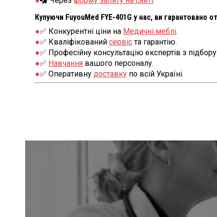
Через
форму запиту на сайті
.
Купуючи FuyouMed FYE-401G у нас, ви гарантовано о
✅ Конкурентні ціни на
Медичні меблі
.
✅ Кваліфікований
сервіс
та гарантію.
✅ Професійну консультацію експертів з підбору
✅
Навчання
вашого персоналу.
✅ Оперативну
доставку
по всій Україні.