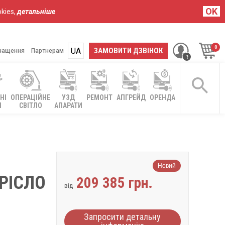
OK
kies,
детальніше
UA
RU
ЗАМОВИТИ ДЗВІНОК
нащення
Партнерам
НІ
ОПЕРАЦІЙНЕ
УЗД
РЕМОНТ
АПГРЕЙД
ОРЕНДА
І
СВІТЛО
АПАРАТИ
Новий
КРІСЛО
209 385 грн.
від
Запросити детальну