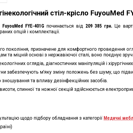
гінекологічний стіл-крісло FuyouMed F
ло FuyouMed FYE-401G
починається від
209 385 грн.
Це варті
аних опцій і комплектації.
го покоління, призначене для комфортного проведення огляд
м та міцній основі з нержавіючої сталі, воно поєднує зручні
кологічних оглядів, діагностичних маніпуляцій і хірургічних
и забезпечують м’яку зміну положень без шуму, що підви
до зношування та впливу дезінфекційних засобів.
исоти, спинної та ножної секцій здійснюється електропр
ультацію щодо підбору обладнання з категорії
Медичні мебл
раїні)