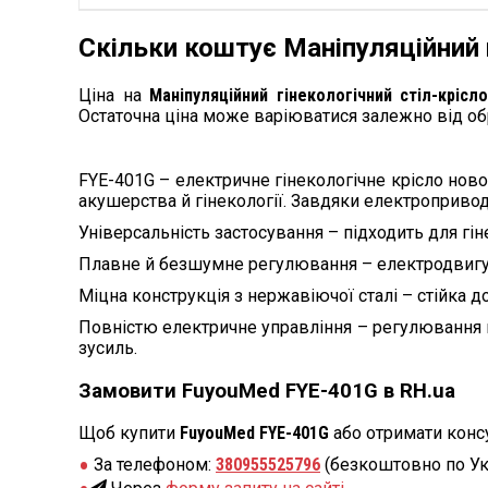
Скільки коштує Маніпуляційний 
Ціна на
Маніпуляційний гінекологічний стіл-кріс
Остаточна ціна може варіюватися залежно від обр
FYE-401G – електричне гінекологічне крісло ново
акушерства й гінекології. Завдяки електропривода
Універсальність застосування – підходить для гіне
Плавне й безшумне регулювання – електродвигун
Міцна конструкція з нержавіючої сталі – стійка 
Повністю електричне управління – регулювання в
зусиль.
Замовити FuyouMed FYE-401G в RH.ua
Щоб купити
FuyouMed FYE-401G
або отримати конс
За телефоном:
380955525796
(безкоштовно по Ук