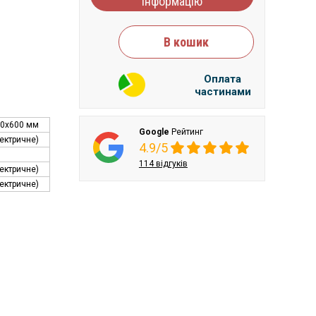
інформацію
В кошик
Оплата
частинами
0х600 мм
Google
Рейтинг
ектричне)
4.9/5
114 відгуків
лектричне)
лектричне)