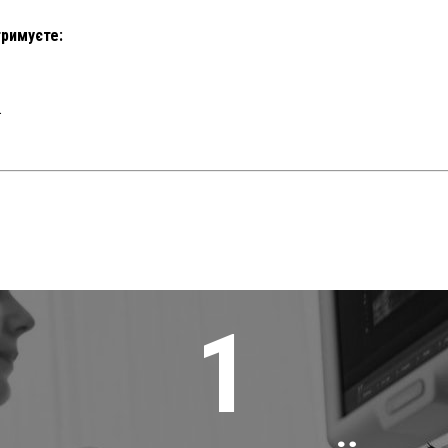
тримуєте:
.
1