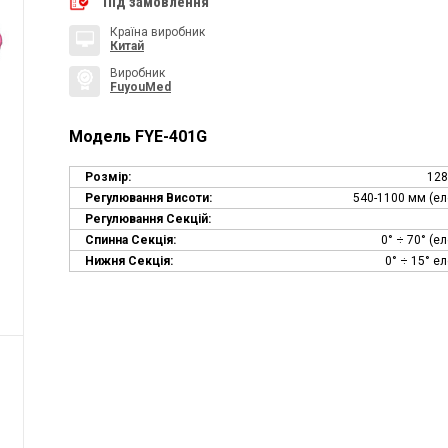
Під замовлення
Країна виробник
Китай
Виробник
FuyouMed
Модель FYE-401G
Розмір:
128
Регулювання Висоти:
540-1100 мм (ел
Регулювання Секцій:
Спинна Секція:
0° ÷ 70° (е
Нижня Секція:
0° ÷ 15° е