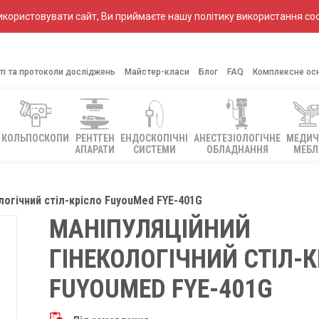
ористовувати сайт, Ви приймаєте нашу політику використання coo
ті та протоколи досліджень
Майстер-класи
Блог
FAQ
Комплексне ос
КОЛЬПОСКОПИ
РЕНТГЕН
ЕНДОСКОПІЧНІ
АНЕСТЕЗІОЛОГІЧНЕ
МЕДИЧ
АПАРАТИ
СИСТЕМИ
ОБЛАДНАННЯ
МЕБЛ
логічний стіл-крісло FuyouMed FYE-401G
МАНІПУЛЯЦІЙНИЙ
ГІНЕКОЛОГІЧНИЙ СТІЛ-
FUYOUMED FYE-401G