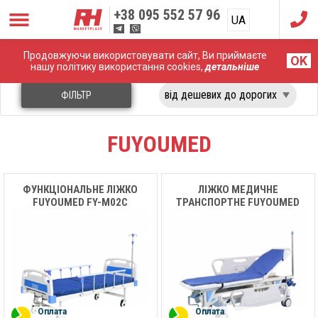
+38
095 552 57 96
UA
RU
Продовжуючи використовувати сайт, Ви приймаєте
Головна
Медичні меблі
FuyouMed
OK
нашу політику використання cookies,
детальніше
ФІЛЬТР
FUYOUMED
ФУНКЦІОНАЛЬНЕ ЛІЖКО
ЛІЖКО МЕДИЧНЕ
FUYOUMED FY-M02C
ТРАНСПОРТНЕ FUYOUMED
FY-T1
Оплата
Оплата