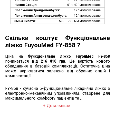
Нижня Секція:
0° ÷ 40° моторизоване
Положення Тренделенбурга:
12° моторизоване
Положення Антитренделенбурга:
12° моторизоване
Зміна Висоти:
500 – 700 мм моторизоване
Скільки коштує Функціональне
ліжко FuyouMed FY-858 ?
Ціна на
Функціональне ліжко FuyouMed FY-858
починається від
216 810 грн.
Це вартість нового
обладнання в базовій комплектації. Остаточна ціна
може варіюватися залежно від обраних опцій і
комплектації.
FY-858 - сучасне 5-функціональне лікарняне ліжко з
електронно-механічним управлінням, створене для
максимального комфорту пацієнтів та ...
Детальніше