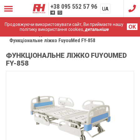
+38
095 552 57 96
UA
RU
Продовжуючи використовувати сайт, Ви приймаєте нашу
OK
політику використання cookies,
детальніше
Головна
Медичні меблі
Функціональне ліжко FuyouMed FY-858
ФУНКЦІОНАЛЬНЕ ЛІЖКО FUYOUMED
FY-858