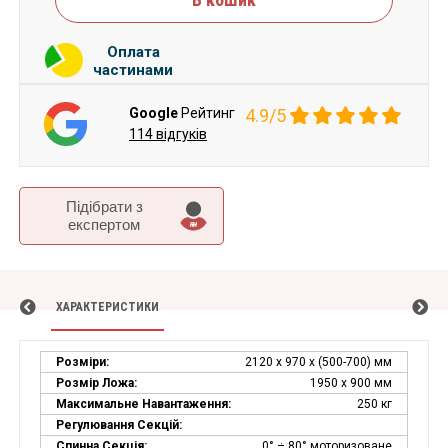
Оплата
частинами
Google
Рейтинг
4.9/5
114 відгуків
Підібрати з
експертом
ХАРАКТЕРИСТИКИ
Розміри:
2120 х 970 х (500-700) мм
Розмір Ложа:
1950 х 900 мм
Максимальне Навантаження:
250 кг
Регулювання Секцій:
Спинна Секція:
0° ÷ 80° моторизоване