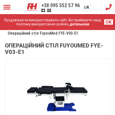
+38
095 552 57 96
UA
RU
Продовжуючи використовувати сайт, Ви приймаєте нашу
OK
політику використання cookies,
детальніше
Головна
Медичні меблі
Операційний стіл FuyouMed FYE-V03-E1
ОПЕРАЦІЙНИЙ СТІЛ FUYOUMED FYE-
V03-E1