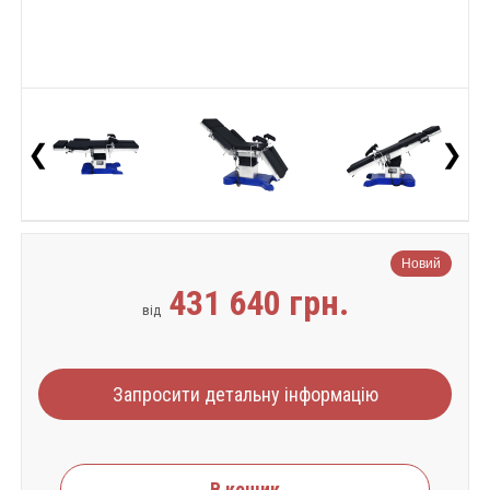
❮
❯
Новий
431 640 грн.
від
Запросити детальну інформацію
В кошик