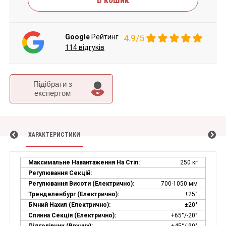
Google
Рейтинг
4.9/5
114 відгуків
Підібрати з
експертом
ХАРАКТЕРИСТИКИ
Максимальне Навантаження На Стіл:
250 кг
Регулювання Секцій:
Регулювання Висоти (електрично):
700-1050 мм
Тренделенбург (електрично):
±25°
Бічний Нахил (електрично):
±20°
Спинна Секція (електрично):
+65°/-20°