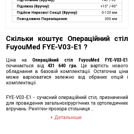
Підголівник (вручну):
+45°/-90°
Підніжка (вручну):
+15° /-90°
Підйом Ниркової Секції (вручну):
0-120 мм
Повздовжнє Переміщення:
300 мм
Скільки коштує Операційний стіл
FuyouMed FYE-V03-E1 ?
Ціна на
Операційний стіл FuyouMed FYE-V03-E1
починається від
431 640 грн.
Це вартість нового
обладнання в базовій комплектації. Остаточна ціна
може варіюватися залежно від обраних опцій і
комплектації.
FYE-V03-E1 - сучасний операційний стіл, призначений
для проведення загальнохірургічних та ортопедичних
втручань. Рентген-прозора стільниця ...
Детальніше