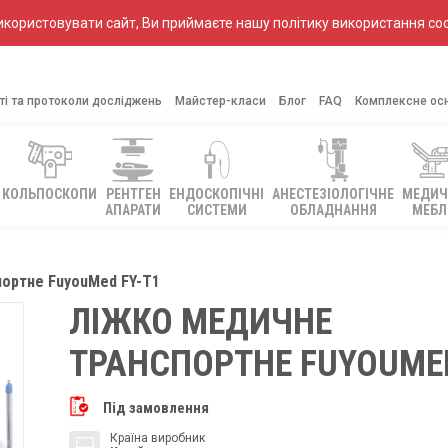
ористовувати сайт, Ви приймаєте нашу політику використання coo
ті та протоколи досліджень
Майстер-класи
Блог
FAQ
Комплексне ос
КОЛЬПОСКОПИ
РЕНТГЕН
ЕНДОСКОПІЧНІ
АНЕСТЕЗІОЛОГІЧНЕ
МЕДИЧ
АПАРАТИ
СИСТЕМИ
ОБЛАДНАННЯ
МЕБЛ
ортне FuyouMed FY-T1
ЛІЖКО МЕДИЧНЕ
ТРАНСПОРТНЕ FUYOUMED
Під замовлення
Країна виробник