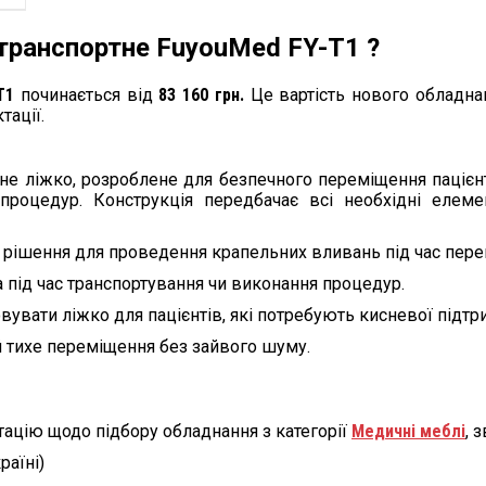
транспортне FuyouMed FY-T1 ?
T1
починається від
83 160 грн.
Це вартість нового обладнан
тації.
 ліжко, розроблене для безпечного переміщення пацієнтів 
 процедур. Конструкція передбачає всі необхідні еле
е рішення для проведення крапельних вливань під час пере
а під час транспортування чи виконання процедур.
вувати ліжко для пацієнтів, які потребують кисневої підтр
 тихе переміщення без зайвого шуму.
ацію щодо підбору обладнання з категорії
Медичні меблі
, 
раїні)