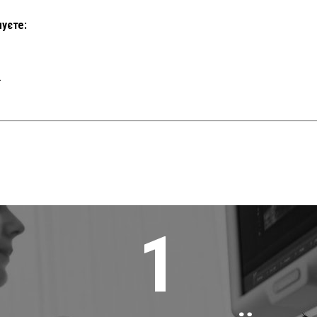
муєте:
.
1