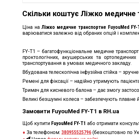
Скільки коштує Ліжко медичне 
Ціна на
Ліжко медичне транспортне FuyouMed FY-
варіюватися залежно від обраних опцій і комплек
FY-T1 – багатофункціональне медичне транспортне
проктологічних, акушерських та ортопедичних
транспортування в умовах медичного закладу.
Вбудована телескопічна інфузійна стійка – зручн
Ремені для фіксації – надійно утримують пацієнт
Тримач для кисневого балона – дає змогу застосо
Великі безшумні колеса – забезпечують плавне й
Замовити FuyouMed FY-T1 в RH.ua
Щоб купити
FuyouMed FY-T1
або отримати консульт
За телефоном:
380955525796
(безкоштовно по Ук