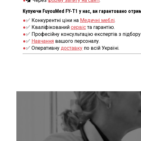
Через
форму запиту на сайті
.
Купуючи FuyouMed FY-T1 у нас, ви гарантовано отри
✅ Конкурентні ціни на
Медичні меблі
.
✅ Кваліфікований
сервіс
та гарантію.
✅ Професійну консультацію експертів з підбору
✅
Навчання
вашого персоналу.
✅ Оперативну
доставку
по всій Україні.