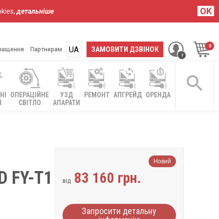
OK
kies,
детальніше
UA
RU
ЗАМОВИТИ ДЗВІНОК
нащення
Партнерам
НІ
ОПЕРАЦІЙНЕ
УЗД
РЕМОНТ
АПГРЕЙД
ОРЕНДА
І
СВІТЛО
АПАРАТИ
Новий
 FY-T1
83 160 грн.
від
Запросити детальну