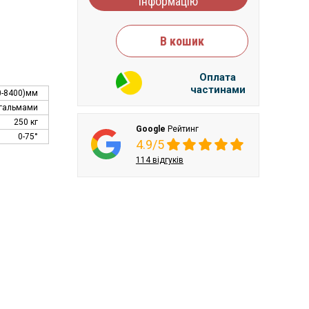
інформацію
В кошик
Оплата
частинами
0-8400)мм
з гальмами
250 кг
Google
Рейтинг
0-75°
4.9/5
114 відгуків