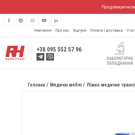
Продовжуючи вик
Навчання
Про нас
Відгуки
Оплата і доставка
Стат
+38
095 552 57 96
ЛАБОРАТОРНЕ
ОБЛАДНАННЯ
Головна
Медичні меблі
Ліжко медичне трансп