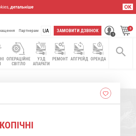
OK
kies,
детальніше
UA
RU
ЗАМОВИТИ ДЗВІНОК
нащення
Партнерам
НІ
ОПЕРАЦІЙНЕ
УЗД
РЕМОНТ
АПГРЕЙД
ОРЕНДА
І
СВІТЛО
АПАРАТИ
Cписок
бажань
КОПІЧНІ