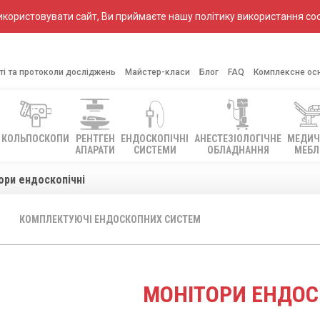
ористовувати сайт, Ви приймаєте нашу політику використання coo
ті та протоколи досліджень
Майстер-класи
Блог
FAQ
Комплексне ос
КОЛЬПОСКОПИ
РЕНТГЕН
ЕНДОСКОПІЧНІ
АНЕСТЕЗІОЛОГІЧНЕ
МЕДИЧ
АПАРАТИ
СИСТЕМИ
ОБЛАДНАННЯ
МЕБЛ
ори ендоскопічні
КОМПЛЕКТУЮЧІ ЕНДОСКОПНИХ СИСТЕМ
МОНІТОРИ ЕНДОС