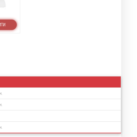
ИТИ
н.
н.
н.