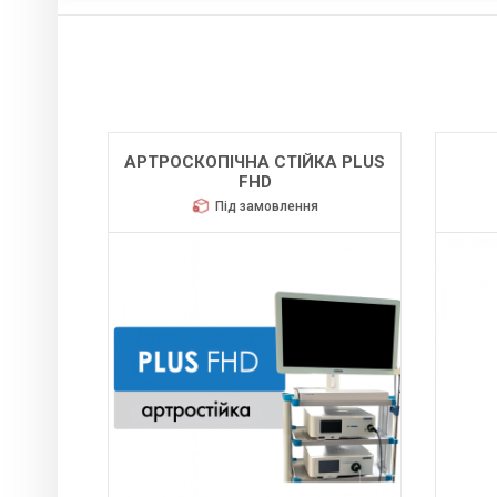
АРТРОСКОПІЧНА СТІЙКА PLUS
-170
FHD
Під замовлення