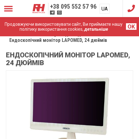
+38
095 552 57 96
UA
RU
Продовжуючи використовувати сайт, Ви приймаєте нашу
OK
політику використання cookies,
детальніше
Головна
Комплектуючі до ендоскопічних систем
Ендоскопічний монітор LAPOMED, 24 дюймів
ЕНДОСКОПІЧНИЙ МОНІТОР LAPOMED,
24 ДЮЙМІВ