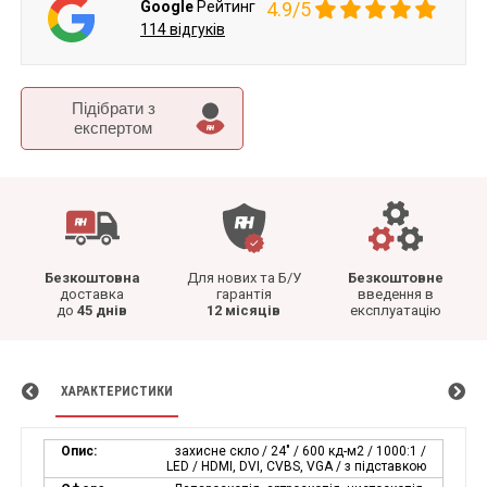
Google
Рейтинг
4.9/5
114 відгуків
Підібрати з
експертом
Безкоштовна
Для нових та Б/У
Безкоштовне
доставка
гарантія
введення в
до
45 днів
12 місяців
експлуатацію
ХАРАКТЕРИСТИКИ
Опис:
захисне скло / 24" / 600 кд-м2 / 1000:1 /
LED / HDMI, DVI, CVBS, VGA / з підставкою