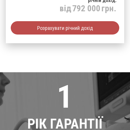
річнiй дохід:
від
792 000
грн.
Розрахувати річний дохід
1
РІК ГАРАНТІЇ