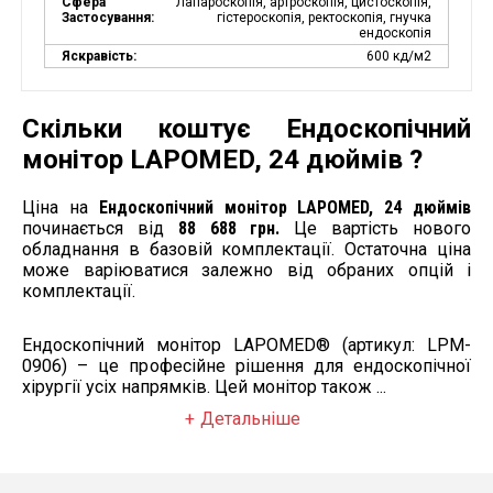
Сфера
Лапароскопія, артроскопія, цистоскопія,
Застосування:
гістероскопія, ректоскопія, гнучка
ендоскопія
Яскравість:
600 кд/м2
Скільки коштує Ендоскопічний
монітор LAPOMED, 24 дюймів ?
Ціна на
Ендоскопічний монітор LAPOMED, 24 дюймів
починається від
88 688 грн.
Це вартість нового
обладнання в базовій комплектації. Остаточна ціна
може варіюватися залежно від обраних опцій і
комплектації.
Ендоскопічний монітор LAPOMED® (артикул: LPM-
0906) – це професійне рішення для ендоскопічної
хірургії усіх напрямків. Цей монітор також ...
Детальніше