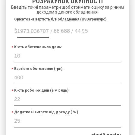
РОЗРАХУНОК ОКУПНОСТІ
Введіть точні параметри щоб отримати оцінку за річним
доходом з даного обладнання.
Орієнтовна вартість б/в обладнання (USD/грн/курс)
$
/ 88 688 / 44.95
К-сть обстежень за день:
Вартість обстеження (грн):
К-сть робочих днів (в місяць):
Додаткові витрати від доходу ( % )