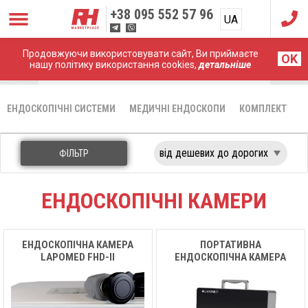
+38
095 552 57 96
UA
RU
Продовжуючи використовувати сайт, Ви приймаєте
Головна
Комплектуючі Ендоскопних систем
OK
нашу політику використання cookies,
детальніше
Ендоскопічні камери
ЕНДОСКОПІЧНІ СИСТЕМИ
МЕДИЧНІ ЕНДОСКОПИ
КОМПЛЕКТУЮЧІ
ФІЛЬТР
ЕНДОСКОПІЧНІ КАМЕРИ
ЕНДОСКОПІЧНА КАМЕРА
ПОРТАТИВНА
LAPOMED FHD-II
ЕНДОСКОПІЧНА КАМЕРА
LAPOMED PHD-V