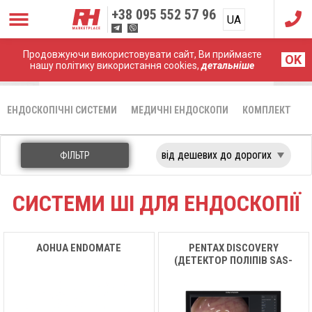
+38
095 552 57 96
UA
RU
Продовжуючи використовувати сайт, Ви приймаєте
Головна
Комплектуючі Ендоскопних систем
OK
нашу політику використання cookies,
детальніше
Системи ШІ для ендоскопії
ЕНДОСКОПІЧНІ СИСТЕМИ
МЕДИЧНІ ЕНДОСКОПИ
КОМПЛЕКТУЮЧІ
ФІЛЬТР
СИСТЕМИ ШІ ДЛЯ ЕНДОСКОПІЇ
AOHUA ENDOMATE
PENTAX DISCOVERY
(ДЕТЕКТОР ПОЛІПІВ SAS-
M10)