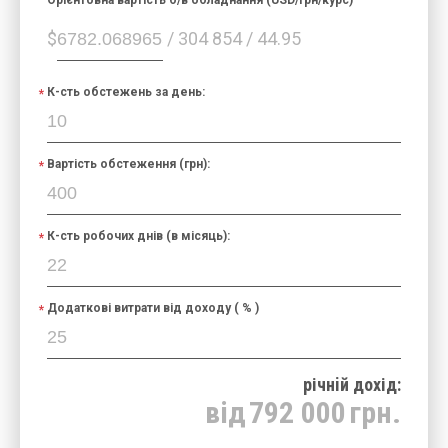
$
/ 304 854 / 44.95
К-сть обстежень за день:
Вартість обстеження (грн):
К-сть робочих днів (в місяць):
Додаткові витрати від доходу ( % )
річнiй дохід:
від
792 000
грн.