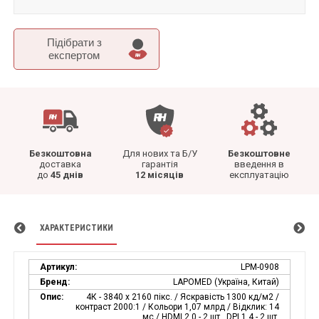
Підібрати з
експертом
Безкоштовна
Для нових та Б/У
Безкоштовне
доставка
гарантія
введення в
до
45 днів
12 місяців
експлуатацію
ХАРАКТЕРИСТИКИ
Артикул:
LPM-0908
Бренд:
LAPOMED (Україна, Китай)
Опис:
4К - 3840 х 2160 пікс. / Яскравість 1300 кд/м2 /
контраст 2000:1 / Кольори 1,07 млрд / Відклик: 14
мс / HDMI 2.0 - 2 шт., DPI 1.4 - 2 шт.