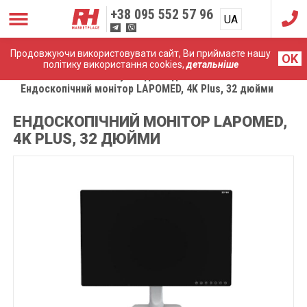
+38
095 552 57 96
UA
RU
Продовжуючи використовувати сайт, Ви приймаєте нашу
OK
політику використання cookies,
детальніше
Головна
Комплектуючі до ендоскопічних систем
Ендоскопічний монітор LAPOMED, 4K Plus, 32 дюйми
ЕНДОСКОПІЧНИЙ МОНІТОР LAPOMED,
4K PLUS, 32 ДЮЙМИ