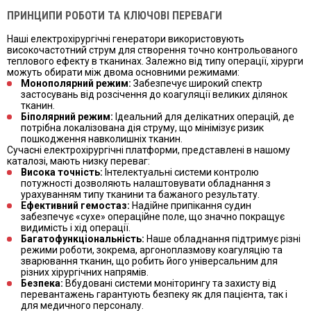
ПРИНЦИПИ РОБОТИ ТА КЛЮЧОВІ ПЕРЕВАГИ
Наші електрохірургічні генератори використовують
високочастотний струм для створення точно контрольованого
теплового ефекту в тканинах. Залежно від типу операції, хірурги
можуть обирати між двома основними режимами:
Монополярний режим:
Забезпечує широкий спектр
застосувань від розсічення до коагуляції великих ділянок
тканин.
Біполярний режим:
Ідеальний для делікатних операцій, де
потрібна локалізована дія струму, що мінімізує ризик
пошкодження навколишніх тканин.
Сучасні електрохірургічні платформи, представлені в нашому
каталозі, мають низку переваг:
Висока точність:
Інтелектуальні системи контролю
потужності дозволяють налаштовувати обладнання з
урахуванням типу тканини та бажаного результату.
Ефективний гемостаз:
Надійне припікання судин
забезпечує «сухе» операційне поле, що значно покращує
видимість і хід операції.
Багатофункціональність:
Наше обладнання підтримує різні
режими роботи, зокрема, аргоноплазмову коагуляцію та
зварювання тканин, що робить його універсальним для
різних хірургічних напрямів.
Безпека:
Вбудовані системи моніторингу та захисту від
перевантажень гарантують безпеку як для пацієнта, так і
для медичного персоналу.