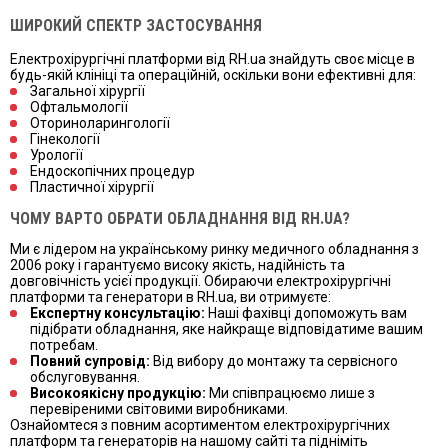
ШИРОКИЙ СПЕКТР ЗАСТОСУВАННЯ
Електрохірургічні платформи від RH.ua знайдуть своє місце в
будь-якій клініці та операційній, оскільки вони ефективні для:
Загальної хірургії
Офтальмології
Оториноларингології
Гінекології
Урології
Ендоскопічних процедур
Пластичної хірургії
ЧОМУ ВАРТО ОБРАТИ ОБЛАДНАННЯ ВІД RH.UA?
Ми є лідером на українському ринку медичного обладнання з
2006 року і гарантуємо високу якість, надійність та
довговічність усієї продукції. Обираючи електрохірургічні
платформи та генератори в RH.ua, ви отримуєте:
Експертну консультацію:
Наші фахівці допоможуть вам
підібрати обладнання, яке найкраще відповідатиме вашим
потребам.
Повний супровід:
Від вибору до монтажу та сервісного
обслуговування.
Високоякісну продукцію:
Ми співпрацюємо лише з
перевіреними світовими виробниками.
Ознайомтеся з повним асортиментом електрохірургічних
платформ та генераторів на нашому сайті та підніміть