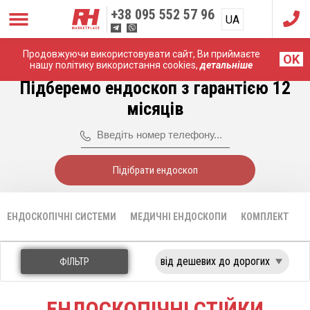
+38
095 552 57 96
UA
RU
Продовжуючи використовувати сайт, Ви приймаєте
Головна
Ендоскопічні системи
Lapomed
OK
нашу політику використання cookies,
детальніше
Підберемо ендоскоп з гарантією 12
місяців
Підібрати ендоскоп
ЕНДОСКОПІЧНІ СИСТЕМИ
МЕДИЧНІ ЕНДОСКОПИ
КОМПЛЕКТУЮЧІ
ФІЛЬТР
ЕНДОСКОПІЧНІ CТІЙКИ