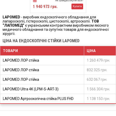
Як швидко окупиться?
1 940 973 грн.
Купити
LAPOMED
- виробник ендоскопічного обладнання для
лапароскопії, гістероскопії, цистоскопії, артроскопії.
ТОВ
“ЛАПОМЕД”
є українським контрактним виробником якісного
медичного обладнання та супутніх товарів для ендоскопічної
хірургії.
ЦІНА НА ЕНДОСКОПІЧНІ CТІЙКИ LAPOMED
ТОВАРИ
ЦІНА
LAPOMED ЛОР стійка
1 260 479 грн.
LAPOMED ЛОР стійка
832 325 грн.
LAPOMED ЛОР стійка
632 067 грн.
LAPOMED Ultra 4K (LPM-S-ART-3)
1 566 304 грн.
LAPOMED Артроскопічна стійка PLUS FHD
1 138 150 грн.