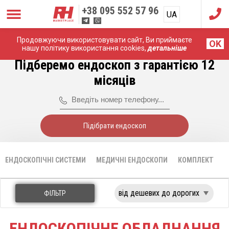
+38
095 552 57 96
UA
RU
Продовжуючи використовувати сайт, Ви приймаєте
Головна
Ендоскопічні системи
SonoScape
OK
нашу політику використання cookies,
детальніше
Підберемо ендоскоп з гарантією 12
місяців
Підібрати ендоскоп
ЕНДОСКОПІЧНІ СИСТЕМИ
МЕДИЧНІ ЕНДОСКОПИ
КОМПЛЕКТУЮЧІ
ФІЛЬТР
ЕНДОСКОПІЧНЕ ОБЛАДНАННЯ