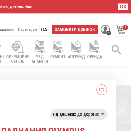
OK
kies,
детальніше
UA
RU
ЗАМОВИТИ ДЗВІНОК
нащення
Партнерам
НІ
ОПЕРАЦІЙНЕ
УЗД
РЕМОНТ
АПГРЕЙД
ОРЕНДА
І
СВІТЛО
АПАРАТИ
Cписок
бажань