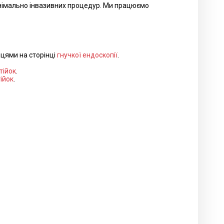
інімально інвазивних процедур. Ми працюємо
ицями на сторінці
гнучкої ендоскопії
.
тійок
.
тійок
.
.