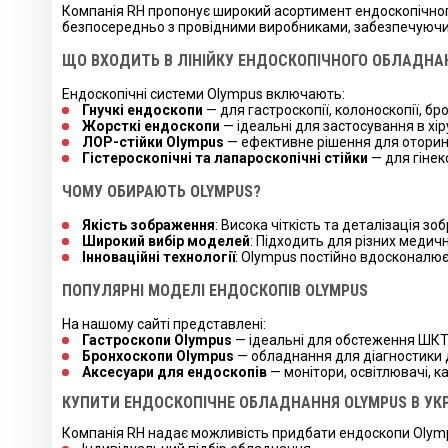
Компанія RH пропонує широкий асортимент ендоскопічног
безпосередньо з провідними виробниками, забезпечуючи пр
ЩО ВХОДИТЬ В ЛІНІЙКУ ЕНДОСКОПІЧНОГО ОБЛАДНА
Ендоскопічні системи Olympus включають:
Гнучкі ендоскопи
— для гастроскопії, колоноскопії, б
Жорсткі ендоскопи
— ідеальні для застосування в хір
ЛОР-стійки Olympus
— ефективне рішення для оторино
Гістероскопічні та лапароскопічні стійки
— для гінеко
ЧОМУ ОБИРАЮТЬ OLYMPUS?
Якість зображення
: Висока чіткість та деталізація з
Широкий вибір моделей
: Підходить для різних медичн
Інноваційні технології
: Olympus постійно вдосконалює
ПОПУЛЯРНІ МОДЕЛІ ЕНДОСКОПІВ OLYMPUS
На нашому сайті представлені:
Гастроскопи Olympus
— ідеальні для обстеження ШКТ
Бронхоскопи Olympus
— обладнання для діагностики 
Аксесуари для ендоскопів
— монітори, освітлювачі, к
КУПИТИ ЕНДОСКОПІЧНЕ ОБЛАДНАННЯ OLYMPUS В УКР
Компанія RH надає можливість придбати ендоскопи Olympu