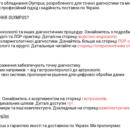
о обладнання Olympus, розробленого для точної діагностики та м
офесійний підхід і надійність поставок по Україні.
ННЯ OLYMPUS?
ронхоскопії та інших діагностичних процедур. Ознайомтесь з подроб
ургії та ЛОР-практиці. Деталі на сторінці
жорсткої ендоскопії
.
ларингологічної діагностики. Дізнайтесь більше на сторінці
ЛОР-с
логії та хірургії. Детальніше читайте на
сторінці гістероскопічних с
ображення забезпечують точну діагностику.
их напрямків — від гастроентерології до артроскопії.
 свої системи, пропонуючи рішення для цифрової обробки даних.
. Ознайомтесь з асортиментом на сторінці
гастроскопів
.
дихальних шляхів. Деталі доступні
тут
.
амери та інші комплектуючі. Докладніше на сторінці
комплектуючих
АЇНІ
s з гарантією якості та доставкою по Україні. Ми пропонуємо: