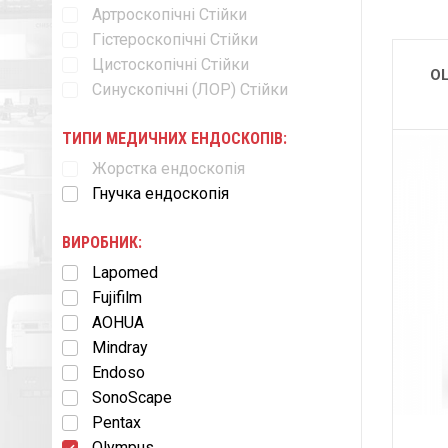
Артроскопічні Стійки
Гістероскопічні Стійки
Цистоскопічні Стійки
O
Синускопічні (ЛОР) Стійки
ТИПИ МЕДИЧНИХ ЕНДОСКОПІВ:
Жорстка ендоскопія
Гнучка ендоскопія
ВИРОБНИК:
Lapomed
Fujifilm
AOHUA
Mindray
Endoso
SonoScape
Pentax
Olympus