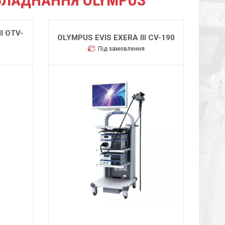
БЛАДНАННЯ OLYMPUS
I OTV-
OLYMPUS EVIS EXERA III CV-190
Під замовлення