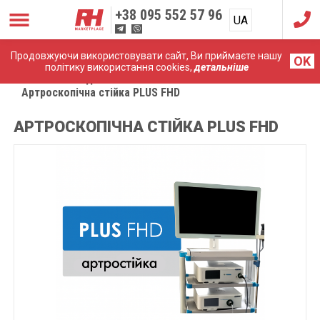
+38
095 552 57 96
UA
RU
Продовжуючи використовувати сайт, Ви приймаєте нашу
OK
політику використання cookies,
детальніше
Головна
Ендоскопічні системи
Артроскопічна стійка PLUS FHD
АРТРОСКОПІЧНА СТІЙКА PLUS FHD