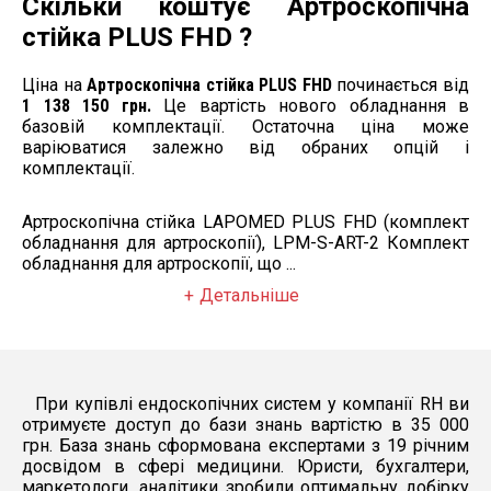
Скільки коштує Артроскопічна
Шейверна
система
стійка PLUS FHD ?
очікується
LAPOMED
1 шт.
(8000 об/хв)
Ціна за штуку:
Ціна на
Артроскопічна стійка PLUS FHD
починається від
351 699 грн.
1 138 150 грн.
Це вартість нового обладнання в
базовій комплектації. Остаточна ціна може
Назва:
Помпа
варіюватися залежно від обраних опцій і
для іригації
комплектації.
очікується
LAPOMED
1 шт.
Ціна за штуку:
119 271 грн.
Артроскопічна стійка LAPOMED PLUS FHD (комплект
обладнання для артроскопії), LPM-S-ART-2 Комплект
Назва:
обладнання для артроскопії, що ...
Ендоскопічна
стійка
Детальніше
приладова
очікується
LAPOMED, для
1 шт.
монітора 24-
32 дюймів
Ціна за штуку:
94 806 грн.
При купівлі ендоскопічних систем у компанії RH ви
отримуєте доступ до бази знань вартістю в 35 000
грн. База знань сформована експертами з 19 річним
досвідом в сфері медицини. Юристи, бухгалтери,
маркетологи, аналітики зробили оптимальну добірку