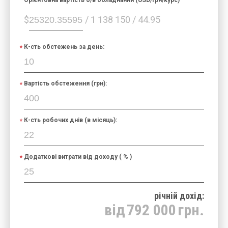
$
/ 1 138 150 / 44.95
К-сть обстежень за день:
Вартість обстеження (грн):
К-сть робочих днів (в місяць):
Додаткові витрати від доходу ( % )
річнiй дохід:
від
792 000
грн.