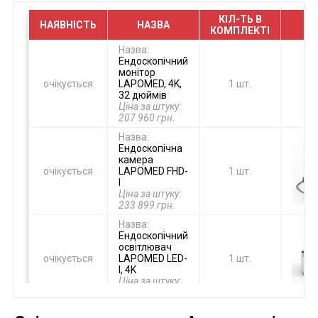
КІЛ-ТЬ В
НАЯВНІСТЬ
НАЗВА
З
КОМПЛЕКТІ
Назва:
Ендоскопічний
монітор
очікується
LAPOMED, 4K,
1 шт.
32 дюймів
Ціна за штуку:
207 960 грн.
Назва:
Ендоскопічна
камера
очікується
LAPOMED FHD-
1 шт.
I
Ціна за штуку:
233 899 грн.
Назва:
Ендоскопічний
освітлювач
очікується
LAPOMED LED-
1 шт.
I, 4K
Ціна за штуку:
66 261 грн.
Назва: