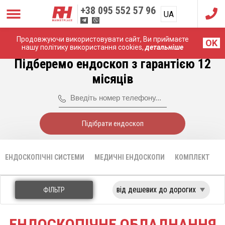
+38
095 552 57 96
UA
RU
Продовжуючи використовувати сайт, Ви приймаєте
Головна
Ендоскопічні системи
Huger
OK
нашу політику використання cookies,
детальніше
Підберемо ендоскоп з гарантією 12
місяців
Підібрати ендоскоп
ЕНДОСКОПІЧНІ СИСТЕМИ
МЕДИЧНІ ЕНДОСКОПИ
КОМПЛЕКТУЮЧІ
ФІЛЬТР
ЕНДОСКОПІЧНЕ ОБЛАДНАННЯ