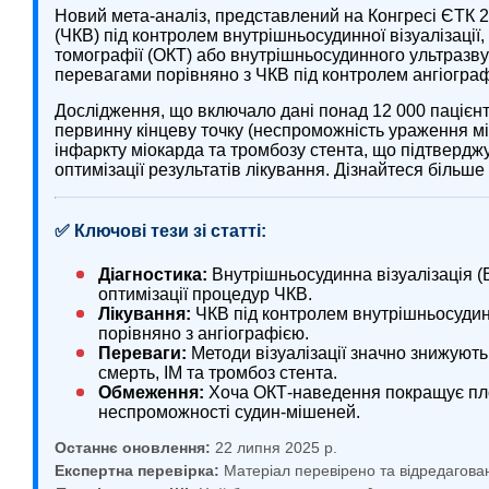
Новий мета-аналіз, представлений на Конгресі ЄТК 
(ЧКВ) під контролем внутрішньосудинної візуалізації
томографії (ОКТ) або внутрішньосудинного ультразву
перевагами порівняно з ЧКВ під контролем ангіограф
Дослідження, що включало дані понад 12 000 пацієн
первинну кінцеву точку (неспроможність ураження мі
інфаркту міокарда та тромбозу стента, що підтвердж
оптимізації результатів лікування. Дізнайтеся більш
✅ Ключові тези зі статті:
Діагностика:
Внутрішньосудинна візуалізація 
оптимізації процедур ЧКВ.
Лікування:
ЧКВ під контролем внутрішньосудинн
порівняно з ангіографією.
Переваги:
Методи візуалізації значно знижують
смерть, ІМ та тромбоз стента.
Обмеження:
Хоча ОКТ-наведення покращує пло
неспроможності судин-мішеней.
Останнє оновлення:
22 липня 2025 р.
Експертна перевірка:
Матеріал перевірено та відредагова