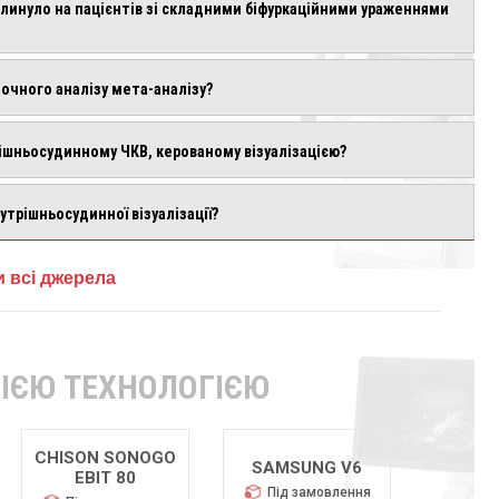
плинуло на пацієнтів зі складними біфуркаційними ураженнями
точного аналізу мета-аналізу?
рішньосудинному ЧКВ, керованому візуалізацією?
трішньосудинної візуалізації?
 всі джерела
ІЄЮ ТЕХНОЛОГІЄЮ
SAMSUNG V6
SAMSUNG V5
SAMS
Під замовлення
Під замовлення
Під 