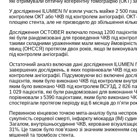
які отримували оптичну когерентну томографію (ОКТ) з
У дослідженні ILUMIEN IV взяли участь майже 2 500 пац
контролем ОКТ або ЧКВ під контролем ангіографії. ОКТ
площею стента, але не призводило до збільшення кілько
Дослідження OCTOBER включало понад 1200 пацієнтів
які були рандомізовані для проведення ЧКВ під контрол
такими складними ураженнями мали меншу ймовірність
явищ (ОНССЯ) протягом двох років, якщо їм виконувал
під контролем ангіографії.
Остаточний аналіз включав дані дослідження ILUMIEN 
завершених досліджень, в яких порівнювали ЧКВ під кон
контролем ангіографії. Підсумовуючи всі включені дос
пацієнтів, яким було виконано ЧКВ під контролем внутріш
яким було виконано ЧКВ під контролем ВСУЗД, 2 826 пац
1 029 пацієнтів, які були рандомізовані для виконання
порівнювали з 5390 пацієнтами, яким було виконано ЧКВ
спостерігали протягом періоду від 6 місяців до п’яти рок
Первинною кінцевою точкою мета-аналізу була неспром
сукупність серцевої смерті, інфаркту міокарда (ІМ) суд
Загалом, внутрішньосудинне ЧКВ, кероване візуалізаціє
31%. Це також було пов’язано зі значним зниженням сер
мішеней та тромбозу стента.