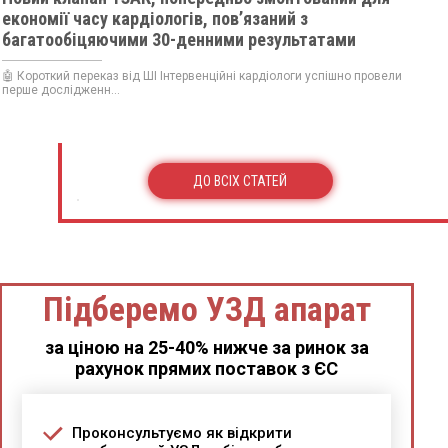
економії часу кардіологів, пов’язаний з
багатообіцяючими 30-денними результатами
🤖 Короткий переказ від ШІ Інтервенційні кардіологи успішно провели
перше дослідженн...
ДО ВСІХ СТАТЕЙ
Підберемо УЗД апарат
за ціною на 25-40% нижче за ринок за
рахунок прямих поставок з ЄС
Проконсультуємо як відкрити