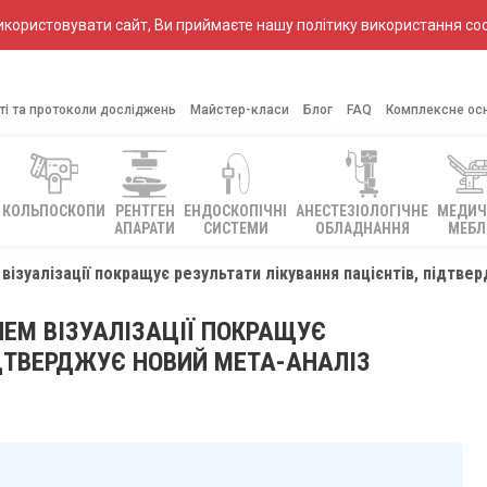
ористовувати сайт, Ви приймаєте нашу політику використання coo
ті та протоколи досліджень
Майстер-класи
Блог
FAQ
Комплексне ос
КОЛЬПОСКОПИ
РЕНТГЕН
ЕНДОСКОПІЧНІ
АНЕСТЕЗІОЛОГІЧНЕ
МЕДИЧ
АПАРАТИ
СИСТЕМИ
ОБЛАДНАННЯ
МЕБЛ
ізуалізації покращує результати лікування пацієнтів, підтве
ЕМ ВІЗУАЛІЗАЦІЇ ПОКРАЩУЄ
ІДТВЕРДЖУЄ НОВИЙ МЕТА-АНАЛІЗ