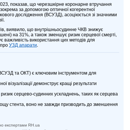
2023, показав, що черезшкірне коронарне втручання
, зокрема за допомогою оптичної когерентної
кового дослідження (ВСУЗД), асоціюється зі значними
ії.
тів, виявило, що внутрішньосудинне ЧКВ знижує
шені) на 31%, а також зменшує ризик серцевої смерті,
ує важливість використання цих методів для
е про
УЗД апарати
.
(ВСУЗД та ОКТ) є ключовим інструментом для
ої візуалізації демонструє кращі результати
 ризик серцево-судинних ускладнень, таких як серцева
щу стента, воно не завжди призводить до зменшення
но експертами RH.ua