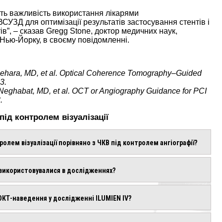
ть важливість використання лікарями
СУЗД для оптимізації результатів застосування стентів і
в”, – сказав Gregg Stone, доктор медичних наук,
Нью-Йорку, в своєму повідомленні.
Maehara, MD, et al. Optical Coherence Tomography–Guided
3.
eghabat, MD, et al. OCT or Angiography Guidance for PCI
.
ід контролем візуалізації
олем візуалізації порівняно з ЧКВ під контролем ангіографії?
 використовувалися в дослідженнях?
 ОКТ-наведення у дослідженні ILUMIEN IV?