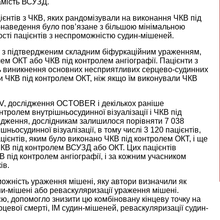
амість ВСУЗД.
ієнтів з ЧКВ, яких рандомізували на виконання ЧКВ під
-наведення було пов’язане з більшою мінімальною
сті пацієнтів з неспроможністю судин-мішеней.
 з підтвердженим складним біфуркаційним ураженням,
ем ОКТ або ЧКВ під контролем ангіографії. Пацієнти з
 виникнення основних несприятливих серцево-судинних
и ЧКВ під контролем ОКТ, ніж якщо їм виконували ЧКВ
IV, дослідження OCTOBER і декількох раніше
тролем внутрішньосудинної візуалізації і ЧКВ під
лідження, дослідникам залишилося порівняти 7 038
ньосудинної візуалізації, в тому числі 3 120 пацієнтів,
ієнтів, яким було виконано ЧКВ під контролем ОКТ, і ще
 ЧКВ під контролем ВСУЗД або ОКТ. Цих пацієнтів
 під контролем ангіографії, і за кожним учасником
ів.
ожність ураження мішені, яку автори визначили як
ини-мішені або реваскуляризації ураження мішені.
ю, допомогло знизити цю комбіновану кінцеву точку на
цевої смерті, ІМ судин-мішеней, реваскуляризації судин-