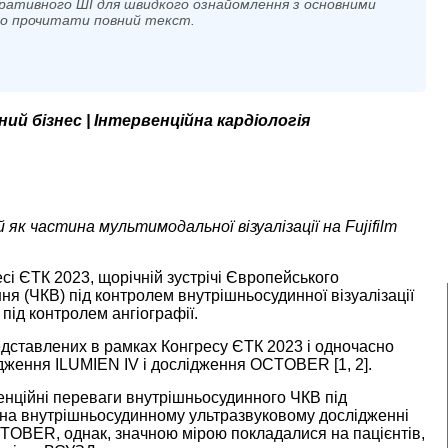
ративного ШІ для швидкого ознайомлення з основними
мо прочитати повний текст.
нний бізнес | Інтервенційна кардіологія
к частина мультимодальної візуалізації на Fujifilm
сі ЄТК 2023, щорічній зустрічі Європейського
ня (ЧКВ) під контролем внутрішньосудинної візуалізації
під контролем ангіографії.
едставлених в рамках Конгресу ЄТК 2023 і одночасно
лідження ILUMIEN IV і дослідження OCTOBER [
1
,
2
].
енційні переваги внутрішньосудинного ЧКВ під
ні на внутрішньосудинному ультразвуковому дослідженні
CTOBER, однак, значною мірою покладалися на пацієнтів,