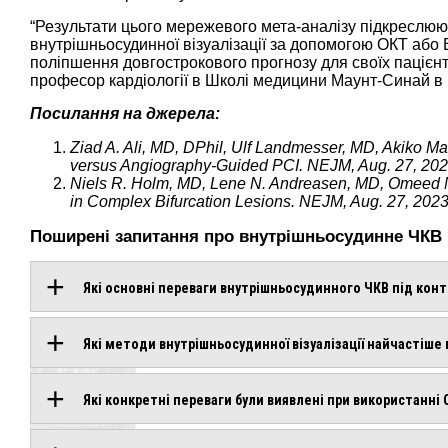
“Результати цього мережевого мета-аналізу підкреслюю
внутрішньосудинної візуалізації за допомогою ОКТ або В
поліпшення довгострокового прогнозу для своїх пацієнті
професор кардіології в Школі медицини Маунт-Синай в 
Посилання на джерела:
Ziad A. Ali, MD, DPhil, Ulf Landmesser, MD, Akiko 
versus Angiography-Guided PCI. NEJM, Aug. 27, 202
Niels R. Holm, MD, Lene N. Andreasen, MD, Omeed N
in Complex Bifurcation Lesions. NEJM, Aug. 27, 2023
Поширені запитання про внутрішньосудинне ЧКВ п
Які основні переваги внутрішньосудинного ЧКВ під контр
Які методи внутрішньосудинної візуалізації найчастіше
Які конкретні переваги були виявлені при використанні