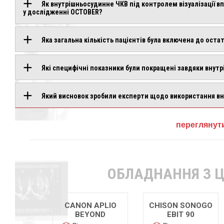
Як внутрішньосудинне ЧКВ під контролем візуалізації в
у дослідженні OCTOBER?
Яка загальна кількість пацієнтів була включена до оста
Які специфічні показники були покращені завдяки внут
Який висновок зробили експерти щодо використання вну
переглянути
ОБЛАДНАННЯ З Ц
 APLIO
CHISON SONOGO
CHISON SONOGO
OND
EBIT 90
EBIT 80