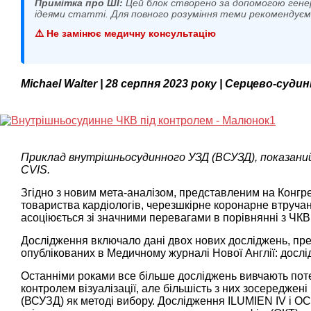
Примітка про ШІ:
Цей блок створено за допомогою гене
ідеями статті. Для повного розуміння теми рекомендує
⚠️ Не замінює медичну консультацію
Michael Walter | 28 серпня 2023 року | Серцево-суди
Приклад внутрішньосудинного УЗД (ВСУЗД), показаний я
CVIS.
Згідно з новим мета-аналізом, представленим на Конгре
товариства кардіологів, черезшкірне коронарне втручан
асоціюється зі значними перевагами в порівнянні з ЧКВ 
Дослідження включало дані двох нових досліджень, пр
опублікованих в Медичному журналі Нової Англії: дос
Останніми роками все більше досліджень вивчають пот
контролем візуалізації, але більшість з них зосередже
(ВСУЗД) як методі вибору. Дослідження ILUMIEN IV і O