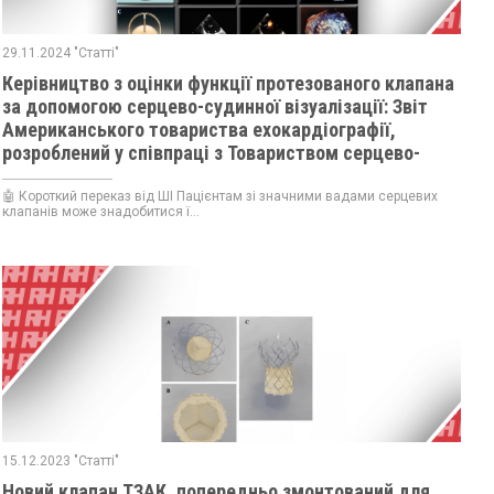
29.11.2024 "Статті"
Керівництво з оцінки функції протезованого клапана
за допомогою серцево-судинної візуалізації: Звіт
Американського товариства ехокардіографії,
розроблений у співпраці з Товариством серцево-
судинного магнітно резонансного дослідження та
Товариством серцево-судинної комп’ютерної
🤖 Короткий переказ від ШІ Пацієнтам зі значними вадами серцевих
клапанів може знадобитися ї...
томографії
15.12.2023 "Статті"
Новий клапан ТЗАК, попередньо змонтований для