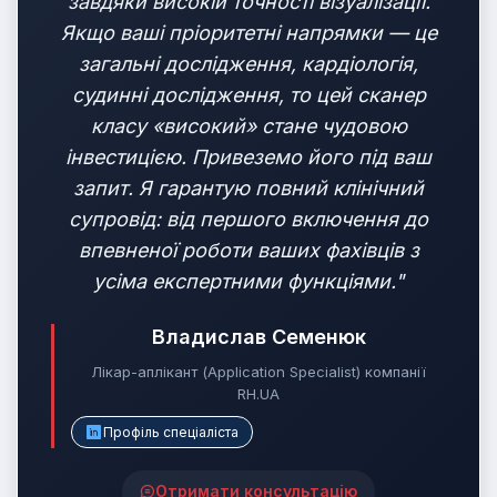
завдяки високій точності візуалізації.
Якщо ваші пріоритетні напрямки — це
загальні дослідження, кардіологія,
судинні дослідження, то цей сканер
класу «високий» стане чудовою
інвестицією. Привеземо його під ваш
запит. Я гарантую повний клінічний
супровід: від першого включення до
впевненої роботи ваших фахівців з
усіма експертними функціями."
Владислав Семенюк
Лікар-аплікант (Application Specialist) компанії
RH.UA
Профіль спеціаліста
Отримати консультацію