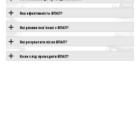
ТЕХНОЛОГІЄЮ
Яка ефективність ВПАП?
Які ризики пов’язані з ВПАП?
CANON APLIO
CHISON SONOGO
IO AIR
BEYOND
EBIT 90
влення
Під замовлення
Під замовлення
Які результати після ВПАП?
Коли слід проводити ВПАП?