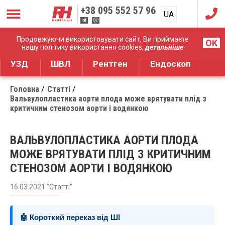
+38
095 552 57 96
UA
RU
Дистрибуція медичного обладнання
Продовжуючи використовувати сайт, Ви приймаєте
OK
нашу політику використання cookies,
детальніше
УЗД
ШВЛ
Рентген
Ендоскоп
Головна
Статті
Вальвулопластика аорти плода може врятувати плід з
критичним стенозом аорти і водянкою
ВАЛЬВУЛОПЛАСТИКА АОРТИ ПЛОДА
МОЖЕ ВРЯТУВАТИ ПЛІД З КРИТИЧНИМ
СТЕНОЗОМ АОРТИ І ВОДЯНКОЮ
16.03.2021 "Статті"
🤖 Короткий переказ від ШІ