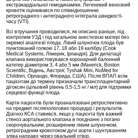
екстракардіальної гемодинаміки. Легеневий венозний
кровотік оцінювався по співвідношенню
ретроградного і антеградного інтеграла швидкості-
часу (VTI).
Всі втручання проводилися, як описано раніше, під
контролем УЗД і під загальною анестезією матері без
окремої аналгезії плода. Лівий шлуночок плода був
пунктований голкою 17, 18 або 19 калібру (Cook
Medical Systems, Лімерик, Ірландія). Для дилатації
клапана використовувався коронарний балонний
катетер діаметром 3, 4 або 5 мм (Maverick, Boston
Scientific, Відень, Австрія; Tyshak Mini, NuMed for
Children, Орландо, Флорида, США). Після ВПАП всім
пацієнтам до терміну призначали трансплацентарний
дігоксин (цільовий рівень 0,5-1,5 нг / мл) для підтримки
серцевої функції плода.
Карти пацієнтів були проаналізовані ретроспективно
на предмет післяпологових процедур і результатів.
Діагноз КСА ставився, якщо у пацієнта був важкий
стеноз аортального клапана в поєднанні з погано
скорочувальним, розширеним лівим шлуночком,
ретроградним кровотоком дуги аорти і шунтуванням
зліва направо через овальний отвір.