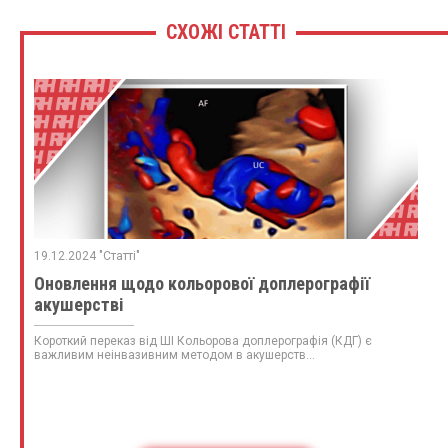
СХОЖІ СТАТТІ
19.12.2024 "Статті"
Оновлення щодо кольорової доплерографії
акушерстві
Короткий переказ від ШІ Кольорова доплерографія (КДГ) є
важливим неінвазивним методом в акушерств...