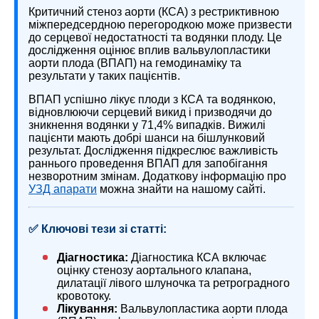
Критичний стеноз аорти (КСА) з рестриктивною
міжпередсердною перегородкою може призвести
до серцевої недостатності та водянки плоду. Це
дослідження оцінює вплив вальвулопластики
аорти плода (ВПАП) на гемодинаміку та
результати у таких пацієнтів.
ВПАП успішно лікує плоди з КСА та водянкою,
відновлюючи серцевий викид і призводячи до
зникнення водянки у 71,4% випадків. Вижилі
пацієнти мають добрі шанси на бішлунковий
результат. Дослідження підкреслює важливість
раннього проведення ВПАП для запобігання
незворотним змінам. Додаткову інформацію про
УЗД апарати
можна знайти на нашому сайті.
✅ Ключові тези зі статті:
Діагностика:
Діагностика КСА включає
оцінку стенозу аортального клапана,
дилатації лівого шлуночка та ретроградного
кровотоку.
Лікування:
Вальвулопластика аорти плода