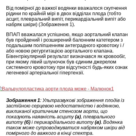
Від помірної до важкої водянки вважалося скупчення
рідини по крайній мірі в двох відділах плода (тобто
асцит, плевральний випіт, перикардіальний випіт або
набряк шкіри) (Зображення 1).
ВПАП вважалася успішною, якщо аортальний клапан
був пройдений і розширений балонним катетером з
подальшим поліпшенням антеградного кровотоку і /
або новою регургитацією аортального клапана.
Бівентрікулярний результат визначався як кровообіг,
при якому лівий шлуночок був єдиним джерелом
системного кровотоку при відсутності будь-яких ознак
легеневої артеріальної гіпертензії.
Зображення 1
: Ультразвукові зображення плодів із
застійною серцевою недостатністю і водянкою,
викликаної критичним стенозом аорти, що
показують наявність асциту
(а)
, плеврального
випоту
(б)
і перикардіального випоту
(в)
. Водянка
також може супроводжуватися набряком шкіри від
помірного до важкого в кінці спектра.