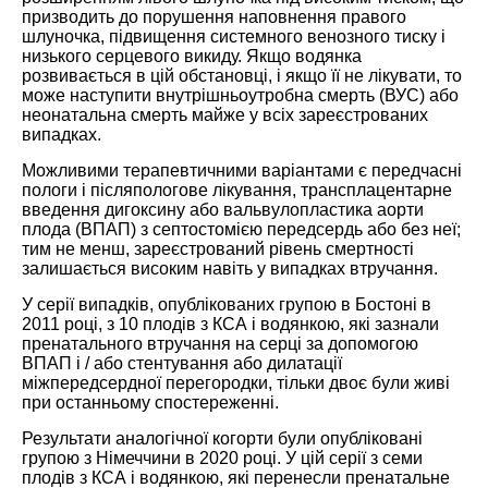
призводить до порушення наповнення правого
шлуночка, підвищення системного венозного тиску і
низького серцевого викиду. Якщо водянка
розвивається в цій обстановці, і якщо її не лікувати, то
може наступити внутрішньоутробна смерть (ВУС) або
неонатальна смерть майже у всіх зареєстрованих
випадках.
Можливими терапевтичними варіантами є передчасні
пологи і післяпологове лікування, трансплацентарне
введення дигоксину або вальвулопластика аорти
плода (ВПАП) з септостомією передсердь або без неї;
тим не менш, зареєстрований рівень смертності
залишається високим навіть у випадках втручання.
У серії випадків, опублікованих групою в Бостоні в
2011 році, з 10 плодів з КСА і водянкою, які зазнали
пренатального втручання на серці за допомогою
ВПАП і / або стентування або дилатації
міжпередсердної перегородки, тільки двоє були живі
при останньому спостереженні.
Результати аналогічної когорти були опубліковані
групою з Німеччини в 2020 році. У цій серії з семи
плодів з КСА і водянкою, які перенесли пренатальне