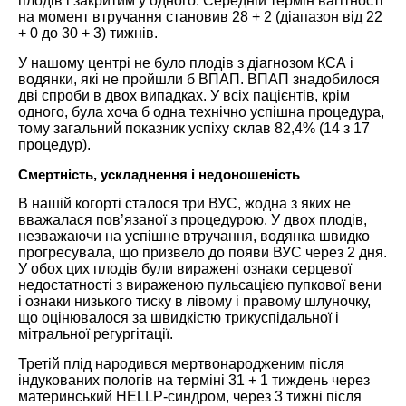
плодів і закритим у одного. Середній термін вагітності
на момент втручання становив 28 + 2 (діапазон від 22
+ 0 до 30 + 3) тижнів.
У нашому центрі не було плодів з діагнозом КСА і
водянки, які не пройшли б ВПАП. ВПАП знадобилося
дві спроби в двох випадках. У всіх пацієнтів, крім
одного, була хоча б одна технічно успішна процедура,
тому загальний показник успіху склав 82,4% (14 з 17
процедур).
Смертність, ускладнення і недоношеність
В нашій когорті сталося три ВУС, жодна з яких не
вважалася пов’язаної з процедурою. У двох плодів,
незважаючи на успішне втручання, водянка швидко
прогресувала, що призвело до появи ВУС через 2 дня.
У обох цих плодів були виражені ознаки серцевої
недостатності з вираженою пульсацією пупкової вени
і ознаки низького тиску в лівому і правому шлуночку,
що оцінювалося за швидкістю трикуспідальної і
мітральної регургітації.
Третій плід народився мертвонародженим після
індукованих пологів на терміні 31 + 1 тиждень через
материнський HELLP-синдром, через 3 тижні після