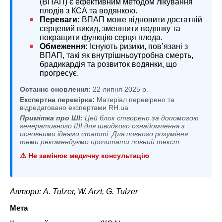
(ВПАП) є ефективним методом лікування
плодів з КСА та водянкою.
Переваги:
ВПАП може відновити достатній
серцевий викид, зменшити водянку та
покращити функцію серця плода.
Обмеження:
Існують ризики, пов’язані з
ВПАП, такі як внутрішньоутробна смерть,
брадикардія та розвиток водянки, що
прогресує.
Останнє оновлення:
22 липня 2025 р.
Експертна перевірка:
Матеріал перевірено та
відредаговано експертами RH.ua
Примітка про ШІ:
Цей блок створено за допомогою
генеративного ШІ для швидкого ознайомлення з
основними ідеями статті. Для повного розуміння
теми рекомендуємо прочитати повний текст.
⚠️ Не замінює медичну консультацію
Автори: A. Tulzer, W. Arzt, G. Tulzer
Мета