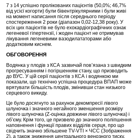
7 з 14 успішно пролікованих пацієнтів (50,0%; 46,7%
від усієї когорти) були бівентрікулярними і були живі
на момент написання після середнього періоду
спостереження 2 роки (діапазон 0,02-12,38 року). У
всіх цих пацієнтів не було ехокардіографічних ознак
легеневої гіпертензії, і жоден пацієнт не отримував
лікування легеневими вазодилататорами або
додатковим киснем.
ОБГОВОРЕННЯ
Водянка у плодів з КСА зазвичай пов’язана з швидким
прогресуванням і погіршенням стану, що призводить
до ВУС. У цій серії пацієнтів з КСА і водянкою ми
показали, що технічно успішна процедура ВПАП може
врятувати більшість плодів, змінивши стан низького
серцевого викиду.
Це було досягнуто за рахунок декомпресії лівого
шлуночка і значного негайного зменшення розміру
лівого шлуночка (Z-оцінка довжини лівого шлуночка) і
об’єму. Крім того, це призвело до значного поліпшення
наповнення і функції правих відділів серця, про що
свідчить значно збільшене TV-VTI × ЧСС (Зображення
2), а також зниження центрального венозного тиску,