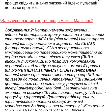
про що свідчить значно знижений індекс пульсації
венозної протоки.
Зображення 2
: Чотирикамерні зображення і
відповідні доплерівські криві у пацієнта з критичним
стенозом аорти (КСА) до (ліва панель) і після (права
панель) вальвулопластики аорти плода (ВПАП)
(центральна панель). КСА з рестриктивною
міжпередсердною перегородкою може привести до
серйозного збільшення лівого шлуночка (ЛШ) з
високим тиском ЛШ, що погіршує комбінований
серцевий викид плоду за рахунок компресії правого
шлуночка (ПШ) (ліва панель). ВПАП (центральна
панель) може ефективно зменшити розмір ЛШ, що
призведе до поліпшення наповнення ПШ і зниження
центрального венозного тиску, рятуючи плід від
внутрішньоутробної загибелі. Зверніть увагу на
зменшення розміру ЛШ і збільшення розміру ПШ після
процедури (праворуч). Доплерографія припливу
тристулкового клапана показує зміну від
монофазного до двофазного паттерну і збільшення
VTI × HR з 917 см / с до 1093 см / с. Зірочка