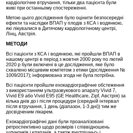
кардіологічне втручання, тільки два пацієнта були
живі при останньому спостереженні.
Метою цього дослідження було оцінити безпосередні
ефекти та наслідки ВПАП у плодів з КСА і водянкою,
які лікувалися в Дитячому кардіологічному центрі,
Лінц, Австрія.
МЕТОДИ
Всі пацієнти з КСА і водянкою, які пройшли ВПАП в
нашому центрі в період з жовтня 2000 року по лютий
2020 р були включені в це дослідження, яке було
схвалено місцевим комітетом з етики (дослідження №
1009/2017); інформована згода не була потрібна.
Всі пацієнти пройшли ехокардіографічне обстеження
з використанням ультразвукового апарату Vivid 7,
Vivid E9 або Vivid E95 (GE Healthcare, Zipf, Австрія) за
кілька днів до і після процедури (середній інтервал
після втручання, 1 день (діапазон, 1-3 дні)) тим же
досвідченим лікарем.
Ехокардіографічні дані були проаналізовані
ретроспективно щодо розмірів і співвідношень
шлуночків і клапанів, а також внутрішньо- і