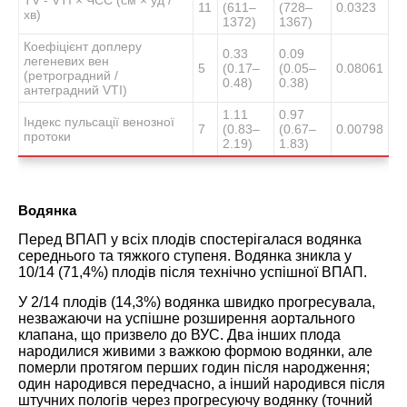
11
(611–
(728–
0.0323
хв)
1372)
1367)
Коефіцієнт доплеру
0.33
0.09
легеневих вен
5
(0.17–
(0.05–
0.08061
(ретроградний /
0.48)
0.38)
антеградний VTI)
1.11
0.97
Індекс пульсації венозної
7
(0.83–
(0.67–
0.00798
протоки
2.19)
1.83)
Водянка
Перед ВПАП у всіх плодів спостерігалася водянка
середнього та тяжкого ступеня. Водянка зникла у
10/14 (71,4%) плодів після технічно успішної ВПАП.
У 2/14 плодів (14,3%) водянка швидко прогресувала,
незважаючи на успішне розширення аортального
клапана, що призвело до ВУС. Два інших плода
народилися живими з важкою формою водянки, але
померли протягом перших годин після народження;
один народився передчасно, а інший народився після
штучних пологів через прогресуючу водянку (точний