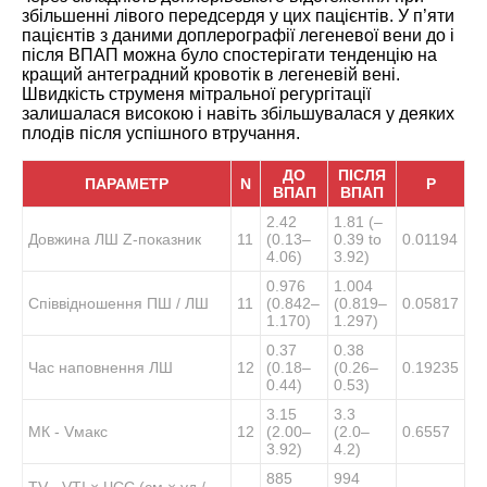
збільшенні лівого передсердя у цих пацієнтів. У п’яти
пацієнтів з даними доплерографії легеневої вени до і
після ВПАП можна було спостерігати тенденцію на
кращий антеградний кровотік в легеневій вені.
Швидкість струменя мітральної регургітації
залишалася високою і навіть збільшувалася у деяких
плодів після успішного втручання.
ДО
ПІСЛЯ
ПАРАМЕТР
N
Р
ВПАП
ВПАП
2.42
1.81 (–
Довжина ЛШ Z-показник
11
(0.13–
0.39 to
0.01194
4.06)
3.92)
0.976
1.004
Співвідношення ПШ / ЛШ
11
(0.842–
(0.819–
0.05817
1.170)
1.297)
0.37
0.38
Час наповнення ЛШ
12
(0.18–
(0.26–
0.19235
0.44)
0.53)
3.15
3.3
МК ‐ Vмакс
12
(2.00–
(2.0–
0.6557
3.92)
4.2)
885
994
TV ‐ VTI × ЧСС (см × уд /