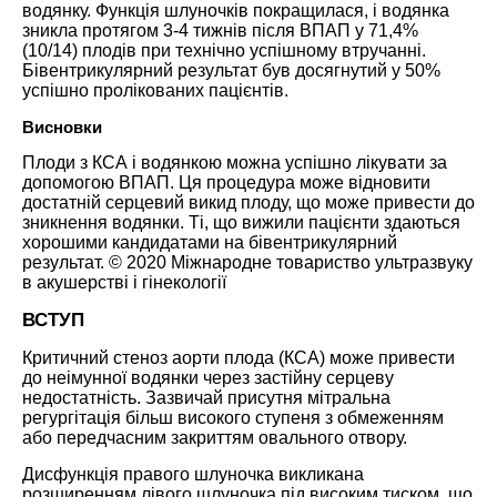
водянку. Функція шлуночків покращилася, і водянка
зникла протягом 3-4 тижнів після ВПАП у 71,4%
(10/14) плодів при технічно успішному втручанні.
Бівентрикулярний результат був досягнутий у 50%
успішно пролікованих пацієнтів.
Висновки
Плоди з КСА і водянкою можна успішно лікувати за
допомогою ВПАП. Ця процедура може відновити
достатній серцевий викид плоду, що може привести до
зникнення водянки. Ті, що вижили пацієнти здаються
хорошими кандидатами на бівентрикулярний
результат. © 2020 Міжнародне товариство ультразвуку
в акушерстві і гінекології
ВСТУП
Критичний стеноз аорти плода (КСА) може привести
до неімунної водянки через застійну серцеву
недостатність. Зазвичай присутня мітральна
регургітація більш високого ступеня з обмеженням
або передчасним закриттям овального отвору.
Дисфункція правого шлуночка викликана
розширенням лівого шлуночка під високим тиском, що