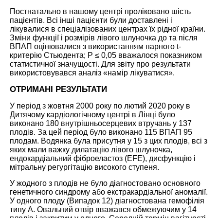
Постнатально в нашому центрі проліковано шість
пацієнтів. Всі інші пацієнти були доставлені і
лікувалися в спеціалізованих центрах їх рідної країни.
Зміни функції і розмірів лівого шлуночка до та після
ВПАП оцінювалися з використанням парного t-
критерію Стьюдента; P ≤ 0,05 вважалося показником
статистичної значущості. Для звіту про результати
використовувався аналіз «намір лікуватися».
ОТРИМАНІ РЕЗУЛЬТАТИ
У період з жовтня 2000 року по лютий 2020 року в
Дитячому кардіологічному центрі в Лінці було
виконано 180 внутрішньосерцевих втручань у 137
плодів. За цей період було виконано 115 ВПАП 95
плодам. Водянка була присутня у 15 з цих плодів, всі з
яких мали важку дилатацію лівого шлуночка,
ендокардіальний фіброеластоз (EFE), дисфункцію і
мітральну регургітацію високого ступеня.
У жодного з плодів не було діагностовано основного
генетичного синдрому або екстракардіальної аномалії.
У одного плоду (Випадок 12) діагностована гемофілія
типу А. Овальний отвір вважався обмежуючим у 14