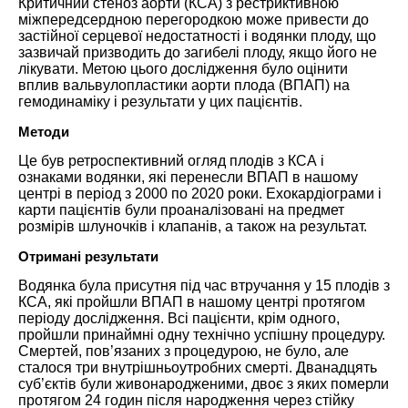
Критичний стеноз аорти (КСА) з рестриктивною
міжпередсердною перегородкою може привести до
застійної серцевої недостатності і водянки плоду, що
зазвичай призводить до загибелі плоду, якщо його не
лікувати. Метою цього дослідження було оцінити
вплив вальвулопластики аорти плода (ВПАП) на
гемодинаміку і результати у цих пацієнтів.
Методи
Це був ретроспективний огляд плодів з КСА і
ознаками водянки, які перенесли ВПАП в нашому
центрі в період з 2000 по 2020 роки. Ехокардіограми і
карти пацієнтів були проаналізовані на предмет
розмірів шлуночків і клапанів, а також на результат.
Отримані результати
Водянка була присутня під час втручання у 15 плодів з
КСА, які пройшли ВПАП в нашому центрі протягом
періоду дослідження. Всі пацієнти, крім одного,
пройшли принаймні одну технічно успішну процедуру.
Смертей, пов’язаних з процедурою, не було, але
сталося три внутрішньоутробних смерті. Дванадцять
суб’єктів були живонародженими, двоє з яких померли
протягом 24 годин після народження через стійку