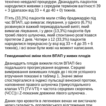
технічно невдалої процедури. Дванадцять пацієнток
народилися живими з середнім терміном вагітності 39
+ 3 (діапазон від 33 + 4 до 40 + 0) тижнів.
П’ять (33,3%) пацієнтів мали стійку брадикардію під
час ВПАП, що вимагає лікування, у одного (6,7%)
розвинувся важкий перикардіальний випіт, який
вимагав лікування, і у двох (13,3%) пацієнтів був
тромб лівого шлуночка, який спонтанно розв’язався
протягом 2 днів. Чотири з 12 (33,3%) пацієнтів
народилися передчасно (у віці від 33 + 4 до 35 + 6
тижнів), і всі вони були живі на момент написання.
Гемодинамічні зміни після ВПАП у живих плодів
Дванадцять плодів вижили після ВПАП без
подальшого прогресування водянки. Серцеві
вимірювання виживших плодів до і після успішного
втручання показані в таблиці 1. Значні зміни
спостерігалися в індексі пульсації венозної протоки,
наповненні правого шлуночка (трикуспідального
клапан VTI (TV-VTI) × частота серцевих скорочень
(ЧСС)) і Z-показник довжини лівого шлуночка .
Даних про кровотік в легеневих венах не вистачало
через складність доплерівського відстеження при