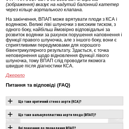
(зображення) вказує на надутий балонний катетер
через кільце аортального клапана.
На закінчення, ВПАП може врятувати плоди з КСА і
водянкою. Великі ліві шлуночки з високим тиском, з
одного боку, найбільш ймовірно відповідальні за
розвиток водянки за рахунок порушення наповнення і
функції правого шлуночка, але з іншого боку, вони є
сприятливими передумовами для хорошого
бівентрикулярного результату. Здається, є точка
неповернення щодо відновлення функції лівого
шлуночка, тому ВПАП слід проводити якомога
швидше після діагностики КСА.
Джерело
Питання та відповіді (FAQ)
Що таке критичний стеноз аорти (КСА)?
ОБЛАДНАННЯ З
Що таке вальвулопластика аорти плода (ВПАП)?
ЦІЄЮ
Які показання до проведення ВПАП?