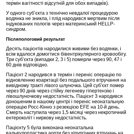
термін вагітності відсутній для обох випадків).
У одного суб’єкта з технічно невдалої процедурою
водянка не зникла, і плід народився мертвим після
індукованих пологів через материнський HELLP-
синдром.
Післяпологовий результат
Десять пацієнтів народилися живими без водянки, і
всім вдалося домогтися бівентрікулярного кровообігу.
Три суб’єкта (випадки 2, 3 і 5) померли через 90, 47 і
60 днів відповідно.
Пацієнт 2 народився в термін і переніс операцію по
відновленню коарктації без подальшого втручання на
вивідному тракті лівого шлуночка. Цей суб’єкт помер
через 90 днів через стійку легеневу гіпертензію і
лівошлуночкову недостатність. Пацієнт 3 народився
доношеним в нашому центрі і переніс неонатальную
операцію Росс-Кінно з резекцією EFE на 10-й день.
Смерть наступила через 1,5 місяці через некротичний
ентероколіт і ниркову недостатність.
Пацієнту 5 була виконана неонатальна
вальвулопластика аорти без хірургічних втручань на