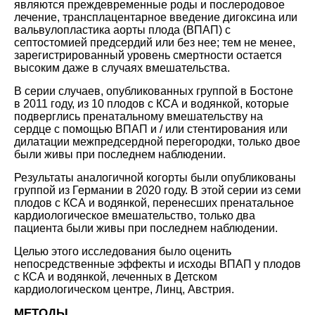
являются преждевременные роды и послеродовое
лечение, трансплацентарное введение дигоксина или
вальвулопластика аорты плода (ВПАП) с
септостомией предсердий или без нее; тем не менее,
зарегистрированный уровень смертности остается
высоким даже в случаях вмешательства.
В серии случаев, опубликованных группой в Бостоне
в 2011 году, из 10 плодов с КСА и водянкой, которые
подверглись пренатальному вмешательству на
сердце с помощью ВПАП и / или стентирования или
дилатации межпредсердной перегородки, только двое
были живы при последнем наблюдении.
Результаты аналогичной когорты были опубликованы
группой из Германии в 2020 году. В этой серии из семи
плодов с КСА и водянкой, перенесших пренатальное
кардиологическое вмешательство, только два
пациента были живы при последнем наблюдении.
Целью этого исследования было оценить
непосредственные эффекты и исходы ВПАП у плодов
с КСА и водянкой, леченных в Детском
кардиологическом центре, Линц, Австрия.
МЕТОДЫ