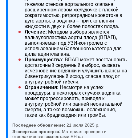
тяжелом стенозе аортального клапана,
расширенном левом желудочке с плохой
сократимостью, ретроградном кровотоке в
дуге аорты, а водянка – при скоплении
жидкости в двух и более полостях плода.
Лечение:
Методом выбора является
вальвулопластика аорты плода (ВПАП),
выполняемая под УЗИ-контролем с
использованием баллонного катетера для
дилатации клапана.
Преимущества:
ВПАП может восстановить
достаточный сердечный выброс, вызвать
исчезновение водянки и улучшить шансы на
бивентрикулярный исход, спасая плод от
внутриутробной гибели.
Ограничения:
Несмотря на успех
процедуры, в некоторых случаях водянка
может прогрессировать, приводя к
внутриутробной или ранней неонатальной
смерти, а также возможны осложнения,
такие как брадикардия или тромбы.
Последнее обновление:
21 июля 2025 р.
Экспертная проверка:
Материал проверен и
отредактирован экспертами RH.ua