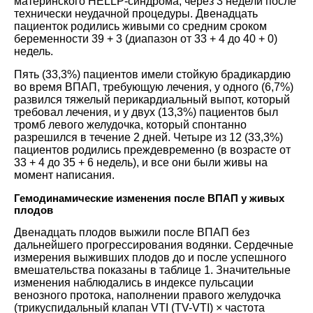
материнского HELLP-синдрома, через 3 недели после
технически неудачной процедуры. Двенадцать
пациенток родились живыми со средним сроком
беременности 39 + 3 (диапазон от 33 + 4 до 40 + 0)
недель.
Пять (33,3%) пациентов имели стойкую брадикардию
во время ВПАП, требующую лечения, у одного (6,7%)
развился тяжелый перикардиальный выпот, который
требовал лечения, и у двух (13,3%) пациентов был
тромб левого желудочка, который спонтанно
разрешился в течение 2 дней. Четыре из 12 (33,3%)
пациентов родились преждевременно (в возрасте от
33 + 4 до 35 + 6 недель), и все они были живы на
момент написания.
Гемодинамические изменения после ВПАП у живых
плодов
Двенадцать плодов выжили после ВПАП без
дальнейшего прогрессирования водянки. Сердечные
измерения выживших плодов до и после успешного
вмешательства показаны в таблице 1. Значительные
изменения наблюдались в индексе пульсации
венозного протока, наполнении правого желудочка
(трикуспидальный клапан VTI (TV-VTI) × частота