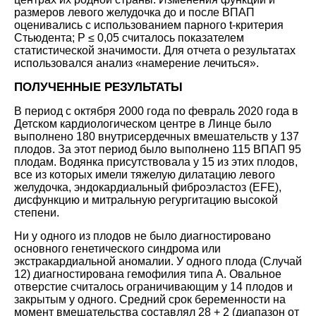
размеров левого желудочка до и после ВПАП
оценивались с использованием парного t-критерия
Стьюдента; P ≤ 0,05 считалось показателем
статистической значимости. Для отчета о результатах
использовался анализ «намерение лечиться».
ПОЛУЧЕННЫЕ РЕЗУЛЬТАТЫ
В период с октября 2000 года по февраль 2020 года в
Детском кардиологическом центре в Линце было
выполнено 180 внутрисердечных вмешательств у 137
плодов. За этот период было выполнено 115 ВПАП 95
плодам. Водянка присутствовала у 15 из этих плодов,
все из которых имели тяжелую дилатацию левого
желудочка, эндокардиальный фиброэластоз (EFE),
дисфункцию и митральную регургитацию высокой
степени.
Ни у одного из плодов не было диагностировано
основного генетического синдрома или
экстракардиальной аномалии. У одного плода (Случай
12) диагностирована гемофилия типа А. Овальное
отверстие считалось ограничивающим у 14 плодов и
закрытым у одного. Средний срок беременности на
момент вмешательства составлял 28 + 2 (диапазон от