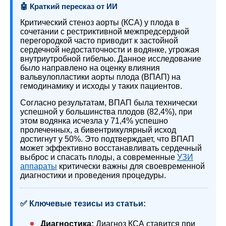
🤖 Краткий пересказ от ИИ
Критический стеноз аорты (КСА) у плода в
сочетании с рестриктивной межпредсердной
перегородкой часто приводит к застойной
сердечной недостаточности и водянке, угрожая
внутриутробной гибелью. Данное исследование
было направлено на оценку влияния
вальвулопластики аорты плода (ВПАП) на
гемодинамику и исходы у таких пациентов.
Согласно результатам, ВПАП была технически
успешной у большинства плодов (82,4%), при
этом водянка исчезла у 71,4% успешно
пролеченных, а бивентрикулярный исход
достигнут у 50%. Это подтверждает, что ВПАП
может эффективно восстанавливать сердечный
выброс и спасать плоды, а современные
УЗИ
аппараты
критически важны для своевременной
диагностики и проведения процедуры.
✅ Ключевые тезисы из статьи:
Диагностика:
Диагноз КСА ставится при