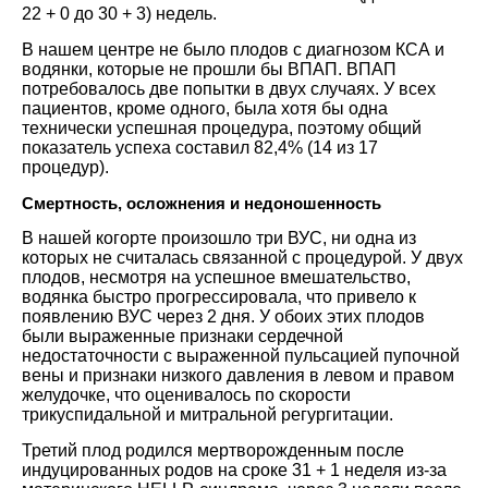
22 + 0 до 30 + 3) недель.
В нашем центре не было плодов с диагнозом КСА и
водянки, которые не прошли бы ВПАП. ВПАП
потребовалось две попытки в двух случаях. У всех
пациентов, кроме одного, была хотя бы одна
технически успешная процедура, поэтому общий
показатель успеха составил 82,4% (14 из 17
процедур).
Смертность, осложнения и недоношенность
В нашей когорте произошло три ВУС, ни одна из
которых не считалась связанной с процедурой. У двух
плодов, несмотря на успешное вмешательство,
водянка быстро прогрессировала, что привело к
появлению ВУС через 2 дня. У обоих этих плодов
были выраженные признаки сердечной
недостаточности с выраженной пульсацией пупочной
вены и признаки низкого давления в левом и правом
желудочке, что оценивалось по скорости
трикуспидальной и митральной регургитации.
Третий плод родился мертворожденным после
индуцированных родов на сроке 31 + 1 неделя из-за