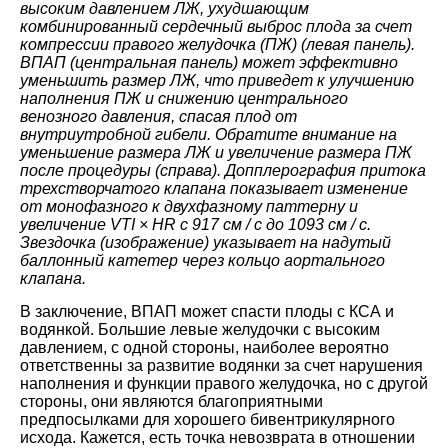
высоким давлением ЛЖ, ухудшающим
комбинированный сердечный выброс плода за счет
компрессии правого желудочка (ПЖ) (левая панель).
ВПАП (центральная панель) может эффективно
уменьшить размер ЛЖ, что приведет к улучшению
наполнения ПЖ и снижению центрального
венозного давления, спасая плод от
внутриутробной гибели. Обратите внимание на
уменьшение размера ЛЖ и увеличение размера ПЖ
после процедуры (справа). Допплерография притока
трехстворчатого клапана показывает изменение
от монофазного к двухфазному паттерну и
увеличение VTI × HR с 917 см / с до 1093 см / с.
Звездочка (изображение) указывает на надутый
баллонный катетер через кольцо аортального
клапана.
В заключение, ВПАП может спасти плоды с КСА и
водянкой. Большие левые желудочки с высоким
давлением, с одной стороны, наиболее вероятно
ответственны за развитие водянки за счет нарушения
наполнения и функции правого желудочка, но с другой
стороны, они являются благоприятными
предпосылками для хорошего бивентрикулярного
исхода. Кажется, есть точка невозврата в отношении