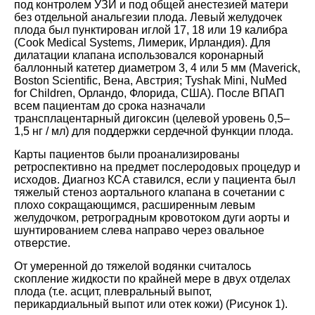
под контролем УЗИ и под общей анестезией матери
без отдельной анальгезии плода. Левый желудочек
плода был пунктирован иглой 17, 18 или 19 калибра
(Cook Medical Systems, Лимерик, Ирландия). Для
дилатации клапана использовался коронарный
баллонный катетер диаметром 3, 4 или 5 мм (Maverick,
Boston Scientific, Вена, Австрия; Tyshak Mini, NuMed
for Children, Орландо, Флорида, США). После ВПАП
всем пациентам до срока назначали
трансплацентарный дигоксин (целевой уровень 0,5–
1,5 нг / мл) для поддержки сердечной функции плода.
Карты пациентов были проанализированы
ретроспективно на предмет послеродовых процедур и
исходов. Диагноз КСА ставился, если у пациента был
тяжелый стеноз аортального клапана в сочетании с
плохо сокращающимся, расширенным левым
желудочком, ретроградным кровотоком дуги аорты и
шунтированием слева направо через овальное
отверстие.
От умеренной до тяжелой водянки считалось
скопление жидкости по крайней мере в двух отделах
плода (т.е. асцит, плевральный выпот,
перикардиальный выпот или отек кожи) (Рисунок 1).