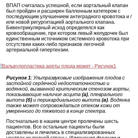
ВПАП считалась успешной, если аортальный клапан
был пройден и расширен баллонным катетером с
последующим улучшением антеградного кровотока и /
или новой регургитацией аортального клапана.
Бивентрикулярный исход определялся как
кровообращение, при котором левый желудочек был
единственным источником системного кровотока при
отсутствии каких-либо признаков легочной
артериальной гипертензии.
Рисунок 1
: Ультразвуковые изображения плодов с
застойной сердечной недостаточностью и
водянкой, вызванной критическим стенозом аорты,
показывающие наличие асцита
(а)
, плеврального
выпота
(б)
и перикардиального выпота
(в)
. Водянка
также может сопровождаться отеком кожи от
умеренного до тяжелого в конце спектра.
Постнатально в нашем центре пролечены шесть
пациентов. Все остальные пациенты были
доставлены и лечились в специализированных
центрах их родной страны. Изменения функции и