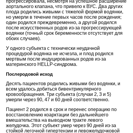
прогрессировала, несмотря на успешное расширение
аортального клапана, что привело к ВУС. Два других
плода родились живыми с тяжелой формой водянки,
но умерли в течение первых часов после рождения;
один родился преждевременно, а другой родился
после искусственных родов из-за прогрессирующей
водянки (точный срок беременности отсутствует для
обоих случаев).
У одного субъекта с технически неудачной
процедурой водянка не исчезла, и плод родился
мертвым после индуцированных родов из-за
материнского HELLP-синдрома.
Послеродовой исход
Десять пациентов родились живыми без водянки, и
всем удалось добиться бивентрикулярного
кровообращения. Три субъекта (случаи 2, 3 и 5)
умерли через 90, 47 и 60 дней соответственно.
Пациент 2 родился в срок и перенес операцию по
восстановлению коарктации без дальнейшего
вмешательства на выводном тракте левого
желудочка. Этот субъект умер через 90 дней из-за
стойкой легочной гипертензии и левожелудочковой