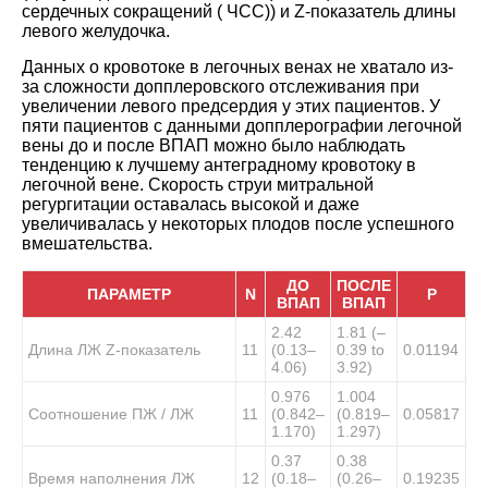
сердечных сокращений ( ЧСС)) и Z-показатель длины
левого желудочка.
Данных о кровотоке в легочных венах не хватало из-
за сложности допплеровского отслеживания при
увеличении левого предсердия у этих пациентов. У
пяти пациентов с данными допплерографии легочной
вены до и после ВПАП можно было наблюдать
тенденцию к лучшему антеградному кровотоку в
легочной вене. Скорость струи митральной
регургитации оставалась высокой и даже
увеличивалась у некоторых плодов после успешного
вмешательства.
ДО
ПОСЛЕ
ПАРАМЕТР
N
Р
ВПАП
ВПАП
2.42
1.81 (–
Длина ЛЖ Z-показатель
11
(0.13–
0.39 to
0.01194
4.06)
3.92)
0.976
1.004
Соотношение ПЖ / ЛЖ
11
(0.842–
(0.819–
0.05817
1.170)
1.297)
0.37
0.38
Время наполнения ЛЖ
12
(0.18–
(0.26–
0.19235