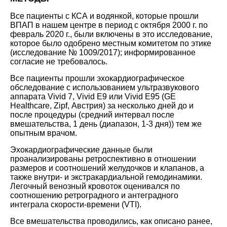
Все пациенты с КСА и водянкой, которые прошли
ВПАП в нашем центре в период с октября 2000 г. по
февраль 2020 г., были включены в это исследование,
которое было одобрено местным комитетом по этике
(исследование № 1009/2017); информированное
согласие не требовалось.
Все пациенты прошли эхокардиографическое
обследование с использованием ультразвукового
аппарата Vivid 7, Vivid E9 или Vivid E95 (GE
Healthcare, Zipf, Австрия) за несколько дней до и
после процедуры (средний интервал после
вмешательства, 1 день (диапазон, 1-3 дня)) тем же
опытным врачом.
Эхокардиографические данные были
проанализированы ретроспективно в отношении
размеров и соотношений желудочков и клапанов, а
также внутри- и экстракардиальной гемодинамики.
Легочный венозный кровоток оценивался по
соотношению ретроградного и антеградного
интеграла скорости-времени (VTI).
Все вмешательства проводились, как описано ранее,