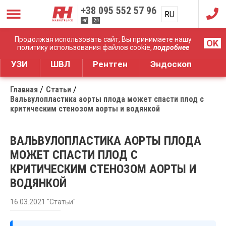
+38
095 552 57 96
RU
UA
Дистрибуция медицинского оборудования
Продолжая использовать сайт, Вы принимаете нашу
OK
политику использования файлов cookie,
подробнее
УЗИ
ШВЛ
Рентген
Эндоскоп
Главная
Статьи
Вальвулопластика аорты плода может спасти плод с
критическим стенозом аорты и водянкой
ВАЛЬВУЛОПЛАСТИКА АОРТЫ ПЛОДА
МОЖЕТ СПАСТИ ПЛОД С
КРИТИЧЕСКИМ СТЕНОЗОМ АОРТЫ И
ВОДЯНКОЙ
16.03.2021 "Статьи"