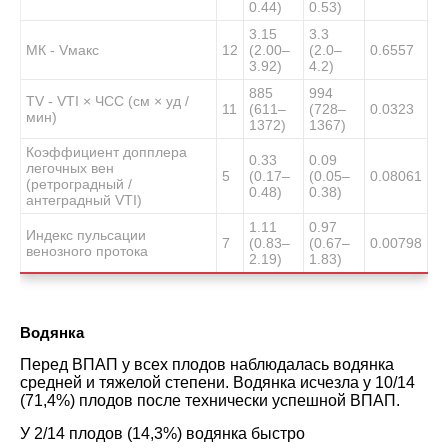
0.44)
0.53)
3.15
3.3
МК ‐ Vмакс
12
(2.00–
(2.0–
0.6557
3.92)
4.2)
885
994
TV ‐ VTI × ЧСС (см × уд /
11
(611–
(728–
0.0323
мин)
1372)
1367)
Коэффициент допплера
0.33
0.09
легочных вен
5
(0.17–
(0.05–
0.08061
(ретроградный /
0.48)
0.38)
антеградный VTI)
1.11
0.97
Индекс пульсации
7
(0.83–
(0.67–
0.00798
венозного протока
2.19)
1.83)
Водянка
Перед ВПАП у всех плодов наблюдалась водянка
средней и тяжелой степени. Водянка исчезла у 10/14
(71,4%) плодов после технически успешной ВПАП.
У 2/14 плодов (14,3%) водянка быстро