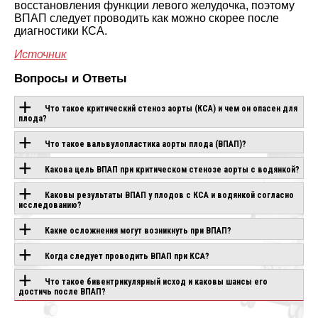
восстановления функции левого желудочка, поэтому
ВПАП следует проводить как можно скорее после
диагностики КСА.
Источник
Вопросы и Ответы
Что такое критический стеноз аорты (КСА) и чем он опасен для
плода?
Что такое вальвулопластика аорты плода (ВПАП)?
ОБОРУДОВАНИЕ С
Какова цель ВПАП при критическом стенозе аорты с водянкой?
ЭТОЙ
Каковы результаты ВПАП у плодов с КСА и водянкой согласно
ТЕХНОЛОГИЕЙ
исследованию?
Какие осложнения могут возникнуть при ВПАП?
CANON APLIO
CHISON SONOGO
Когда следует проводить ВПАП при КСА?
IO AIR
BEYOND
EBIT 90
аказ
Что такое бивентрикулярный исход и каковы шансы его
Под заказ
Под заказ
достичь после ВПАП?