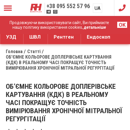
+38
095 552 57 96
UA
RU
Дистрибуція медичного обладнання
Продовжуючи використовувати сайт, Ви приймаєте
OK
нашу політику використання cookies,
детальніше
УЗД
ШВЛ
Рентген
Ендоскоп
Головна
Статті
ОБ’ЄМНЕ КОЛЬОРОВЕ ДОПЛЕРІВСЬКЕ КАРТУВАННЯ
(КДК) В РЕАЛЬНОМУ ЧАСІ ПОКРАЩУЄ ТОЧНІСТЬ
ВИМІРЮВАННЯ ХРОНІЧНОЇ МІТРАЛЬНОЇ РЕГУРГІТАЦІЇ
ОБ’ЄМНЕ КОЛЬОРОВЕ ДОПЛЕРІВСЬКЕ
КАРТУВАННЯ (КДК) В РЕАЛЬНОМУ
ЧАСІ ПОКРАЩУЄ ТОЧНІСТЬ
ВИМІРЮВАННЯ ХРОНІЧНОЇ МІТРАЛЬНОЇ
РЕГУРГІТАЦІЇ