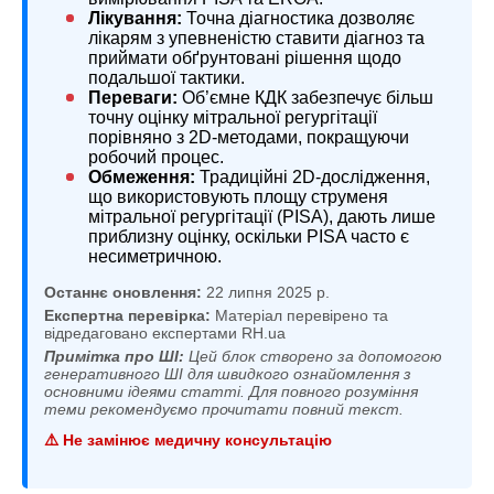
Лікування:
Точна діагностика дозволяє
лікарям з упевненістю ставити діагноз та
приймати обґрунтовані рішення щодо
подальшої тактики.
Переваги:
Об’ємне КДК забезпечує більш
точну оцінку мітральної регургітації
порівняно з 2D-методами, покращуючи
робочий процес.
Обмеження:
Традиційні 2D-дослідження,
що використовують площу струменя
мітральної регургітації (PISA), дають лише
приблизну оцінку, оскільки PISA часто є
несиметричною.
Останнє оновлення:
22 липня 2025 р.
Експертна перевірка:
Матеріал перевірено та
відредаговано експертами RH.ua
Примітка про ШІ:
Цей блок створено за допомогою
генеративного ШІ для швидкого ознайомлення з
основними ідеями статті. Для повного розуміння
теми рекомендуємо прочитати повний текст.
⚠️ Не замінює медичну консультацію