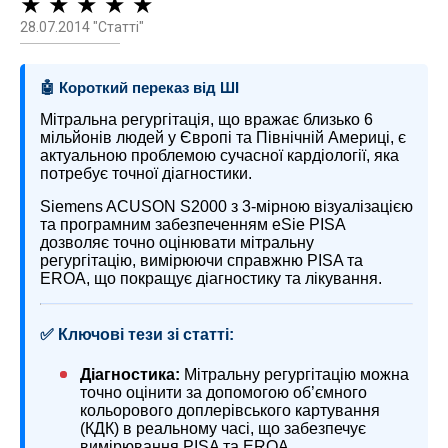
★ ★ ★ ★ ★
28.07.2014 "Статті"
🤖 Короткий переказ від ШІ
Мітральна регургітація, що вражає близько 6
мільйонів людей у Європі та Північній Америці, є
актуальною проблемою сучасної кардіології, яка
потребує точної діагностики.
Siemens ACUSON S2000 з 3-мірною візуалізацією
та програмним забезпеченням eSie PISA
дозволяє точно оцінювати мітральну
регургітацію, вимірюючи справжню PISA та
EROA, що покращує діагностику та лікування.
✅ Ключові тези зі статті:
Діагностика:
Мітральну регургітацію можна
точно оцінити за допомогою об’ємного
кольорового доплерівського картування
(КДК) в реальному часі, що забезпечує
вимірювання PISA та EROA.