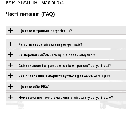
Часті питання (FAQ)
Що таке мітральна регургітація?
ОБЛАДНАННЯ З
Як оцінюється мітральна регургітація?
ЦІЄЮ
Які переваги об’ємного КДК в реальному часі?
ТЕХНОЛОГІЄЮ
Скільки людей страждають від мітральної регургітації?
Яке обладнання використовується для об’ємного КДК?
PLIO
CHISON SONOGO
CHISON SONOGO
Що таке eSie PISA?
ND
EBIT 90
EBIT 80
Чому важливо точно вимірювати мітральну регургітацію?
влення
Під замовлення
Під замовлення