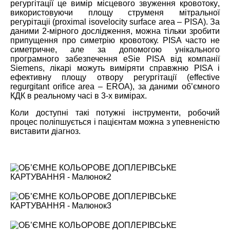
регургітації це вимір місцевого звуження кровотоку
,
використовуючи площу струменя мітральної
регурітаціі
(proximal isovelocity surface area – PISA).
За
даними 2-мірного дослідження, можна тільки зробити
припущення про симетр
і
ю кровотоку. PISA часто не
симетричне, але за допомогою унікального
програмного забезпечення eSie PISA від компанії
Siemens, лікарі можуть виміряти справжню PISA і
ефективну площу отвору регургітації (effective
regurgitant orifice area – EROA), за даними об’ємного
К
ДК в реальному часі в 3-х вимірах.
Коли доступні такі потужні інструменти, робочий
процес поліпшується і пацієнтам можна з упевненістю
виставити діагноз.