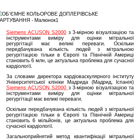
Siemens ACUSON S2000
з 3-мірною візуалізацією та
інструментами виміру для оцінки мітральної
регургітації має великі переваги. Оскільки
передбачувана кількість людей з мітральною
регургітацією тільки в Європі та Північній Америці
становить 6 млн, це актуальна проблема для сучасної
кардіології.
За словами директора кардіоваскулярного інституту
Університетської клініки Мадрида
(
Мадрид
,
Іспанія
)
Siemens ACUSON S2000
з
3-
мірною візуалізацією та
інструментами виміру для оцінки мітральної
регургітації має великі переваги
.
Оскільки передбачувана кількість людей з мітральної
регургітацією тільки в Європі та Північній Америці
становить
6
мільйонів
,
це актуальна проблема для
сучасної кардіології
.
Загальноприйнятий метод квантифікації мітральної