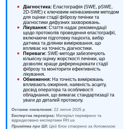
Діагностика:
Еластографія (SWE, pSWE,
2D-SWE) є ключовим неінвазивним методом
для оцінки стадії фіброзу печінки та
діагностики дифузних захворювань.
Лікування:
Стаття надає рекомендації
щодо протоколів проведення еластографії,
включаючи підготовку пацієнта, вибір
датчика та ділянки вимірювання, що
впливає на точність діагностики.
Переваги:
SWE-методи забезпечують
кількісну оцінку жорсткості печінки, що
дозволяє краще диференціювати стадії
фіброзу та моніторити ефективність
лікування.
Обмеження:
На точність вимірювань
впливають ожиріння, наявність асциту,
досвід оператора та особливості
обладнання, що вимагає стандартизації та
уваги до деталей протоколу.
Останнє оновлення:
22 липня 2025 р.
Експертна перевірка:
Матеріал перевірено та
відредаговано експертами RH.ua
Примітка про ШІ:
Цей блок створено за допомогою