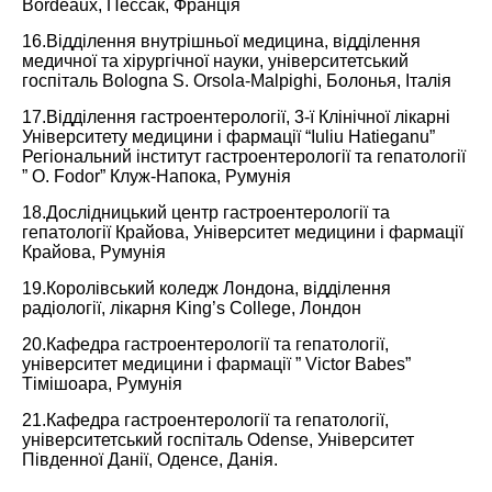
Bordeaux, Пессак, Франція
16.Відділення внутрішньої медицина, відділення
медичної та хірургічної науки, університетський
госпіталь Bologna S. Orsola-Malpighi, Болонья, Італія
17.Відділення гастроентерології, 3-ї Клінічної лікарні
Університету медицини і фармації “Iuliu Hatieganu”
Регіональний інститут гастроентерології та гепатології
” O. Fodor” Клуж-Напока, Румунія
18.Дослідницький центр гастроентерології та
гепатології Крайова, Університет медицини і фармації
Крайова, Румунія
19.Королівський коледж Лондона, відділення
радіології, лікарня King’s College, Лондон
20.Кафедра гастроентерології та гепатології,
університет медицини і фармації ” Victor Babes”
Тімішоара, Румунія
21.Кафедра гастроентерології та гепатології,
університетський госпіталь Odense, Університет
Південної Данії, Оденсе, Данія.