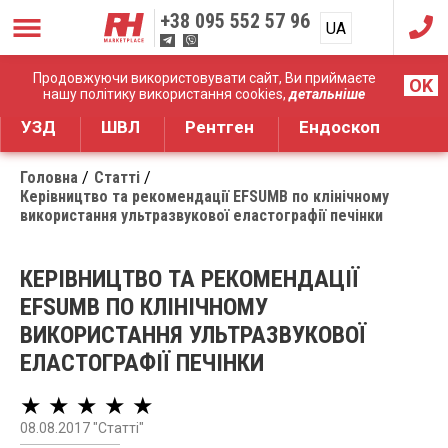
+38
095 552 57 96
UA
RU
Дистрибуція медичного обладнання
Продовжуючи використовувати сайт, Ви приймаєте
OK
нашу політику використання cookies,
детальніше
УЗД
ШВЛ
Рентген
Ендоскоп
Головна
Статті
Керівництво та рекомендації EFSUMB по клінічному
використання ультразвукової еластографії печінки
КЕРІВНИЦТВО ТА РЕКОМЕНДАЦІЇ
EFSUMB ПО КЛІНІЧНОМУ
ВИКОРИСТАННЯ УЛЬТРАЗВУКОВОЇ
ЕЛАСТОГРАФІЇ ПЕЧІНКИ
★ ★ ★ ★ ★
08.08.2017 "Статті"