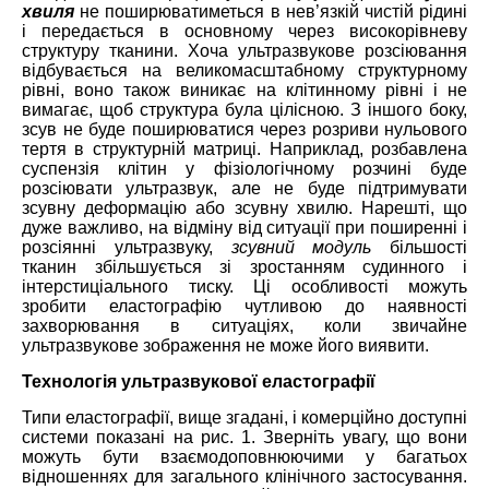
хвиля
не поширюватиметься в нев’язкій чистій рідині
і передається в основному через високорівневу
структуру тканини. Хоча ультразвукове розсіювання
відбувається на великомасштабному структурному
рівні, воно також виникає на клітинному рівні і не
вимагає, щоб структура була цілісною. З іншого боку,
зсув не буде поширюватися через розриви нульового
тертя в структурній матриці. Наприклад, розбавлена
суспензія клітин у фізіологічному розчині буде
розсіювати ультразвук, але не буде підтримувати
зсувну деформацію або зсувну хвилю. Нарешті, що
дуже важливо, на відміну від ситуації при поширенні і
розсіянні ультразвуку,
зсувний модуль
більшості
тканин збільшується зі зростанням судинного і
інтерстиціального тиску. Ці особливості можуть
зробити еластографію чутливою до наявності
захворювання в ситуаціях, коли звичайне
ультразвукове зображення не може його виявити.
Технологія ультразвукової еластографії
Типи еластографії, вище згадані, і комерційно доступні
системи показані на рис. 1. Зверніть увагу, що вони
можуть бути взаємодоповнюючими у багатьох
відношеннях для загального клінічного застосування.