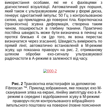
використання особами, які не є фахівцями з
діагностичної візуалізіції. Автоматичний рух поршня,
який також є ультразвуковим датчиком у формі диска,
генерує однотактний імпульс 50 Гц з контрольованою
силою, що прикладена до поверхні тіла. Короткочасна
(транзієнтна) зсувна деформація, створена таким
чином, поширюється в глибину тканини. Практично
постійна швидкість може бути визначена в печінці на
протязі близько 4 см (до того, як вона перестає
визначатися через згасання). Швидкість вимірюють по
прямій лінії, автоматично встановленій в M-режимі
зсуву, що показана праворуч на рис. 2, отриманому
шляхом обробки ехо-сигналу ультразвукової
радіочастоти в А-режимі в залежності від часу.
Рис. 2
Транзієнтна еластографія за допомогою
Fibroscan ™. Приклад зображення, яке показує ехо M-
сканування зліва на екрані, лінійну амплітуду ехо в A-
режимі в середині і відображення зсуву в M-режимі
праворуч після контрольованого вібраційного
імпульсного поштовху на поверхні (повне пояснення