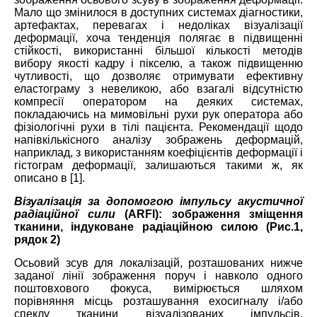
Мало що змінилося в доступних системах діагностики,
артефактах, перевагах і недоліках візуалізації
деформації, хоча тенденція полягає в підвищенні
стійкості, використанні більшої кількості методів
вибору якості кадру і пікселю, а також підвищенню
чутливості, що дозволяє отримувати ефективну
еластограму з невеликою, або взагалі відсутністю
компресії оператором на деяких системах,
покладаючись на мимовільні рухи рук оператора або
фізіологічні рухи в тілі пацієнта. Рекомендації щодо
напівкількісного аналізу зображень деформацій,
наприклад, з використанням коефіцієнтів деформації і
гістограм деформації, залишаються такими ж, як
описано в [1].
Візуалізація за допомогою
імпульсу акустичної
радіаційної сили
(ARFI): зображення зміщення
тканини, індуковане радіаційною силою (
Рис.1,
рядок 2)
Осьовий зсув для локалізацій, розташованих нижче
заданої лінії зображення поруч і навколо одного
поштовхового фокуса, вимірюється шляхом
порівняння місць розташування ехосигналу і/або
спеклу тканини візуалізованих імпульсів,