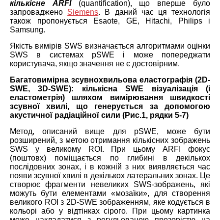
кількісне ARFI
(quantification), що вперше було
запроваджено
Siemens
. В даний час ця технологія
також пропонується Esaote, GE, Hitachi, Philips і
Samsung.
Якість вимірів SWS визначається алгоритмами оцінки
SWS в системах pSWE і може попереджати
користувача, якщо значення не є достовірним.
Багатовимірна зсувнохвильова еластографія (2D-
SWE, 3D-SWE): кількісна SWE візуалізація (і
еластометрія) шляхом вимірювання швидкості
зсувної хвилі, що генерується за допомогою
акустичної радіаційної сили (
Рис.1, рядки 5-7)
Метод, описаний вище для pSWE, може бути
розширений, з метою отримання кількісних зображень
SWS у великому ROI. При цьому ARFI фокус
(поштовх) поміщається по глибині в декількох
послідовних зонах, і в кожній з них виявляється час
появи зсувної хвилі в декількох латеральних зонах. Це
створює фрагменти невеликих SWS-зображень, які
можуть бути елементами «мозаїки», для створення
великого ROI з 2D-SWE зображенням, яке кодується в
кольорі або у відтінках сірого. При цьому картинка
може накладатися з регульованою прозорістю на