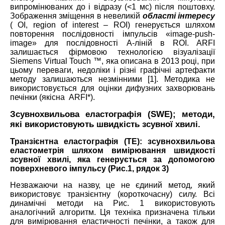
випромінюваних до і відразу (<1 мс) після поштовху.
Зображення зміщення в невеликій
області інтересу
( ОІ, region of interest – ROI) генерується шляхом
повторення послідовності імпульсів «image-push-
image» для послідовності A-ліній в ROI. ARFI
залишається фірмовою технологією візуалізації
Siemens Virtual Touch ™, яка описана в 2013 році, при
цьому переваги, недоліки і різні графічні артефакти
методу залишаються незмінними [1]. Методика не
використовується для оцінки дифузних захворювань
печінки (якісна ARFI*).
Зсувнохвильова еластографія (SWE); методи,
які використовують швидкість зсувної хвилі.
Транзієнтна еластографія (ТЕ): зсувнохвильова
еластометрія шляхом вимірювання швидкості
зсувної хвилі, яка генерується за допомогою
поверхневого імпульсу (
Рис.1, рядок 3)
Незважаючи на назву, це не єдиний метод, який
використовує транзієнтну (короткочасну) силу. Всі
динамічні методи на Рис. 1 використовують
аналогічний алгоритм. Ця техніка призначена тільки
для вимірювання еластичності печінки, а також для