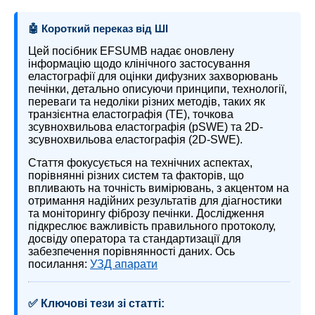
🤖 Короткий переказ від ШІ
Цей посібник EFSUMB надає оновлену
інформацію щодо клінічного застосування
еластографії для оцінки дифузних захворювань
печінки, детально описуючи принципи, технології,
переваги та недоліки різних методів, таких як
транзієнтна еластографія (TE), точкова
зсувнохвильова еластографія (pSWE) та 2D-
зсувнохвильова еластографія (2D-SWE).
Стаття фокусується на технічних аспектах,
порівнянні різних систем та факторів, що
впливають на точність вимірювань, з акцентом на
отримання надійних результатів для діагностики
та моніторингу фіброзу печінки. Дослідження
підкреслює важливість правильного протоколу,
досвіду оператора та стандартизації для
забезпечення порівнянності даних. Ось
посилання:
УЗД апарати
✅ Ключові тези зі статті: