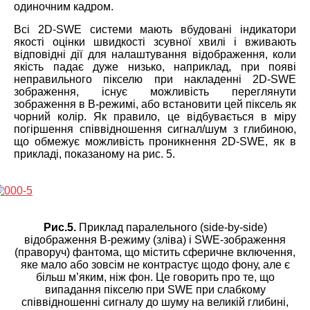
одиночним кадром.
Всі 2D-SWE системи мають вбудовані індикатори
якості оцінки швидкості зсувної хвилі і вживають
відповідні дії для налаштування відображення, коли
якість падає дуже низько, наприклад, при появі
неправильного пікселю при накладенні 2D-SWE
зображення, існує можливість переглянути
зображення в B-режимі, або встановити цей піксель як
чорний колір. Як правило, це відбувається в міру
погіршення співвідношення сигнал/шум з глибиною,
що обмежує можливість проникнення 2D-SWE, як в
прикладі, показаному на рис. 5.
Рис.5.
Приклад паралельного (side-by-side)
відображення B-режиму (зліва) і SWE-зображення
(праворуч) фантома, що містить сферичне включення,
яке мало або зовсім не контрастує щодо фону, але є
більш м’яким, ніж фон. Це говорить про те, що
випадання пікселю при SWE при слабкому
співвідношенні сигналу до шуму на великій глибині,