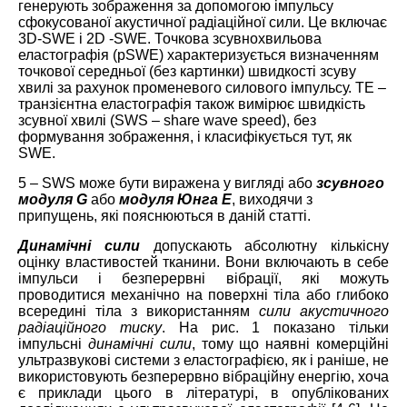
генерують зображення за допомогою імпульсу
сфокусованої акустичної радіаційної сили. Це включає
3D-SWE і 2D -SWE. Точкова зсувнохвильова
еластографія (pSWE) характеризується визначенням
точкової середньої (без картинки) швидкості зсуву
хвилі за рахунок променевого силового імпульсу. ТЕ –
транзієнтна еластографія також вимірює швидкість
зсувної хвилі (SWS – share wave speed), без
формування зображення, і класифікується тут, як
SWE.
5 – SWS може бути виражена у вигляді або
зсувного
модуля
G
або
модуля Юнга
E
, виходячи з
припущень, які пояснюються в даній статті.
Динамічні сили
допускають абсолютну кількісну
оцінку властивостей тканини. Вони включають в себе
імпульси і безперервні вібрації, які можуть
проводитися механічно на поверхні тіла або глибоко
всередині тіла з використанням
сили акустичного
радіаційного тиску
. На рис. 1 показано тільки
імпульсні
динамічні сили
, тому що наявні комерційні
ультразвукові системи з еластографією, як і раніше, не
використовують безперервно вібраційну енергію, хоча
є приклади цього в літературі, в опублікованих