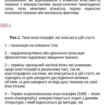
зображення, які відображали б кількісно властивість
тканини з використанням квазістатичної прикладеної
сили, хоча можлива кількісна оцінка відносно
еталонної тканини або матеріалу фантому.
Рис.1.
Типи еластографії, які описані в цій статті:
1 – пальпація на поверхні тіла.
2 – кардіоваскулярна або дихальна пульсація
(фізіологічно індуковані зміщення тканин).
3 – терміну «реальний час/real time» ми уникаємо,
щодо еластографії в реальному часі, так як
еластографічні системи, які описуються в цій статті, не
підходять ні для швидкого дослідження великих
об’ємів, ні для швидкого огляду руху тканини на серії
еластограм.
4 – Термін зсувнохвильова еластографія (SWE – share
wave elastogrsphy) використовується згідно з даними
літератури, і який відноситься до методів, які