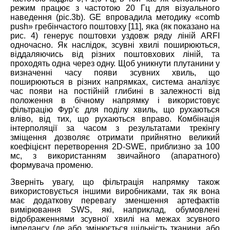
режим працює з частотою 20 Гц для візуального
наведення (ріс.3b). GE впровадила методику «comb
push» гребінчастого поштовху [11], яка (як показано на
рис. 4) генерує поштовхи уздовж ряду ліній ARFI
одночасно. Як наслідок, зсувні хвилі поширюються,
віддаляючись від різних поштовхових ліній, та
проходять одна через одну. Щоб уникнути плутанини у
визначенні часу появи зсувних хвиль, що
поширюються в різних напрямках, система аналізує
час появи на постійній глибині в залежності від
положення в бічному напрямку і використовує
фільтрацію Фур’є для поділу хвиль, що рухаються
вліво, від тих, що рухаються вправо. Комбінація
інтерполяції за часом з результатами трекінгу
зміщення дозволяє отримати прийнятно великий
коефіцієнт перетворення 2D-SWE, приблизно за 100
мс, з використанням звичайного (апаратного)
формувача променю.
Зверніть увагу, що фільтрація напрямку також
використовується іншими виробниками, так як вона
має додаткову перевагу зменшення артефактів
вимірювання SWS, які, наприклад, обумовлені
відображеннями зсувної хвилі на межах зсувного
імпедансу (де або змінюється щільність тканини, або