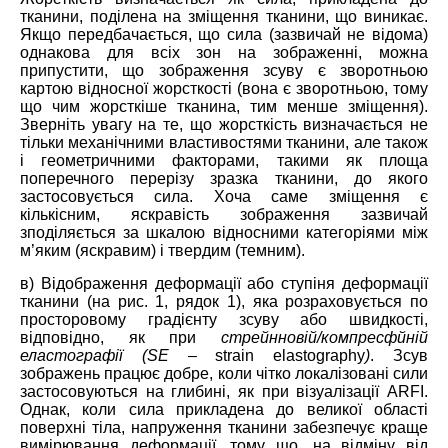
тканини, поділена на зміщення тканини, що виникає.
Якщо передбачається, що сила (зазвичай не відома)
однакова для всіх зон на зображенні, можна
припустити, що зображення зсуву є зворотньою
картою відносної жорсткості (вона є зворотньою, тому
що чим жорсткіше тканина, тим менше зміщення).
Зверніть увагу на те, що жорсткість визначається не
тільки механічними властивостями тканини, але також
і геометричними факторами, такими як площа
поперечного перерізу зразка тканини, до якого
застосовується сила. Хоча саме зміщення є
кількісним, яскравість зображення зазвичай
зподіляється за шкалою відносними категоріями між
м’яким (яскравим) і твердим (темним).
в) Відображення деформації або ступіня деформації
тканини (на рис. 1, рядок 1), яка розраховується по
просторовому градієнту зсуву або швидкості,
відповідно, як при
стрейнновій/компресфйній
еластографії (SE –
strain elastography
)
. Зсув
зображень працює добре, коли чітко локалізовані сили
застосовуються на глибині, як при візуалізації ARFI.
Однак, коли сила прикладена до великої області
поверхні тіла, напруження тканини забезпечує краще
вимірювання деформації, тому що, на відміну від