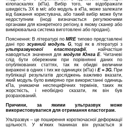
кілопаскалях (кПа). Вибір того, чи відображати
швидкість ЗХ в м/с або модуль в кПа, може залежати
від бажання користувача, або такий вибір може бути
недоступним (іноді визначається регулюючими
органами для конкретного регіону, в якому сканер або
вимірювальна система виготовлені або продані).
Пояснення: В літературі по
MRЕ
типово представлені
дані про
зсувний модуль G
, тоді як в літературі з
ультразвукової еластографії
, найчастіше
наводяться значення для
модуля Юнга Е
. Читачеві
слід бути обережним при порівнянні даних по
опублікованих статтях, так як обидві величини
виражені в одних і тих же одиницях (кПа) і
E = 3G.
При
публікації результатів досліджень важливо вказати,
який модуль було виміряно при використанні одиниць
кПа, уникаючи неспецифічних термінів, таких як
жорсткість, і необхідно сказати, як він був
розрахований.
Причини, за якими ультразвук може
використовуватися для отримання еластограм.
Ультразвук – це поширення короткочасної деформації
щільності. У м’яких тканинах він рухається зі