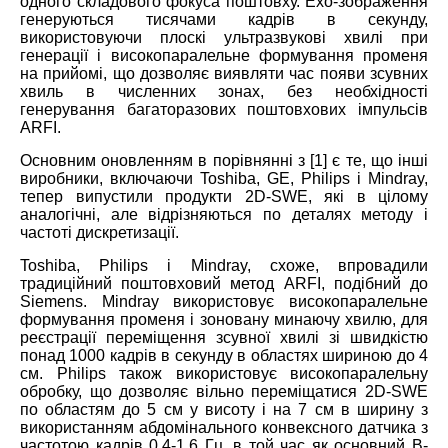
одного складового фокуса поштовху. Ехо-зображення
генеруються тисячами кадрів в секунду,
використовуючи плоскі ультразвукові хвилі при
генерації і високопаралельне формування променя
на прийомі, що дозволяє виявляти час появи зсувних
хвиль в численних зонах, без необхідності
генерування багаторазових поштовхових імпульсів
ARFI.
Основним оновленням в порівнянні з [1] є те, що інші
виробники, включаючи Toshiba, GE, Philips і Mindray,
тепер випустили продукти 2D-SWE, які в цілому
аналогічні, але відрізняються по деталях методу і
частоті дискретизації.
Toshiba, Philips і Mindray, схоже, впровадили
традиційний поштовховий метод ARFI, подібний до
Siemens. Mindray використовує високопаралельне
формування променя і зоновану минаючу хвилю, для
реєстрації переміщення зсувної хвилі зі швидкістю
понад 1000 кадрів в секунду в областях шириною до 4
см. Philips також використовує високопаралельну
обробку, що дозволяє вільно переміщатися 2D-SWE
по областям до 5 см у висоту і на 7 см в ширину з
використанням абдомінального конвексного датчика з
частотою кадрів 0,4-1,6 Гц, в той час як основний B-