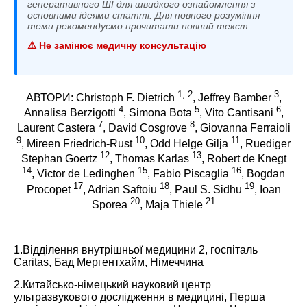
генеративного ШІ для швидкого ознайомлення з
основними ідеями статті. Для повного розуміння
теми рекомендуємо прочитати повний текст.
⚠️ Не замінює медичну консультацію
1, 2
3
АВТОРИ: Christoph F. Dietrich
, Jeffrey Bamber
,
4
5
6
Annalisa Berzigotti
, Simona Bota
, Vito Cantisani
,
7
8
Laurent Castera
, David Cosgrove
, Giovanna Ferraioli
9
10
11
, Mireen Friedrich-Rust
, Odd Helge Gilja
, Ruediger
12
13
Stephan Goertz
, Thomas Karlas
, Robert de Knegt
14
15
16
, Victor de Ledinghen
, Fabio Piscaglia
, Bogdan
17
18
19
Procopet
, Adrian Saftoiu
, Paul S. Sidhu
, Ioan
20
21
Sporea
, Maja Thiele
1.Відділення внутрішньої медицини 2, госпіталь
Caritas, Бад Мергентхайм, Німеччина
2.Китайсько-німецький науковий центр
ультразвукового дослідження в медицині, Перша