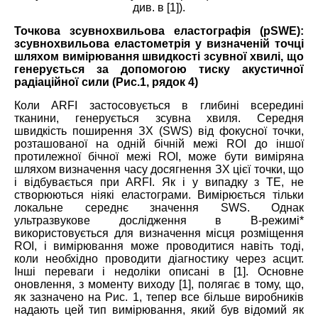
див. в [1]).
Точкова зсувнохвильова еластографія (pSWE):
зсувнохвильова еластометрія у визначеній точці
шляхом вимірювання швидкості зсувної хвилі, що
генерується за допомогою тиску акустичної
радіаційної сили (
Рис.1, рядок 4)
Коли ARFI застосовується в глибині всередині
тканини, генерується зсувна хвиля. Середня
швидкість поширення ЗХ (SWS) від фокусної точки,
розташованої на одній бічній межі ROI до іншої
протилежної бічної межі ROI, може бути виміряна
шляхом визначення часу досягнення ЗХ цієї точки, що
і відбувається при ARFI. Як і у випадку з TE, не
створюються ніякі еластограми. Вимірюється тільки
локальне середнє значення SWS. Однак
ультразвукове дослідження в В-режимі*
використовується для визначення місця розміщення
ROI, і вимірювання може проводитися навіть тоді,
коли необхідно проводити діагностику через асцит.
Інші переваги і недоліки описані в [1]. Основне
оновлення, з моменту виходу [1], полягає в тому, що,
як зазначено на Рис. 1, тепер все більше виробників
надають цей тип вимірювання, який був відомий як