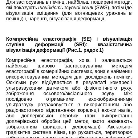
Для застосувань в печінці, найбільш поширені методи,
які показують
швидкість зсувної хвилі
(SWS), потім іде
візуалізація зміщення (для вогнищевих уражень в
печінці) і, нарешті, візуалізація деформації.
Компресійна еластографія (SE) і візуалізація
ступіня деформації (SRI): квазістатична
візуалізація деформації (
Рис.1, рядок 1)
Компресійна еластографія, хоча і залишається
найбільш широко застосовуваним методом
еластографії в комерційних системах, вона є найменш
використовуваним методом для досліджень печінки.
Оскільки рух відбувається в результаті компресії
ультразвуковим датчиком або фізіологічного руху,
зображення осьового/аксіального зсуву між
послідовно отриманими ехо-зображеннями
ультразвуку розраховується з використанням або
радіочастотного відстеження кореляції ехо-сигналів,
або доплерівської обробки (при використанні
доплерівської обробки цей метод часто називають
зображенням швидкості деформації). Аксіально-
градієнтна система вікна, що рухається, перетворює
зображення осьового зсуву в зображення деформації.