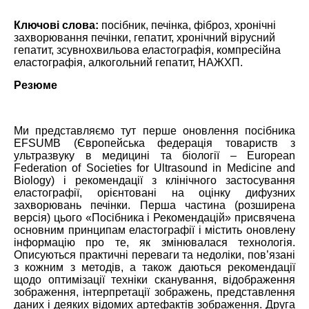
Ключові слова:
посібник, печінка, фіброз, хронічні
захворювання печінки, гепатит, хронічний вірусний
гепатит, зсувнохвильова еластографія, компресійна
еластографія, алкогольний гепатит, НАЖХП.
Резюме
Ми представляємо тут перше оновлення посібника
EFSUMB (Європейська федерація товариств з
ультразвуку в медицині та біології – European
Federation of Societies for Ultrasound in Medicine and
Biology) і рекомендації з клінічного застосування
еластографії, орієнтовані на оцінку дифузних
захворювань печінки. Перша частина (розширена
версія) цього «Посібника і Рекомендацій» присвячена
основним принципам еластографії і містить оновлену
інформацію про те, як змінювалася технологія.
Описуються практичні переваги та недоліки, пов’язані
з кожним з методів, а також даються рекомендації
щодо оптимізації техніки сканування, відображення
зображення, інтерпретації зображень, представлення
даних і деяких відомих артефактів зображення. Друга