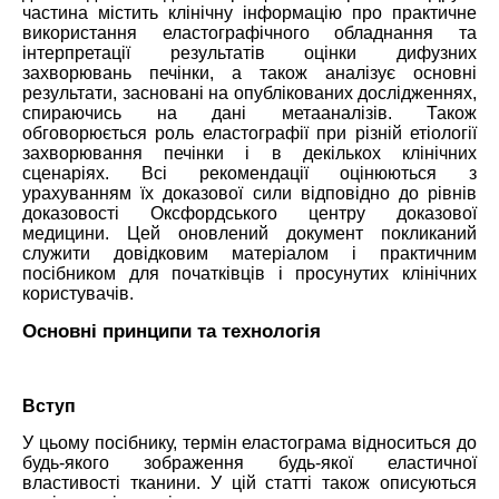
частина містить клінічну інформацію про практичне
використання еластографічного обладнання та
інтерпретації результатів оцінки дифузних
захворювань печінки, а також аналізує основні
результати, засновані на опублікованих дослідженнях,
спираючись на дані метааналізів. Також
обговорюється роль еластографії при різній етіології
захворювання печінки і в декількох клінічних
сценаріях. Всі рекомендації оцінюються з
урахуванням їх доказової сили відповідно до рівнів
доказовості Оксфордського центру доказової
медицини. Цей оновлений документ покликаний
служити довідковим матеріалом і практичним
посібником для початківців і просунутих клінічних
користувачів.
Основні принципи та технологія
Вступ
У цьому посібнику, термін еластограма відноситься до
будь-якого зображення будь-якої еластичної
властивості тканини. У цій статті також описуються