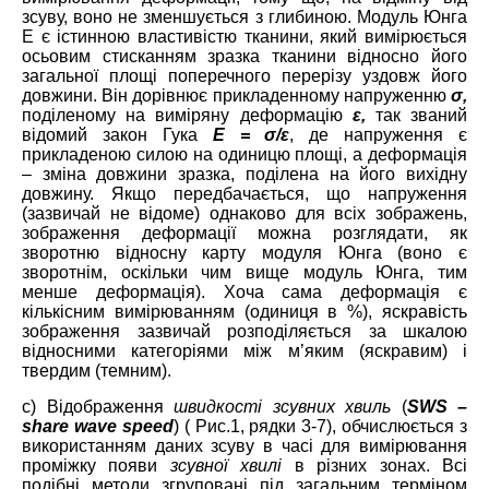
зсуву, воно не зменшується з глибиною. Модуль Юнга
Е є істинною властивістю тканини, який вимірюється
осьовим стисканням зразка тканини відносно його
загальної площі поперечного перерізу уздовж його
довжини. Він дорівнює прикладенному напруженню
σ,
поділеному на виміряну деформацію
ε,
так званий
відомий закон Гука
Е =
σ
/
ε
, де напруження є
прикладеною силою на одиницю площі, а деформація
– зміна довжини зразка, поділена на його вихідну
довжину. Якщо передбачається, що напруження
(зазвичай не відоме) однаково для всіх зображень,
зображення деформації можна розглядати, як
зворотню відносну карту модуля Юнга (воно є
зворотнім, оскільки чим вище модуль Юнга, тим
менше деформація). Хоча сама деформація є
кількісним вимірюванням (одиниця в %), яскравість
зображення зазвичай розподіляється за шкалою
відносними категоріями між м’яким (яскравим) і
твердим (темним).
с) Відображення
швидкості зсувних хвиль
(
SWS
–
share
wave
speed
) ( Рис.1, рядки 3-7), обчислюється з
використанням даних зсуву в часі для вимірювання
проміжку появи
зсувної хвилі
в різних зонах. Всі
подібні методи згруповані під загальним терміном