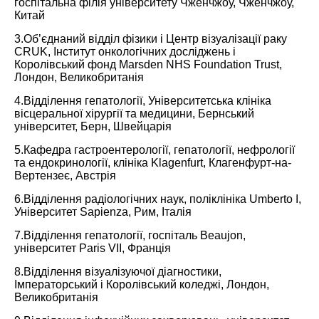
госпітальна філія університету Чженчжоу, Чженчжоу,
Китай
3.Об’єднаний відділ фізики і Центр візуалізації раку
CRUK, Інститут онкологічних досліджень і
Королівський фонд Marsden NHS Foundation Trust,
Лондон, Великобританія
4.Відділення гепатології, Університетська клініка
вісцеральної хірургії та медицини, Бернський
університет, Берн, Швейцарія
5.Кафедра гастроентерології, гепатології, нефрології
та ендокринології, клініка Klagenfurt, Клагенфурт-на-
Вертензеє, Австрія
6.Відділення радіологічних наук, поліклініка Umberto I,
Університет Sapienza, Рим, Італія
7.Відділення гепатології, госпіталь Beaujon,
університет Paris VII, Франція
8.Відділення візуалізуючої діагностики,
Імператорський і Королівський коледжі, Лондон,
Великобританія