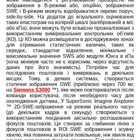
зображення в B-режимі або, опційно, зображення
SWE і B-режим можуть відображатися окремо поруч,
side-by-side. На додаток до візуального оцінювання
таких еластограм на колірній шкалі (каліброваній в м/с
або кПа), вони можуть бути кількісно проаналізовані з
використанням вимірювальних контрольних об’ємів
(КО). Ці КО можна розміщувати в досліджуваних зонах
для отримання статистичних величин, таких як
середнє, стандартне відхилення, мінімальне і
максимальне значення SWS або модуля Юнга в кПа
(хоча мінімум часто не є корисним, через відсутність
даних про його значимість). Потрібен час для
послідовних поштовхів і вимірювань в декількох
місцях. Тому, в деяких системах, створюється
статичне зображення SWE (приблизно через 700 мс
на
Siemens S3000
™), яке може повторюватися після
команди користувача, після необхідного часу для
охолодження датчика. У SuperSonic Imagine Aixplorer
™ 2D-SWE-зображення «в режимі реального часу»
(до декількох кадрів в секунду) створюються з
використанням поєднання аксіально розташованих
фокусів поштовхів. Це створює за глибиною лінію з
фокусів поштовхів в ROI SWE зображення і зсувну
хвилю, яка повинна затухати повільніше, ніж хвиля від