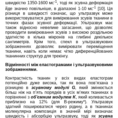
-1
швидкістю 1350-1600 мс
, тоді як зсувна деформація
-1
йде значно повільніше, в діапазоні 1-10 мс
[10]. Ця
різниця в швидкості означає, що ультразвук може
використовуватися для вимірювання зсувів тканини в
точних фазах зсувної деформації. Ультразвук має
також відносно невелике загасання, що дозволяє
проводити вимірювання зсувів з високою роздільною
здатністю в кілька мікронів на глибині декількох
сантиметрів. Крім того, спекл в ультразвукових
зображеннях дозволяє вимірювати переміщення
тканини, навіть коли немає чітко диференційованих
тканинних структур для трекінгу.
Відмінності між еластограмами і ультразвуковими
зображеннями.
Контрастність тканин у всіх видах еластограм
потенційно дуже висока, так як вона пов’язана з
різницею в
зсувному модулі G
, який змінюється
більш ніж на п’ять порядків в усіх м’яких тканинах в
порівнянні з
об’ємним модулем K
, який коливається
приблизно на 12% (для В-режиму*). Ультразвук
здатний поширюватися через рідину, а в тканинах
молекулярна композиція в значній мірі визначає
швидкість і абсорбцію ультразвуку, тоді як
зсувна