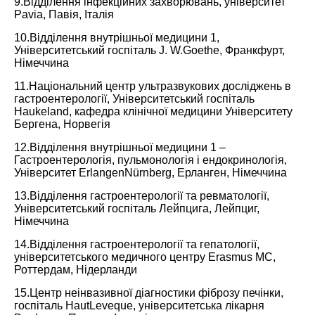
9.Відділення інфекційних захворювань, університет
Pavia, Павія, Італія
10.Відділення внутрішньої медицини 1,
Університетський госпіталь J. W.Goethe, Франкфурт,
Німеччина
11.Національний центр ультразвукових досліджень в
гастроентерології, Університетський госпіталь
Haukeland, кафедра клінічної медицини Університету
Бергена, Норвегія
12.Відділення внутрішньої медицини 1 –
Гастроентерологія, пульмонологія і ендокринологія,
Університет ErlangenNürnberg, Ерланген, Німеччина
13.Відділення гастроентерології та ревматології,
Університетський госпіталь Лейпцига, Лейпциг,
Німеччина
14.Відділення гастроентерології та гепатології,
університетського медичного центру Erasmus MC,
Роттердам, Нідерланди
15.Центр неінвазивної діагностики фіброзу печінки,
госпіталь HautLeveque, університетська лікарня