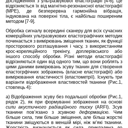
дослідженнях з ультразвукової еластографії [4-6]. Це
відрізняється їх від магнітно-резонансної еластографії
(МРЕ), де безперервна гармонійна вібрація,
індукована на поверхні тіла, є найбільш поширеним
методом [7-9].
Обробка сигналу всередині сканеру для всіх сучасних
комерційних ультразвукових еластографічних методик
починається з вимірювань зміщення тканин, як функції
просторового розташування і часу, з використанням
крос-кореляційного трекінгу, доплерівського або
іншого способу обробки. Різні методи еластографії
відрізняються один від одного тим, що вони роблять з
цими даними вимірювань зсуву тканин для створення
еластогрфічних зображень (власне еластографії) або
вимірювання еластичності (еластометрії). Існують три
варіанти відображення властивостей тканини (Рис.1,
стовпець 4):
а) Відображення зсуву без подальшої обробки (Рис.1,
рядок 2), як при формуванні зображення на основі
сили акустичного радіаційного тиску
(ARFI). Зсув
тканини пов’язано з
зсувною деформацією
. Чим
більше сила, тим більше зміщення, але більш жорсткі
тканини зміщуються в меншій мірі, ніж м’які тканини.
Жорсткість визначається як сила, прикладена до