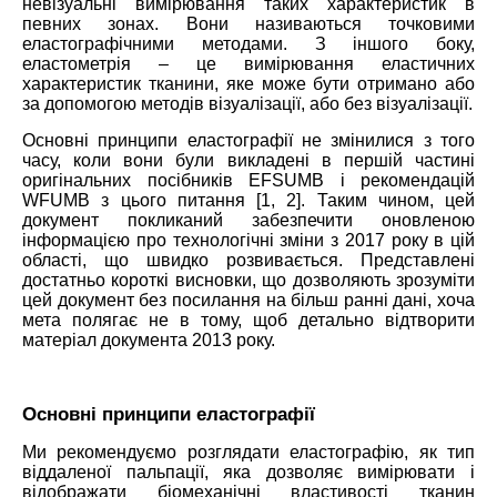
невізуальні вимірювання таких характеристик в
певних зонах. Вони називаються точковими
еластографічними методами. З іншого боку,
еластометрія – це вимірювання еластичних
характеристик тканини, яке може бути отримано або
за допомогою методів візуалізації, або без візуалізації.
Основні принципи еластографії не змінилися з того
часу, коли вони були викладені в першій частині
оригінальних посібників EFSUMB і рекомендацій
WFUMB з цього питання [1, 2]. Таким чином, цей
документ покликаний забезпечити оновленою
інформацією про технологічні зміни з 2017 року в цій
області, що швидко розвивається. Представлені
достатньо короткі висновки, що дозволяють зрозуміти
цей документ без посилання на більш ранні дані, хоча
мета полягає не в тому, щоб детально відтворити
матеріал документа 2013 року.
Основні принципи еластографії
Ми рекомендуємо розглядати еластографію, як тип
віддаленої пальпації, яка дозволяє вимірювати і
відображати біомеханічні властивості тканин