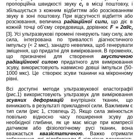
пропорційна швидкості звуку
c
в місці поштовху, і
ι
збільшується з кожним відбиттям або розсіюванням
звуку в зоні поштовху. При відсутності відбиття або
розсіювання, величина
радіаційної
сили
,
що діє в
кожній точці об’єму середовища, дорівнює
F = 2αI/c
ι
[3]. Усі ультразвукові промені генерують таку силу, але
сила, інтегрована по тривалості діагностичного
імпульсу (< 2 мкс), занадто невелика, щоб генерувати
зміщення, що придатні для вимірювання. В променях,
що призначені для створення
акустичною
радіаційноюї силою
придатного для вимірювання
зcуву, використовують навмисно довші імпульси (50-
1000 мкс). Це створює зсуви тканини на мікронному
рівні.
Всі доступні методи ультразвукової еластографії
(рис.1) використовують ультразвук для вимірювання
зсувних деформацій
внутрішніх тканин, що
виникають в результаті прикладеної сили. Важливим є
тип сили (рис 1, стовпець 2). Якщо сила змінюється
повільно відносно часу поширення зсуву до
необхідної глибини, як це має місце при компресії
датчиком або фізіологічному русі тканин, вона
вважається
квазістатичною.
Важко отримати