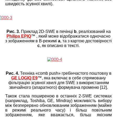
швидкість зсувної хвилі).
Рис. 3.
Приклад 2D-SWE в печінці
b
, реалізований на
Philips EPIQ
™ , який може відображатися одночасно
з зображенням в B-режимі
a
, та з картою достовірності
c
, як описано в тексті.
Рис. 4.
Техніка «comb push» гребінчастого поштовху в
GE LOGIQ E9
™, яка включає в себе спрямовану
фільтрацію зсувної хвилі для SWE з використанням
звичайного (апаратного) формувача променю [12].
Також стала поширеною в останніх 2-SWE системах
(наприклад, Toshiba, GE, Mindray) можливість вибору
між безперервно обновлюваним зображенням (майже
в режимі реального часу) і більш повільним
зображенням, яке вважається, більш якісним