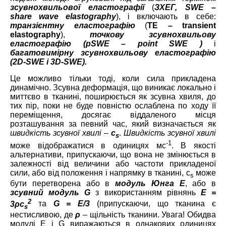
зсувнохвильової еластографії
(
ЗХЕГ, SWE
–
share
wave
elastography
), і включають в себе:
транзієнтну еластографію
(
TE –
transient
elastography
),
точкову зсувнохвильову
еластографію (рSWE –
point
SWE
)
і
багатовимірну зсувнохвильову еластографію
(2D-SWE і 3D-SWE).
Це можливо тільки тоді, коли сила прикладена
динамічно. Зсувна деформація, що виникає локально і
миттєво в тканині, поширюється як зсувна хвиля, до
тих пір, поки не буде повністю ослаблена по ходу її
переміщення, досягає віддаленого місця
розташування за певний час, який визначається як
швидкість зсувної хвилі
–
c
.
Швидкість зсувної хвилі
s
-1
може відображатися в одиницях мс
. В якості
альтернативи, припускаючи, що вона не змінюється в
залежності від величини або частоти прикладеної
сили, або від положення і напрямку в тканині, c
може
s
бути перетворена або в
модуль Юнга Е
, або в
зсувний модуль G
з використанням рівнянь
Е =
2
3ρc
та
G = E/3
(припускаючи, що тканина є
s
нестисливою, де
ρ
– щільність тканини. Увага! Обидва
модулі E і G виражаються в однакових одиницях