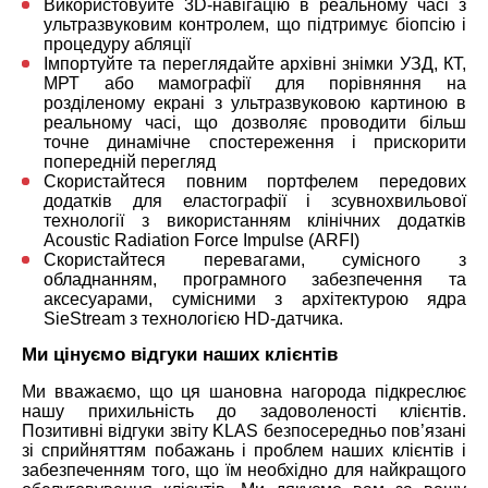
Використовуйте 3D-навігацію в реальному часі з
ультразвуковим контролем, що підтримує біопсію і
процедуру абляції
Імпортуйте та переглядайте архівні знімки УЗД, КТ,
МРТ або мамографії для порівняння на
розділеному екрані з ультразвуковою картиною в
реальному часі, що дозволяє проводити більш
точне динамічне спостереження і прискорити
попередній перегляд
Скористайтеся повним портфелем передових
додатків для еластографії і зсувнохвильової
технології з використанням клінічних додатків
Acoustic Radiation Force Impulse (ARFI)
Скористайтеся перевагами, сумісного з
обладнанням, програмного забезпечення та
аксесуарами, сумісними з архітектурою ядра
SieStream з технологією HD-датчика.
Ми цінуємо відгуки наших клієнтів
Ми вважаємо, що ця шановна нагорода підкреслює
нашу прихильність до задоволеності клієнтів.
Позитивні відгуки звіту KLAS безпосередньо пов’язані
зі сприйняттям побажань і проблем наших клієнтів і
забезпеченням того, що їм необхідно для найкращого