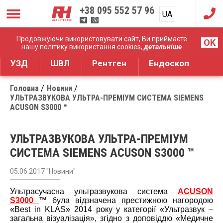
+38
095 552 57 96
UA
RU
Дистрибуція медичного обладнання
Продовжуючи використовувати сайт, Ви приймаєте
OK
нашу політику використання cookies,
детальніше
УЗД
ШВЛ
Рентген
Ендоскоп
Головна
Новини
УЛЬТРАЗВУКОВА УЛЬТРА-ПРЕМІУМ СИСТЕМА SIEMENS
ACUSON S3000 ™
УЛЬТРАЗВУКОВА УЛЬТРА-ПРЕМІУМ
СИСТЕМА SIEMENS ACUSON S3000 ™
05.06.2017 "Новини"
Ультрасучасна ультразвукова система
ACUSON
S3000
™ була відзначена престижною нагородою
«Best in KLAS» 2014 року у категорії «Ультразвук –
загальна візуалізація», згідно з доповіддю «Медичне