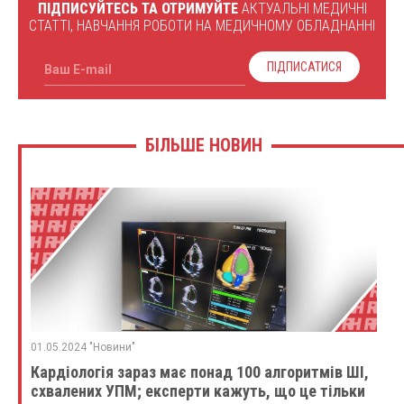
ПІДПИСУЙТЕСЬ ТА ОТРИМУЙТЕ
АКТУАЛЬНІ МЕДИЧНІ
СТАТТІ, НАВЧАННЯ РОБОТИ НА МЕДИЧНОМУ ОБЛАДНАННІ
ПІДПИСАТИСЯ
Ваш E-mail
БІЛЬШЕ НОВИН
01.05.2024 "Новини"
Кардіологія зараз має понад 100 алгоритмів ШІ,
схвалених УПМ; експерти кажуть, що це тільки