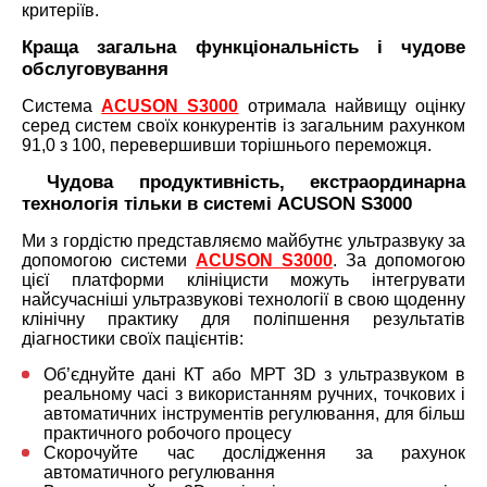
критеріїв.
Краща загальна функціональність і чудове
обслуговування
Система
ACUSON S3000
отримала найвищу оцінку
серед систем своїх конкурентів із загальним рахунком
91,0 з 100, перевершивши торішнього переможця.
Чудова продуктивність, екстраординарна
технологія тільки в системі ACUSON S3000
Ми з гордістю представляємо майбутнє ультразвуку за
допомогою системи
ACUSON S3000
. За допомогою
цієї платформи клініцисти можуть інтегрувати
найсучасніші ультразвукові технології в свою щоденну
клінічну практику для поліпшення результатів
діагностики своїх пацієнтів:
Об’єднуйте дані КТ або МРТ 3D з ультразвуком в
реальному часі з використанням ручних, точкових і
автоматичних інструментів регулювання, для більш
практичного робочого процесу
Скорочуйте час дослідження за рахунок
автоматичного регулювання