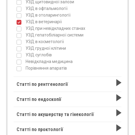
УЗД щитовидної залози
УЗД в офтальмології
УЗД в отоларингології
УЗД в ветеринарії
УЗД при невідкладних станах
УЗД гепатобіліарної системи
УЗД в косметології
УЗД грудної клітини
УЗД суглобів
Невідкладна медицина
Порівняння апаратів
Статті по рентгенології
Статті по ендоскопії
Статті по акушерству та гінекології
Статті по проктології