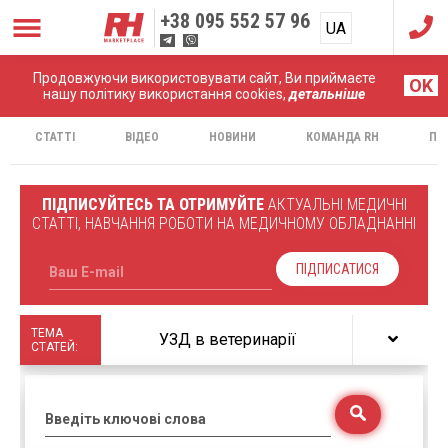
+38
095 552 57 96
UA
RU
Продовжуючи використовувати сайт, Ви приймаєте
Головна
Статті
OK
нашу політику використання cookies,
детальніше
СТАТТІ
ВІДЕО
НОВИНИ
КОМАНДА RH
ПР
ПІДПИСУЙТЕСЬ ТА ОТРИМУЙТЕ
АКТУАЛЬНІ МЕДИЧНІ
СТАТТІ, НАВЧАННЯ РОБОТИ НА МЕДИЧНОМУ ОБЛАДНАННІ
ПІДПИСАТИСЯ
Ваш E-mail
ТЕМА
УЗД в ветеринарії
СТАТЕЙ:
Введіть ключові слова