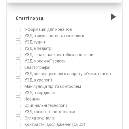
Статті по узд
Інформація для новачків
УЗД в акушерстві та гінекології
УЗД судин
УЗД в педіатрії
УЗД гепатопанкреатобіліарної зони
УЗД молочної залози
Еластографія
УЗД опорно-рухового апарату, м’яких тканин
УЗД в урології
Маніпуляції під УЗ контролем
УЗД в кардіології
Новинки
Оригінальні технології
УЗД тонкої і товстої кишки
Огляд журналів
Контрастні дослідження (CEUS)