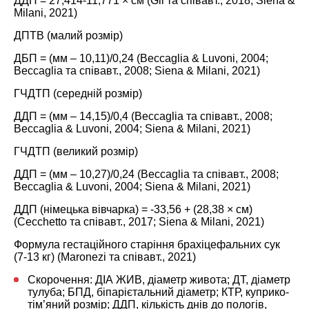
ДДП = 27,414-11,771 × см (Gil та співавт.,
2018
; Siena &
Milani,
2021
)
ДПТВ (малий розмір)
ДБП = (мм – 10,11)/0,24 (Beccaglia & Luvoni,
2004
;
Beccaglia та співавт.,
2008
; Siena & Milani,
2021
)
ГЧДТП (середній розмір)
ДДП = (мм – 14,15)/0,4 (Beccaglia та співавт.,
2008
;
Beccaglia & Luvoni,
2004
; Siena & Milani,
2021
)
ГЧДТП (великий розмір)
ДДП = (мм – 10,27)/0,24 (Beccaglia та співавт.,
2008
;
Beccaglia & Luvoni,
2004
; Siena & Milani,
2021
)
ДДП (німецька вівчарка) = -33,56 + (28,38 × см)
(Cecchetto та співавт.,
2017
; Siena & Milani,
2021
)
Формула гестаційного старіння брахіцефальних сук
(7-13 кг) (Maronezi та співавт.,
2021
)
Скорочення: ДІА ЖИВ, діаметр живота; ДТ, діаметр
тулуба; БПД, біпарієтальний діаметр; КТР, куприко-
тім’яний розмір; ДДП, кількість днів до пологів,