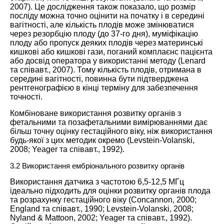
2007
). Це дослідження також показало, що розмір
посліду можна точно оцінити на початку і в середині
вагітності, але кількість плодів може змінюватися
через резорбцію плоду (до 37-го дня), муміфікацію
плоду або пропуск деяких плодів через материнські
кишкові або кишкові гази, поганий комплаєнс пацієнта
або досвід оператора у використанні методу (Lenard
та співавт.,
2007
). Тому кількість плодів, отримана в
середині вагітності, повинна бути підтверджена
рентгенографією в кінці терміну для забезпечення
точності.
Комбіноване використання розвитку органів з
фетальними та позафетальними вимірюваннями дає
більш точну оцінку гестаційного віку, ніж використання
будь-якої з цих методик окремо (Levstein-Volanski,
2008
; Yeager та співавт.,
1992
).
3.2 Використання ембріонального розвитку органів
Використання датчика з частотою 6,5-12,5 МГц
ідеально підходить для оцінки розвитку органів плода
та розрахунку гестаційного віку (Concannon,
2000
;
England та співавт.,
1990
; Levstein-Volanski, 2008;
Nyland & Mattoon,
2002
; Yeager та співавт.,
1992
).