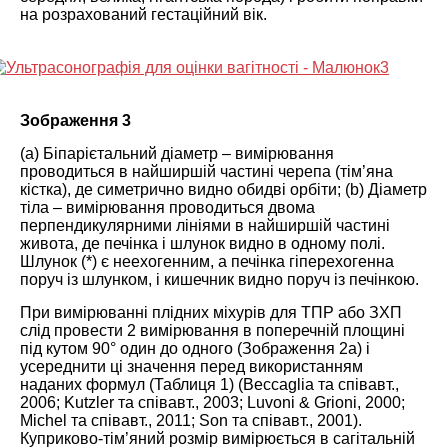
на розрахований гестаційний вік.
Зображення 3
(a) Біпарієтальний діаметр – вимірювання
проводиться в найширшій частині черепа (тім’яна
кістка), де симетрично видно обидві орбіти; (b) Діаметр
тіла – вимірювання проводиться двома
перпендикулярними лініями в найширшій частині
живота, де печінка і шлунок видно в одному полі.
Шлунок (*) є неехогенним, а печінка гіперехогенна
поруч із шлунком, і кишечник видно поруч із печінкою.
При вимірюванні плідних міхурів для ТПР або ЗХП
слід провести 2 вимірювання в поперечній площині
під кутом 90° один до одного (Зображення
2
а) і
усереднити ці значення перед використанням
наданих формул (Таблиця
1
) (Beccaglia та співавт.,
2006
; Kutzler та співавт.,
2003
; Luvoni & Grioni,
2000
;
Michel та співавт.,
2011
; Son та співавт.,
2001
).
Куприково-тім’яний розмір вимірюється в сагітальній