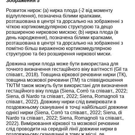
Зображення 5
Розвиток нирок: (а) нирка плода (-2 від моменту
відлуплення), позначена білими крапками,
розташована в центрі та дорсально на зображенні з
чіткою кортикомедулярною структурою та дещо
розширеною нирковою мискою; (b) нирка плода (в
день народження), позначена білими крапками,
розташована в центрі та дорсально на зображенні з
помітно більш вираженою кортикомедулярною
структурою та без розширення ниркової миски.
Довжина нирки плода може бути використана для
точного визначення гестаційного віку вагітності (Gil та
співавт.,
2018
). Товщина кіркової речовини нирки (ТК),
товщина мозкової речовини (ТМ) та співвідношення
ТК/ТМ також можуть бути використані для визначення
гестаційного віку плода (Siena, Corrò та співавт.,
2022
;
Siena, di Nardo та співавт.,
2022
; Siena, Romagnoli та
співавт.,
2022
). Довжину нирки слід вимірювати в
поздовжньому скануванні в точці найбільшої довжини
однієї нирки (Siena, Corrò та співавт.,
2022
; Siena, di
Nardo та співавт.,
2022
; Siena, Romagnoli та співавт.,
2022
). Вимірювання кіркової та мозкової речовини
слід проводити на середній лінії довжини нирки в
поздовжньому скануванні в тому ж місці, де