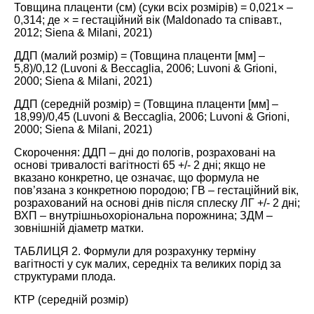
Товщина плаценти (см) (суки всіх розмірів) = 0,021× –
0,314; де × = гестаційний вік (
Maldonado та співавт.,
2012
;
Siena & Milani, 2021
)
ДДП (малий розмір) = (Товщина плаценти [мм] –
5,8)/0,12 (
Luvoni & Beccaglia, 2006
;
Luvoni & Grioni,
2000
;
Siena & Milani, 2021
)
ДДП (середній розмір) = (Товщина плаценти [мм] –
18,99)/0,45 (
Luvoni & Beccaglia, 2006
;
Luvoni & Grioni,
2000
;
Siena & Milani, 2021
)
Скорочення: ДДП – дні до пологів, розраховані на
основі тривалості вагітності 65 +/- 2 дні; якщо не
вказано конкретно, це означає, що формула не
пов’язана з конкретною породою; ГВ – гестаційний вік,
розрахований на основі днів після сплеску ЛГ +/- 2 дні;
ВХП – внутрішньохоріональна порожнина; ЗДМ –
зовнішній діаметр матки.
ТАБЛИЦЯ 2. Формули для розрахунку терміну
вагітності у сук малих, середніх та великих порід за
структурами плода.
КТР (середній розмір)