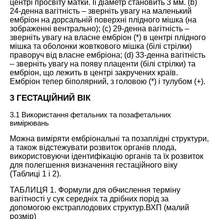
центрі просвіту матки. Її діаметр становить 3 мм. (b)
24-денна вагітність – зверніть увагу на маленький
ембріон на дорсальній поверхні плідного мішка (на
зображенні вентрально); (c) 29-денна вагітність –
зверніть увагу на власне ембріон (*) в центрі плідного
мішка та оболонки жовткового мішка (білі стрілки)
праворуч від власне ембріона; (d) 33-денна вагітність
– зверніть увагу на появу плаценти (білі стрілки) та
ембріон, що лежить в центрі закручених країв.
Ембріон тепер біполярний, з головою (*) і тулубом (+).
3 ГЕСТАЦІЙНИЙ ВІК
3.1 Використання фетальних та позафетальних
вимірювань
Можна виміряти ембріональні та позаплідні структури,
а також відстежувати розвиток органів плода,
використовуючи ідентифікацію органів та їх розвиток
для полегшення визначення гестаційного віку
(Таблиці 1 і 2).
ТАБЛИЦЯ 1. Формули для обчислення терміну
вагітності у сук середніх та дрібних порід за
допомогою екстраплодових структур.ВХП (малий
розмір)