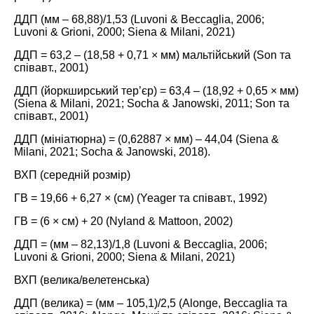
ДДП (мм – 68,88)/1,53 (
Luvoni & Beccaglia, 2006;
Luvoni & Grioni, 2000
;
Siena & Milani, 2021
)
ДДП = 63,2 – (18,58 + 0,71 × мм) мальтійський (
Son та
співавт., 2001
)
ДДП (йоркширський тер’єр) = 63,4 – (18,92 + 0,65 × мм)
(
Siena & Milani, 2021;
Socha & Janowski, 2011;
Son та
співавт., 2001
)
ДДП (мініатюрна) = (0,62887 × мм) – 44,04 (
Siena &
Milani, 2021;
Socha & Janowski, 2018
).
ВХП (середній розмір)
ГВ = 19,66 + 6,27 × (см) (
Yeager та співавт., 1992
)
ГВ = (6 × см) + 20 (
Nyland & Mattoon, 2002
)
ДДП = (мм – 82,13)/1,8 (
Luvoni & Beccaglia, 2006
;
Luvoni & Grioni, 2000
; S
iena & Milani, 2021
)
ВХП (велика/велетенська)
ДДП (велика) = (мм – 105,1)/2,5 (
Alonge, Beccaglia та