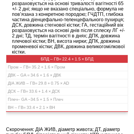
розраховується на основі тривалості вагітності 65
+/- 2 дні; якщо не вказано спеціально, формула не
пов’язана з конкретною породою; ГЧДТП, глибока
частина діенцефально-теленцефального пухирця;
ДСК, довжина стегнової кістки; ГА, гестаційний вік
розраховується на основі днів після сплеску ЛГ +/-
2 дні; ТД, термін вагітності в днях; ДПК, довжина
плечової кістки; ВН, висота нирки; ДПК, довжина
променевої кістки; ДВК, довжина великогомілкової
кістки.
БПД – ГВ= 22.4 + 1.5 × БПД
Пром – ГВ= 35.2 + 1.6 × Пром
ДВК – GA = 34.6 + 1.6 × ДВК
ДІА ЖИВ – ГВ= 29.8 + 0.75 × AD
ДСК – ГВ= 33.6 + 1.4 × ДСК
Плеч– GA −34.5 + 1.5 × Плеч
ВН – ГВ= 33.4 + 2.1 × ВН
Скорочення: ДІА ЖИВ, діаметр живота; ДТ, діаметр