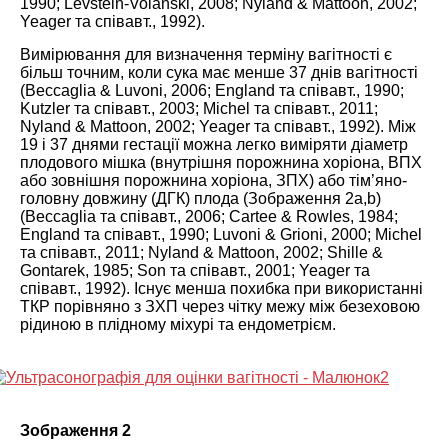
1990
; Levstein-Volanski,
2008
; Nyland & Mattoon,
2002
;
Yeager та співавт.,
1992
).
Вимірювання для визначення терміну вагітності є
більш точним, коли сука має менше 37 днів вагітності
(Beccaglia & Luvoni,
2006
; England та співавт.,
1990
;
Kutzler та співавт.,
2003
; Michel та співавт.,
2011
;
Nyland & Mattoon,
2002
; Yeager та співавт.,
1992
). Між
19 і 37 днями гестації можна легко виміряти діаметр
плодового мішка (внутрішня порожнина хоріона, ВПХ
або зовнішня порожнина хоріона, ЗПХ) або тім’яно-
головну довжину (ДГК) плода (Зображення
2
а,b)
(Beccaglia та співавт.,
2006
; Cartee & Rowles,
1984
;
England та співавт.,
1990
; Luvoni & Grioni,
2000
; Michel
та співавт.,
2011
; Nyland & Mattoon,
2002
; Shille &
Gontarek,
1985
; Son та співавт.,
2001
; Yeager та
співавт.,
1992
). Існує менша похибка при використанні
ТКР порівняно з ЗХП через чітку межу між безеховою
рідиною в плідному міхурі та ендометрієм.
Зображення 2