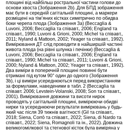
площині від найбільш ростральної частини голови до
основи хвоста (Зображення
2
b). Для БПД зображення
має бути в середній сагітальній площині, а маркери
розміщені на тім’яних кістках симетрично по обидва
боки черепа плода (Зображення
3
а) (Beccaglia &
Luvoni,
2006
; Beccaglia та співавт.,
2006
; England та
співавт.,
1990
; Luvoni & Grioni,
2000
; Michel та співавт.,
2011
; Nyland & Mattoon,
2002
; Yeager та співавт.,
1992
).
Вимірювання ДТ слід проводити в найширшій частині
живота плода (на рівні шлунка і печінки) (Beccaglia &
Luvoni,
2006
; Beccaglia та співавт.,
2006
; England та
співавт.,
1990
; Michel та співавт.,
2011
; Luvoni & Grioni,
2000
; Nyland & Mattoon,
2002
; Yeager та співавт.,
1992
).
Два виміри в поперечній площині повинні бути
отримані під кутом 90° один до одного (Зображення
3
b), і ці виміри усереднюються перед використанням
за формулами, наведеними в табл. 2 (Beccaglia та
співавт.
2006
; Levstein-Volanski,
2008
; Son та співавт.,
2001
). Вимірювання довжини та висоти нирок
проводять у сагітальній площині, вимірюючи обидві
нирки та усереднюючи результати вимірювань у будь-
який час після 39 тижнів вагітності (Gil та співавт.,
2018
; Siena, Corrò та співавт.,
2022
; Siena, di Nardo та
співавт.,
2022
; Siena, Romagnoli та ін.,
2022
). Довжина
великогомілкової та стегнової кісток була виміряна у