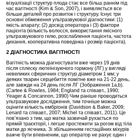
візуалізації структур плода стає все більш раннім під
час вагітності (
Kim & Son, 2007
), і виявляється все
більше деталей про розвиток і структуру. Існує три
основні обмеження ультразвукової діагностики: (1)
якість апарату; (2) досвід оператора і (3) фактори
пацієнта (кількість волосся, використання якісного
ультразвукового гелю, розслаблення пацієнта, частота
дихання, кооперативна поведінка і розмір пацієнта).
2 ДІАГНОСТИКА ВАГІТНОСТІ
Вагітність можна діагностувати вже через 19 днів
після сплеску лютеїнізуючого гормону (ЛГ) у вигляді
невеликих сферичних структур діаметром 1 мм; у
деяких тварин серцебиття помітне вже на 21-22 день,
але завжди на 24 день після ЛГ (Зображення 1а,b).
(
Cartee & Rowles, 1984
;
England
та співавт., 1990
;
Yeager & Concannon, 1990
) Чим раніше проводиться
ультразвукове дослідження, тим точніше можна
оцінити кількість ембріонів (
Davidson & Baker, 2009
;
Lenard та співавт., 2007
;
Michel та співавт., 2011
). Це
пов’язано з тим, що матка зазвичай рухається по
прямій траєкторії, і легше простежити за рогом від тіла
матки до яєчника. Зі збільшенням гестаційних міхурів
важче бути впевненим, що оператор не рахує один і