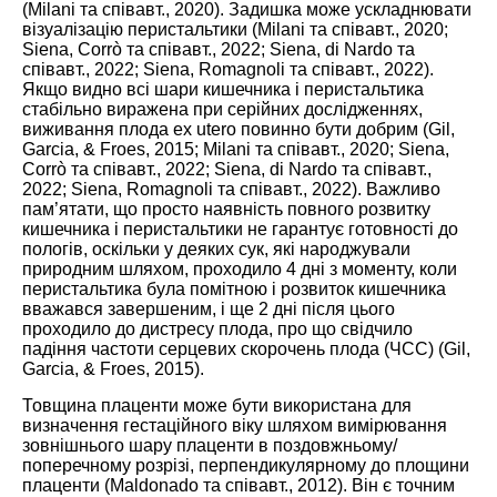
(Milani та співавт.,
2020
). Задишка може ускладнювати
візуалізацію перистальтики (Milani та співавт.,
2020
;
Siena, Corrò та співавт.,
2022
; Siena, di Nardo та
співавт.,
2022
; Siena, Romagnoli та співавт.,
2022
).
Якщо видно всі шари кишечника і перистальтика
стабільно виражена при серійних дослідженнях,
виживання плода ex utero повинно бути добрим (Gil,
Garcia, & Froes,
2015
; Milani та співавт.,
2020
; Siena,
Corrò та співавт.,
2022
; Siena, di Nardo та співавт.,
2022
; Siena, Romagnoli та співавт.,
2022
). Важливо
пам’ятати, що просто наявність повного розвитку
кишечника і перистальтики не гарантує готовності до
пологів, оскільки у деяких сук, які народжували
природним шляхом, проходило 4 дні з моменту, коли
перистальтика була помітною і розвиток кишечника
вважався завершеним, і ще 2 дні після цього
проходило до дистресу плода, про що свідчило
падіння частоти серцевих скорочень плода (ЧСС) (Gil,
Garcia, & Froes,
2015
).
Товщина плаценти може бути використана для
визначення гестаційного віку шляхом вимірювання
зовнішнього шару плаценти в поздовжньому/
поперечному розрізі, перпендикулярному до площини
плаценти (Maldonado та співавт.,
2012
). Він є точним