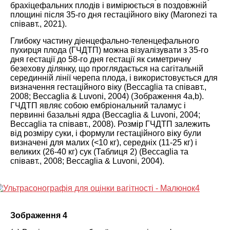
брахіцефальних плодів і вимірюється в поздовжній
площині після 35-го дня гестаційного віку (Maronezi та
співавт.,
2021
).
Глибоку частину діенцефально-теленцефального
пухирця плода (ГЧДТП) можна візуалізувати з 35-го
дня гестації до 58-го дня гестації як симетричну
безехову ділянку, що проглядається на сагітальній
серединній лінії черепа плода, і використовується для
визначення гестаційного віку (Beccaglia та співавт.,
2008
; Beccaglia & Luvoni,
2004
) (Зображення
4
а,b).
ГЧДТП являє собою ембріональний таламус і
первинні базальні ядра (Beccaglia & Luvoni,
2004
;
Beccaglia та співавт., 2008). Розмір ГЧДТП залежить
від розміру суки, і формули гестаційного віку були
визначені для малих (<10 кг), середніх (11-25 кг) і
великих (26-40 кг) сук (Таблиця
2
) (Beccaglia та
співавт.,
2008
; Beccaglia & Luvoni,
2004
).
Зображення 4