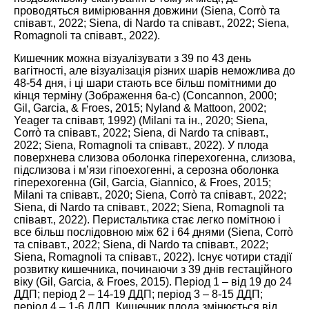
проводяться вимірювання довжини (Siena, Corrò та
співавт.,
2022
; Siena, di Nardo та співавт.,
2022
; Siena,
Romagnoli та співавт.,
2022
).
Кишечник можна візуалізувати з 39 по 43 день
вагітності, але візуалізація різних шарів неможлива до
48-54 дня, і ці шари стають все більш помітними до
кінця терміну (Зображення
6
a-c) (Concannon,
2000
;
Gil, Garcia, & Froes,
2015
; Nyland & Mattoon,
2002
;
Yeager та співавт,
1992
) (Milani та ін.,
2020
; Siena,
Corrò та співавт.,
2022
; Siena, di Nardo та співавт.,
2022
; Siena, Romagnoli та співавт.,
2022
). У плода
поверхнева слизова оболонка гіперехогенна, слизова,
підслизова і м’язи гіпоехогенні, а серозна оболонка
гіперехогенна (Gil, Garcia, Giannico, & Froes,
2015
;
Milani та співавт.,
2020
; Siena, Corrò та співавт.,
2022
;
Siena, di Nardo та співавт.,
2022
; Siena, Romagnoli та
співавт.,
2022
). Перистальтика стає легко помітною і
все більш послідовною між 62 і 64 днями (Siena, Corrò
та співавт.,
2022
; Siena, di Nardo та співавт.,
2022
;
Siena, Romagnoli та співавт.,
2022
). Існує чотири стадії
розвитку кишечника, починаючи з 39 днів гестаційного
віку (Gil, Garcia, & Froes,
2015
). Період 1 – від 19 до 24
ДДП; період 2 – 14-19 ДДП; період 3 – 8-15 ДДП;
період 4 – 1-6 ДДП. Кишечник плода змінюється від