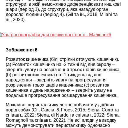
структури, в якій неможливо диференціювати кишкові
шари (період 1), до структури, яка нагадує орган
дорослої людини (період 4). (Gil та ін., 2018; Milani та
ін.,
2020
).
Зображення 6
Розвиток кишечника (білі стрілки оточують кишечник).
(а) Розвиток кишечника на -2 тижні від дня окролу –
зверніть увагу на розрізнення трьох шарів кишечника;
(b) розвиток кишечника на -1 тиждень від дня
народження – зверніть увагу на прогресування
розрізнення трьох шарів кишечника; (с) розвиток
кишечника в день народження – зверніть увагу на
подальше прогресування розшарування кишечника.
Можливо, перистальтику легше побачити у дрібних
порід собак (Gil, Garcia, & Froes,
2015
; Siena, Corrò та
співавт.,
2022
; Siena, di Nardo та співавт.,
2022
; Siena,
Romagnoli та співавт.,
2022
). Не всі плоди у виводку
можуть демонструвати перистальтику одночасно