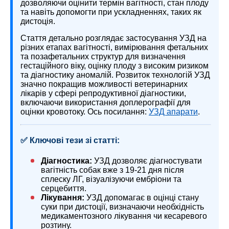
дозволяючи оцінити термін вагітності, стан плоду
та навіть допомогти при ускладненнях, таких як
дистоція.
Стаття детально розглядає застосування УЗД на
різних етапах вагітності, вимірювання фетальних
та позафетальних структур для визначення
гестаційного віку, оцінку плоду з високим ризиком
та діагностику аномалій. Розвиток технологій УЗД
значно покращив можливості ветеринарних
лікарів у сфері репродуктивної діагностики,
включаючи використання доплерографії для
оцінки кровотоку. Ось посилання:
УЗД апарати
.
✅ Ключові тези зі статті:
Діагностика:
УЗД дозволяє діагностувати
вагітність собак вже з 19-21 дня після
сплеску ЛГ, візуалізуючи ембріони та
серцебиття.
Лікування:
УЗД допомагає в оцінці стану
суки при дистоції, визначаючи необхідність
медикаментозного лікування чи кесаревого
розтину.