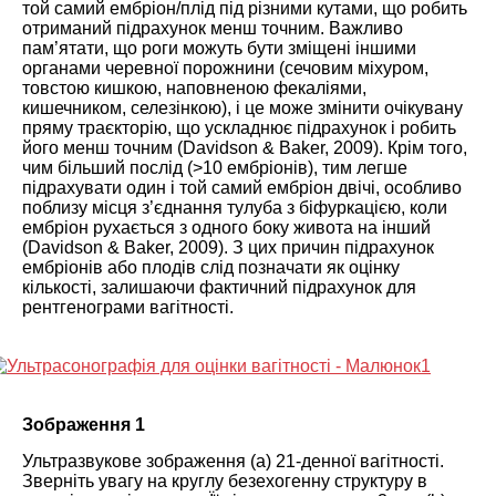
той самий ембріон/плід під різними кутами, що робить
отриманий підрахунок менш точним. Важливо
пам’ятати, що роги можуть бути зміщені іншими
органами черевної порожнини (сечовим міхуром,
товстою кишкою, наповненою фекаліями,
кишечником, селезінкою), і це може змінити очікувану
пряму траєкторію, що ускладнює підрахунок і робить
його менш точним (
Davidson & Baker, 2009
). Крім того,
чим більший послід (>10 ембріонів), тим легше
підрахувати один і той самий ембріон двічі, особливо
поблизу місця з’єднання тулуба з біфуркацією, коли
ембріон рухається з одного боку живота на інший
(
Davidson & Baker, 2009
). З цих причин підрахунок
ембріонів або плодів слід позначати як оцінку
кількості, залишаючи фактичний підрахунок для
рентгенограми вагітності.
Зображення 1
Ультразвукове зображення (а) 21-денної вагітності.
Зверніть увагу на круглу безехогенну структуру в