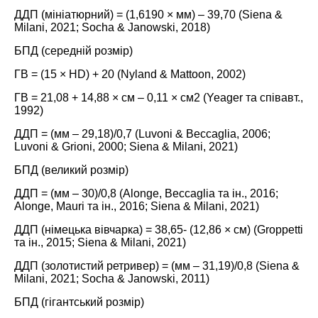
ДДП (мініатюрний) = (1,6190 × мм) – 39,70 (
Siena &
Milani, 2021
;
Socha & Janowski, 2018
)
БПД (середній розмір)
ГВ = (15 × HD) + 20 (
Nyland & Mattoon, 2002
)
ГВ = 21,08 + 14,88 × см – 0,11 × см2 (
Yeager та співавт.,
1992
)
ДДП = (мм – 29,18)/0,7 (
Luvoni & Beccaglia, 2006
;
Luvoni & Grioni, 2000
;
Siena & Milani, 2021
)
БПД (великий розмір)
ДДП = (мм – 30)/0,8 (Alonge, Beccaglia та ін.,
2016
;
Alonge, Mauri та ін.,
2016
; Siena & Milani,
2021
)
ДДП (німецька вівчарка) = 38,65- (12,86 × см) (Groppetti
та ін.,
2015
; Siena & Milani,
2021
)
ДДП (золотистий ретривер) = (мм – 31,19)/0,8 (Siena &
Milani,
2021
; Socha & Janowski,
2011
)
БПД (гігантський розмір)