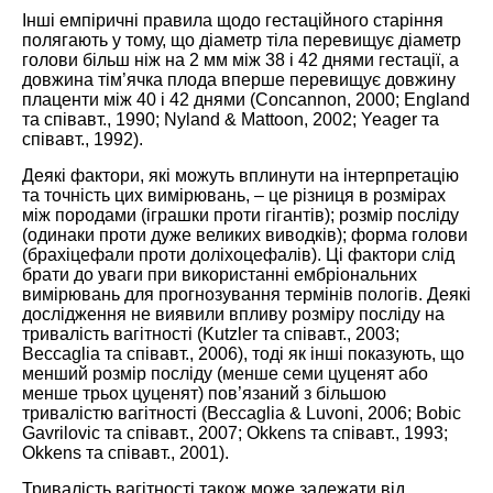
Інші емпіричні правила щодо гестаційного старіння
полягають у тому, що діаметр тіла перевищує діаметр
голови більш ніж на 2 мм між 38 і 42 днями гестації, а
довжина тім’ячка плода вперше перевищує довжину
плаценти між 40 і 42 днями (Concannon,
2000
; England
та співавт.,
1990
; Nyland & Mattoon,
2002
; Yeager та
співавт.,
1992
).
Деякі фактори, які можуть вплинути на інтерпретацію
та точність цих вимірювань, – це різниця в розмірах
між породами (іграшки проти гігантів); розмір посліду
(одинаки проти дуже великих виводків); форма голови
(брахіцефали проти доліхоцефалів). Ці фактори слід
брати до уваги при використанні ембріональних
вимірювань для прогнозування термінів пологів. Деякі
дослідження не виявили впливу розміру посліду на
тривалість вагітності (Kutzler та співавт.,
2003
;
Beccaglia та співавт.,
2006
), тоді як інші показують, що
менший розмір посліду (менше семи цуценят або
менше трьох цуценят) пов’язаний з більшою
тривалістю вагітності (Beccaglia & Luvoni,
2006
; Bobic
Gavrilovic та співавт.,
2007
; Okkens та співавт.,
1993
;
Okkens та співавт.,
2001
).
Тривалість вагітності також може залежати від