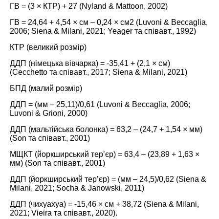
ГВ = (3 × КТР) + 27 (
Nyland & Mattoon, 2002
)
ГВ = 24,64 + 4,54 × см – 0,24 × см2 (
Luvoni & Beccaglia,
2006
;
Siena & Milani, 2021
;
Yeager та співавт., 1992
)
КТР (великий розмір)
ДДП (німецька вівчарка) = -35,41 + (2,1 × см)
(
Cecchetto та співавт., 2017
;
Siena & Milani, 2021
)
БПД (малий розмір)
ДДП = (мм – 25,11)/0,61 (
Luvoni & Beccaglia, 2006
;
Luvoni & Grioni, 2000
)
ДДП (мальтійська болонка) = 63,2 – (24,7 + 1,54 × мм)
(
Son та співавт., 2001
)
МЩКТ (йоркширський тер’єр) = 63,4 – (23,89 + 1,63 ×
мм) (
Son та співавт., 2001
)
ДДП (йоркширський тер’єр) = (мм – 24,5)/0,62 (
Siena &
Milani, 2021
;
Socha & Janowski, 2011
)
ДДП (чихуахуа) = -15,46 × см + 38,72 (
Siena & Milani,
2021
;
Vieira та співавт., 2020
).