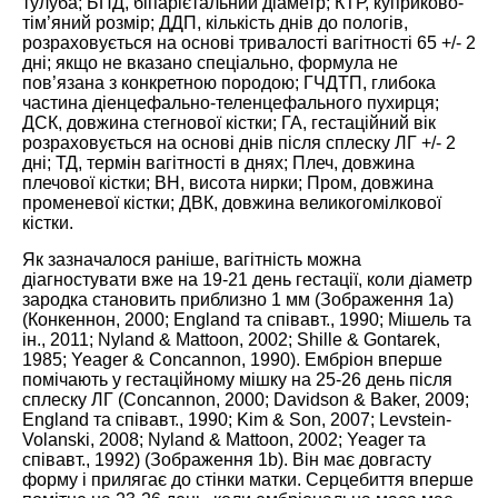
тулуба; БПД, біпарієтальний діаметр; КТР, куприково-
тім’яний розмір; ДДП, кількість днів до пологів,
розраховується на основі тривалості вагітності 65 +/- 2
дні; якщо не вказано спеціально, формула не
пов’язана з конкретною породою; ГЧДТП, глибока
частина діенцефально-теленцефального пухирця;
ДСК, довжина стегнової кістки; ГА, гестаційний вік
розраховується на основі днів після сплеску ЛГ +/- 2
дні; ТД, термін вагітності в днях; Плеч, довжина
плечової кістки; ВН, висота нирки; Пром, довжина
променевої кістки; ДВК, довжина великогомілкової
кістки.
Як зазначалося раніше, вагітність можна
діагностувати вже на 19-21 день гестації, коли діаметр
зародка становить приблизно 1 мм (Зображення
1
а)
(Конкеннон, 2000; England та співавт.,
1990
; Мішель та
ін.,
2011
; Nyland & Mattoon,
2002
; Shille & Gontarek,
1985
; Yeager & Concannon,
1990
). Ембріон вперше
помічають у гестаційному мішку на 25-26 день після
сплеску ЛГ (Concannon,
2000
; Davidson & Baker,
2009
;
England та співавт.,
1990
; Kim & Son,
2007
; Levstein-
Volanski,
2008
; Nyland & Mattoon,
2002
; Yeager та
співавт.,
1992
) (Зображення
1
b). Він має довгасту
форму і прилягає до стінки матки. Серцебиття вперше