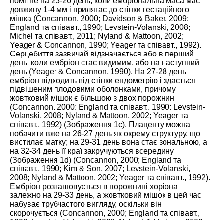
помітне на 23-26 день, коли ембріональна маса має
довжину 1-4 мм і прилягає до стінки гестаційного
мішка (Concannon,
2000
; Davidson & Baker,
2009
;
England та співавт.,
1990
; Levstein-Volanski,
2008
;
Michel та співавт.,
2011
; Nyland & Mattoon,
2002
;
Yeager & Concannon,
1990
; Yeager та співавт.,
1992
).
Серцебиття зазвичай відзначається або в перший
день, коли ембріон стає видимим, або на наступний
день (Yeager & Concannon,
1990
). На 27-28 день
ембріон відходить від стінки ендометрію і здається
підвішеним плодовими оболонками, причому
жовтковий мішок є більшою з двох порожнин
(Concannon,
2000
; England та співавт.,
1990
; Levstein-
Volanski,
2008
; Nyland & Mattoon,
2002
; Yeager та
співавт.,
1992
) (Зображення
1
c). Плаценту можна
побачити вже на 26-27 день як окрему структуру, що
вистилає матку; на 29-31 день вона стає зональною, а
на 32-34 день її краї закручуються всередину
(Зображення
1
d) (Concannon,
2000
; England та
співавт.,
1990
; Kim & Son,
2007
; Levstein-Volanski,
2008
; Nyland & Mattoon,
2002
; Yeager та співавт.,
1992
).
Ембріон розташовується в порожнині хоріона
залежно на 29-33 день, а жовтковий мішок в цей час
набуває трубчастого вигляду, оскільки він
скорочується (Concannon,
2000
; England та співавт.,