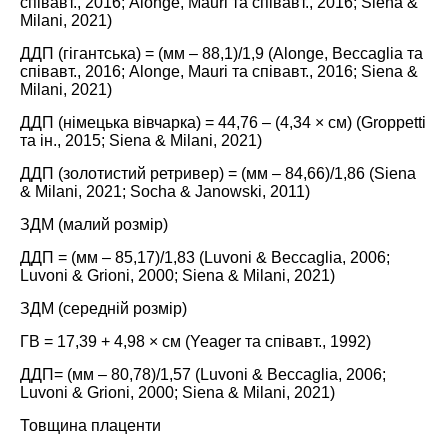
співавт., 2016;
Alonge, Mauri та співавт., 2016
;
Siena &
Milani, 2021
)
ДДП (гігантська) = (мм – 88,1)/1,9 (
Alonge, Beccaglia та
співавт., 2016;
Alonge, Mauri та співавт., 2016
;
Siena &
Milani, 2021
)
ДДП (німецька вівчарка) = 44,76 – (4,34 × см) (
Groppetti
та ін., 2015;
Siena & Milani, 2021
)
ДДП (золотистий ретривер) = (мм – 84,66)/1,86 (
Siena
& Milani, 2021
;
Socha & Janowski, 2011
)
ЗДМ (малий розмір)
ДДП = (мм – 85,17)/1,83 (
Luvoni & Beccaglia, 2006
;
Luvoni & Grioni, 2000
;
Siena & Milani, 2021
)
ЗДМ (середній розмір)
ГВ = 17,39 + 4,98 × см (
Yeager та співавт., 1992
)
ДДП= (мм – 80,78)/1,57 (
Luvoni & Beccaglia, 2006
;
Luvoni & Grioni, 2000
;
Siena & Milani, 2021
)
Товщина плаценти