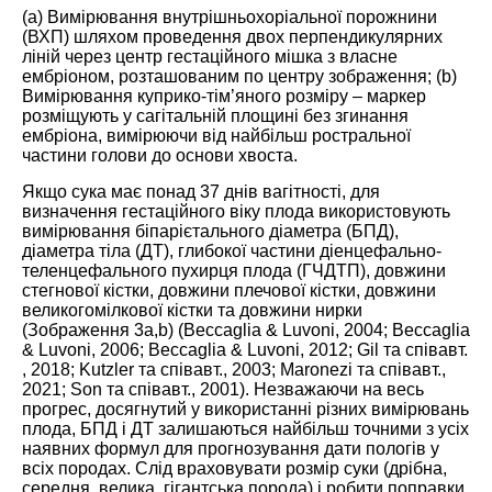
(а) Вимірювання внутрішньохоріальної порожнини
(ВХП) шляхом проведення двох перпендикулярних
ліній через центр гестаційного мішка з власне
ембріоном, розташованим по центру зображення; (b)
Вимірювання куприко-тім’яного розміру – маркер
розміщують у сагітальній площині без згинання
ембріона, вимірюючи від найбільш ростральної
частини голови до основи хвоста.
Якщо сука має понад 37 днів вагітності, для
визначення гестаційного віку плода використовують
вимірювання біпарієтального діаметра (БПД),
діаметра тіла (ДТ), глибокої частини діенцефально-
теленцефального пухирця плода (ГЧДТП), довжини
стегнової кістки, довжини плечової кістки, довжини
великогомілкової кістки та довжини нирки
(Зображення
3
а,b) (Beccaglia & Luvoni,
2004
; Beccaglia
& Luvoni,
2006
; Beccaglia & Luvoni,
2012
; Gil та співавт.
,
2018
; Kutzler та співавт.,
2003
; Maronezi та співавт.,
2021
; Son та співавт.,
2001
). Незважаючи на весь
прогрес, досягнутий у використанні різних вимірювань
плода, БПД і ДТ залишаються найбільш точними з усіх
наявних формул для прогнозування дати пологів у
всіх породах. Слід враховувати розмір суки (дрібна,
середня, велика, гігантська порода) і робити поправки