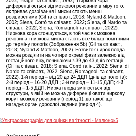
2022
; Yeager та співавт.,
1992
). Ниркова кора
диференціюється від мозкової речовини в міру того,
як триває дозрівання і миски стають менш
розширеними (Gil та співавт.,
2018
; Nyland & Mattoon,
2002
; Siena, Corrò та співавт.,
2022
; Siena, di Nardo та
співавт.,
2022
; Siena, Romagnoli та співавт.,
2022
).
Ниркова кора стоншується, в той час як мозкова
речовина і ниркова миска стають все більш помітними
до терміну пологів (Зображення
5
b) (Gil та співавт.,
2018
; Nyland & Mattoon,
2002
). Розвиток нирок плода
можна розділити на чотири окремі фази залежно від
гестаційного віку, починаючи з 39 до 43 днів гестації
(Gil та співавт.,
2018
; Siena, Corrò та ін.,
2022
; Siena, di
Nardo та співавт.,
2022
; Siena, Romagnoli та співавт.,
2022
). 1-й період – від 20 до 24 ДДП (днів до пологів);
2-й період – 16-20 ДДП ; 3-й період – 11-15 ДДП; 4-й
період – 1-5 ДДП. Нирка плода змінюється від
структури, в якій не можна диференціювати ниркову
кору і мозкову речовину (період 1), до такої, що
нагадує орган дорослої людини (період 4).