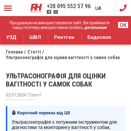
+38
095 552 57 96
UA
RU
Дистрибуція медичного обладнання
Продовжуючи використовувати сайт, Ви приймаєте
OK
нашу політику використання cookies,
детальніше
УЗД
ШВЛ
Рентген
Ендоскоп
Головна
Статті
Ультрасонографія для оцінки вагітності у самок собак
УЛЬТРАСОНОГРАФІЯ ДЛЯ ОЦІНКИ
ВАГІТНОСТІ У САМОК СОБАК
02.07.2024 "Статті"
🤖 Короткий переказ від ШІ
Ультрасонографія є потужним інструментом для
діагностики та моніторингу вагітності у собак,