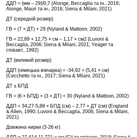
ДДП = (мм – 29)/0,7 (Alonge, Beccaglia та ін.,
2016
;
Alonge, Mauri та ін.,
2016
; Siena & Milani,
2021
)
ДТ (середній розмір)
ГВ = (7 × ДТ) + 29 (Nyland & Mattoon,
2002
)
ГВ = 22,89 + 12,75 × см – 1,17 × см2 (Luvoni &
Beccaglia,
2006
; Siena & Milani,
2021
; Yeager та
співавт.,
1992
)
ДТ (великий розмір)
ДДП (німецька вівчарка) = -34,92 + (5,41 × см)
(Cecchetto та ін.,
2017
; Siena & Milani,
2021
)
ДТ ± БПД
ГВ = (6 × БПД) + (3 × ДТ) + 30 (Nyland & Mattoon,
2002
)
ДДП = 34,27-5,89 × БПД (см) – 2,77 × ДТ (см) (England
& Allen,
1990
; Luvoni & Beccaglia,
2006
; Siena & Milani,
2021
)
Довжина нирки (3-26 кг)