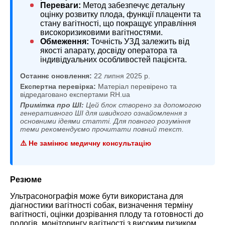
Переваги:
Метод забезпечує детальну
оцінку розвитку плода, функції плаценти та
стану вагітності, що покращує управління
високоризиковими вагітностями.
Обмеження:
Точність УЗД залежить від
якості апарату, досвіду оператора та
індивідуальних особливостей пацієнта.
Останнє оновлення:
22 липня 2025 р.
Експертна перевірка:
Матеріал перевірено та
відредаговано експертами RH.ua
Примітка про ШІ:
Цей блок створено за допомогою
генеративного ШІ для швидкого ознайомлення з
основними ідеями статті. Для повного розуміння
теми рекомендуємо прочитати повний текст.
⚠️ Не замінює медичну консультацію
Резюме
Ультрасонографія може бути використана для
діагностики вагітності собак, визначення терміну
вагітності, оцінки дозрівання плоду та готовності до
пологів, моніторингу вагітності з високим ризиком,