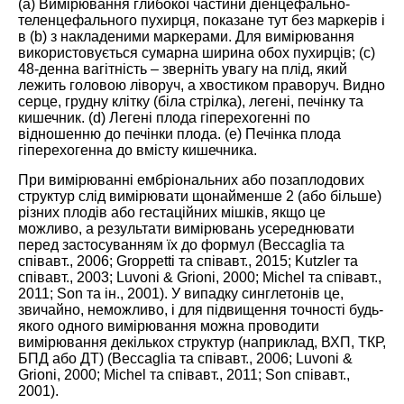
(а) Вимірювання глибокої частини діенцефально-
теленцефального пухирця, показане тут без маркерів і
в (b) з накладеними маркерами. Для вимірювання
використовується сумарна ширина обох пухирців; (c)
48-денна вагітність – зверніть увагу на плід, який
лежить головою ліворуч, а хвостиком праворуч. Видно
серце, грудну клітку (біла стрілка), легені, печінку та
кишечник. (d) Легені плода гіперехогенні по
відношенню до печінки плода. (e) Печінка плода
гіперехогенна до вмісту кишечника.
При вимірюванні ембріональних або позаплодових
структур слід вимірювати щонайменше 2 (або більше)
різних плодів або гестаційних мішків, якщо це
можливо, а результати вимірювань усереднювати
перед застосуванням їх до формул (Beccaglia та
співавт.,
2006
; Groppetti та співавт.,
2015
; Kutzler та
співавт.,
2003
; Luvoni & Grioni,
2000
; Michel та співавт.,
2011
; Son та ін.,
2001
). У випадку синглетонів це,
звичайно, неможливо, і для підвищення точності будь-
якого одного вимірювання можна проводити
вимірювання декількох структур (наприклад, ВХП, ТКР,
БПД або ДТ) (Beccaglia та співавт.,
2006
; Luvoni &
Grioni,
2000
; Michel та співавт.,
2011
; Son співавт.,
2001
).