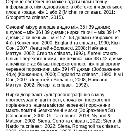
Серійне обстеження може надати більш точну
інформацію, ніж одноразове, а обстеження декількох
плодів краще, ніж 1 або 2 (Michel та співавт.,
2011
;
Groppetti та співавт.,
2015
).
Сечовий міхур вперше видно між 35 і 39 днями;
шлунок – між 36 і 39 днями; нирки та очі – між 39 і 47
днями; а кишечник – між 57 і 63 днями (Зображення
4
b). (Конкеннон,
2000
; England та співавт.,
1990
; Кім і
Сон,
2007
; Левштейн-Воланскі,
2008
; Найланд і
Маттун,
2002
; Єгер та співавт.,
1992
). Легені стають
більш гіперехогенними, ніж печінка, між 38 і 42 днями,
а печінка стає більш гіперехогенною, ніж інші органи
черевної порожнини, між 39 і 47 днями (Зображення
4
d,e) (Конкеннон,
2000
; England та співавт.,
1990
; Кім і
Сон,
2007
; Левштейн-Воланскі,
2008
; Найланд і
Маттун,
2002
; Йегер та співавт.,
1992
).
Нирки дозрівають ультрасонографічно в міру
прогресування вагітності, спочатку гіпоехогенні
порівняно з іншим вмістом черевної порожнини і
мають помітні безехогенні миски (Зображення
5
а)
(Concannon,
2000
; Gil та співавт.,
2018
; Nyland &
Mattoon,
2002
; Siena, Corrò та співавт.,
2022
; Siena, di
Nardo та співавт.,
2022
; Siena, Romagnoli та співавт.,