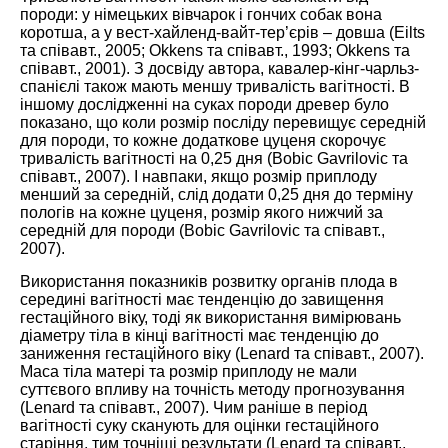
породи: у німецьких вівчарок і гончих собак вона
коротша, а у вест-хайленд-вайт-тер’єрів – довша (Eilts
та співавт.,
2005
; Okkens та співавт.,
1993
; Okkens та
співавт.,
2001
). З досвіду автора, кавалер-кінг-чарльз-
спанієлі також мають меншу тривалість вагітності. В
іншому дослідженні на суках породи древер було
показано, що коли розмір посліду перевищує середній
для породи, то кожне додаткове цуценя скорочує
тривалість вагітності на 0,25 дня (Bobic Gavrilovic та
співавт.,
2007
). І навпаки, якщо розмір приплоду
менший за середній, слід додати 0,25 дня до терміну
пологів на кожне цуценя, розмір якого нижчий за
середній для породи (Bobic Gavrilovic та співавт.,
2007
).
Використання показників розвитку органів плода в
середині вагітності має тенденцію до завищення
гестаційного віку, тоді як використання вимірювань
діаметру тіла в кінці вагітності має тенденцію до
заниження гестаційного віку (Lenard та співавт.,
2007
).
Маса тіла матері та розмір приплоду не мали
суттєвого впливу на точність методу прогнозування
(Lenard та співавт.,
2007
). Чим раніше в період
вагітності суку сканують для оцінки гестаційного
старіння, тим точніші результати (Lenard та співавт.,