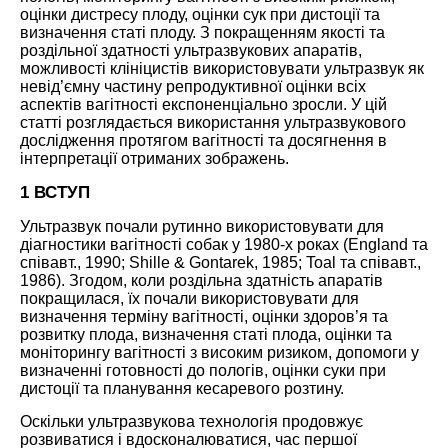
оцінки дистресу плоду, оцінки сук при дистоції та
визначення статі плоду. З покращенням якості та
роздільної здатності ультразвукових апаратів,
можливості клініцистів використовувати ультразвук як
невід’ємну частину репродуктивної оцінки всіх
аспектів вагітності експоненціально зросли. У цій
статті розглядається використання ультразвукового
дослідження протягом вагітності та досягнення в
інтерпретації отриманих зображень.
1 ВСТУП
Ультразвук почали рутинно використовувати для
діагностики вагітності собак у 1980-х роках (
England
та
співавт., 1990
;
Shille & Gontarek, 1985
;
Toal та співавт.,
1986
). Згодом, коли роздільна здатність апаратів
покращилася, їх почали використовувати для
визначення терміну вагітності, оцінки здоров’я та
розвитку плода, визначення статі плода, оцінки та
моніторингу вагітності з високим ризиком, допомоги у
визначенні готовності до пологів, оцінки суки при
дистоції та планування кесаревого розтину.
Оскільки ультразвукова технологія продовжує
розвиватися і вдосконалюватися, час першої