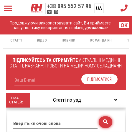
+38
095 552 57 96
UA
RU
Продовжуючи використовувати сайт, Ви приймаєте
Головна
Статті
OK
нашу політику використання cookies,
детальніше
СТАТТІ
ВІДЕО
НОВИНИ
КОМАНДА RH
ПР
ПІДПИСУЙТЕСЬ ТА ОТРИМУЙТЕ
АКТУАЛЬНІ МЕДИЧНІ
СТАТТІ, НАВЧАННЯ РОБОТИ НА МЕДИЧНОМУ ОБЛАДНАННІ
ПІДПИСАТИСЯ
Ваш E-mail
ТЕМА
Статті по узд
СТАТЕЙ:
Введіть ключові слова