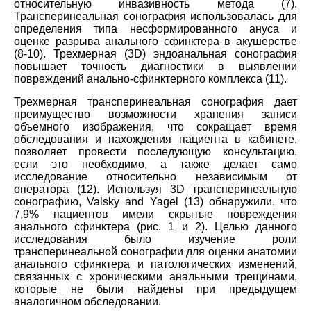
относительную инвазивность метода (7).
Трансперинеальная сонография использовалась для
определения типа несформированного ануса и
оценке разрыва анального сфинктера в акушерстве
(8-10). Трехмерная (3D) эндоанальная сонография
повышает точность диагностики в выявлении
повреждений анально-сфинктерного комплекса (11).
Трехмерная трансперинеальная сонография дает
преимущество возможности хранения записи
объемного изображения, что сокращает время
обследования и нахождения пациента в кабинете,
позволяет провести последующую консультацию,
если это необходимо, а также делает само
исследование относительно независимым от
оператора (12). Используя 3D трансперинеальную
сонографию, Valsky and Yagel (13) обнаружили, что
7,9% пациентов имели скрытые повреждения
анального сфинктера (рис. 1 и 2). Целью данного
исследования было изучение роли
трансперинеальной сонографии для оценки анатомии
анального сфинктера и патологических изменений,
связанных с хроническими анальными трещинами,
которые не были найдены при предыдущем
аналогичном обследовании.