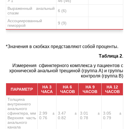
> 1
46 (46)
Выраженный анальный
6 (6)
спазм
Ассоциированный
9 (9)
геморрой
*Значения в скобках представляют собой проценты.
Таблица 2
.
Измерения сфинктерного комплекса у пациентов с
хронической анальной трещиной (группа А) и группы
контроля (группа B)
НА 3
НА 6
НА 9
НА 12
ПАРАМЕТР
ЧАСА
ЧАСОВ
ЧАСОВ
ЧАСОВ
Толщина
внутреннего
анального
сфинктера, мм
2.99 ±
3.47 ±
3.01 ±
3.05 ±
Верхняя часть
0.76
0.82
0.78
0.79
анального
канала