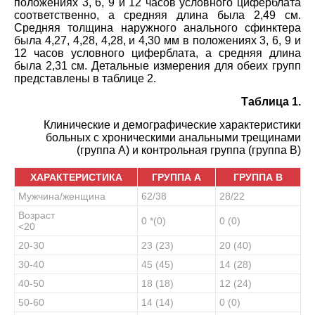
положениях 3, 6, 9 и 12 часов условного циферблата
соответственно, а средняя длина была 2,49 см.
Средняя толщина наружного анального сфинктера
была 4,27, 4,28, 4,28, и 4,30 мм в положениях 3, 6, 9 и
12 часов условного циферблата, а средняя длина
была 2,31 см. Детальные измерения для обеих групп
представлены в таблице 2.
Таблица 1.
Клинические и демографические характеристики
больных с хроническими анальными трещинами
(группа А) и контрольная группа (группа B)
ХАРАКТЕРИСТИКА
ГРУППА A
ГРУППА B
Мужчина/женщина
62/38
28/22
Возраст
0 *(0)
0 (0)
<20
20-30
23 (23)
20 (40)
30-40
45 (45)
14 (28)
40-50
18 (18)
12 (24)
50-60
14 (14)
0 (0)