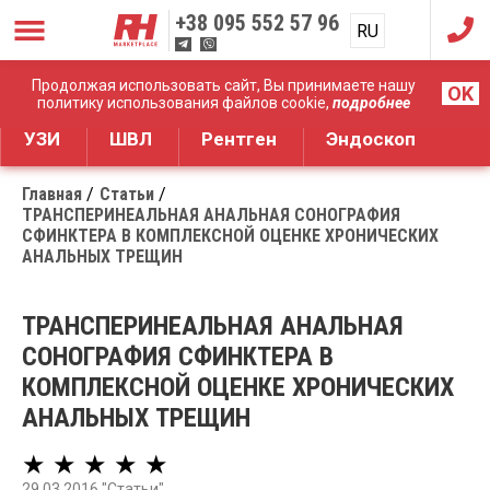
+38
095 552 57 96
RU
UA
Дистрибуция медицинского оборудования
Продолжая использовать сайт, Вы принимаете нашу
OK
политику использования файлов cookie,
подробнее
УЗИ
ШВЛ
Рентген
Эндоскоп
Главная
Статьи
ТРАНСПЕРИНЕАЛЬНАЯ АНАЛЬНАЯ CОНОГРАФИЯ
СФИНКТЕРА В КОМПЛЕКСНОЙ ОЦЕНКЕ ХРОНИЧЕСКИХ
АНАЛЬНЫХ ТРЕЩИН
ТРАНСПЕРИНЕАЛЬНАЯ АНАЛЬНАЯ
CОНОГРАФИЯ СФИНКТЕРА В
КОМПЛЕКСНОЙ ОЦЕНКЕ ХРОНИЧЕСКИХ
АНАЛЬНЫХ ТРЕЩИН
★ ★ ★ ★ ★
29.03.2016 "Статьи"