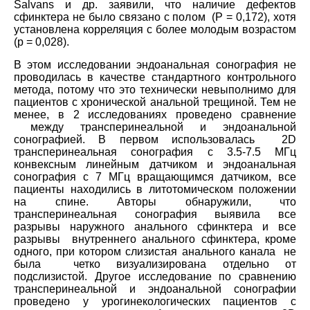
Salvans и др. заявили, что наличие дефектов
сфинктера не было связано с полом (P = 0,172), хотя
установлена корреляция с более молодым возрастом
(р = 0,028).
В этом исследовании эндоанальная сонография не
проводилась в качестве стандартного контрольного
метода, потому что это технически невыполнимо для
пациентов с хронической анальной трещиной. Тем не
менее, в 2 исследованиях проведено сравнение
между трансперинеальной и эндоанальной
сонографией. В первом использовалась 2D
трансперинеальная сонография с 3.5-7.5 МГц
конвексным линейным датчиком и эндоанальная
сонография с 7 МГц вращающимся датчиком, все
пациенты находились в литотомическом положении
на спине. Авторы обнаружили, что
трансперинеальная сонография выявила все
разрывы наружного анального сфинктера и все
разрывы внутреннего анального сфинктера, кроме
одного, при котором слизистая анального канала не
была четко визуализирована отдельно от
подслизистой. Другое исследование по сравнению
трансперинеальной и эндоанальной сонографии
проведено у урогинекологических пациентов с