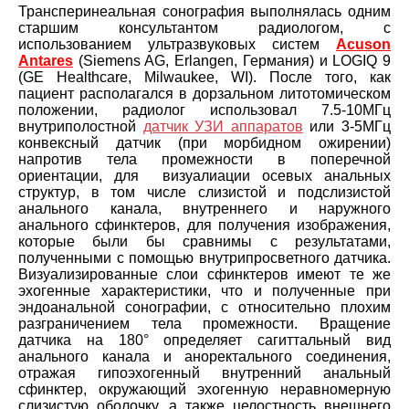
Трансперинеальная сонография выполнялась одним
старшим консультантом радиологом, с
использованием ультразвуковых систем
Acuson
Antares
(Siemens AG, Erlangen, Германия) и LOGIQ 9
(GE Healthcare, Milwaukee, WI). После того, как
пациент располагался в дорзальном литотомическом
положении, радиолог использовал 7.5-10МГц
внутриполостной
датчик УЗИ аппаратов
или 3-5МГц
конвексный датчик (при морбидном ожирении)
напротив тела промежности в поперечной
ориентации, для визуалиации осевых анальных
структур, в том числе слизистой и подслизистой
анального канала, внутреннего и наружного
анального сфинктеров, для получения изображения,
которые были бы сравнимы с результатами,
полученными с помощью внутрипросветного датчика.
Визуализированные слои сфинктеров имеют те же
эхогенные характеристики, что и полученные при
эндоанальной сонографии, с относительно плохим
разграничением тела промежности. Вращение
датчика на 180° определяет сагиттальный вид
анального канала и аноректального соединения,
отражая гипоэхогенный внутренний анальный
сфинктер, окружающий эхогенную неравномерную
слизистую оболочку, а также целостность внешнего