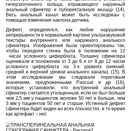
гиперэхогенного кольца, отражающего наружный
анальный сфинктер и пуборектальную мышцу (14).
Весь анальный канал может быть исследован с
помощью изменения наклона датчика.
Дефект определялся, как любое нарушение
непрерывности в нормальной картине ультразвуковой
текстуры внутреннего или наружного анального
сфинктера. Изображения были ориентированы так,
чтобы передняя стенка была в положении на 12
часах условного циферблата. Толщину сфинктера
оценивали в положении от 3 до 6 и от 9 до 12 часов
условного циферблата на 3-х уровнях (нижний,
средний и верхний уровни анального канала), (15). В
этом исследовании мы следовали пороговым
значениям, предложенными Pascual и др (16),
которые установили, что внутренний анальный
сфинктер считается утолщенным, если он был больше
чем 2,5 мм у пациентов моложе 50 лет и больше, чем
3 мм у пациентов 50 лет и старше. Истинный дефект
сфинктера будет виден во всех плоскостях, в то время
как артефакт – нет.