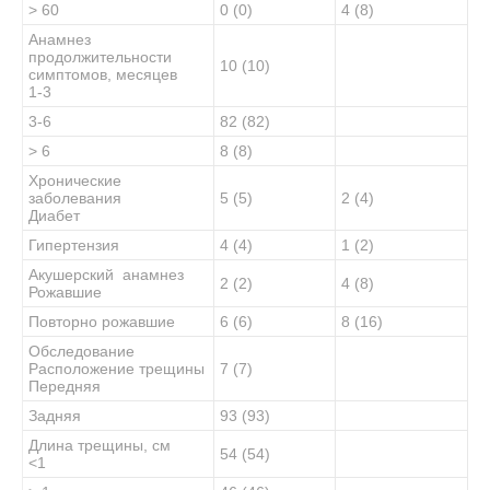
> 60
0 (0)
4 (8)
Анамнез
продолжительности
10 (10)
симптомов, месяцев
1-3
3-6
82 (82)
> 6
8 (8)
Хронические
заболевания
5 (5)
2 (4)
Диабет
Гипертензия
4 (4)
1 (2)
Акушерский анамнез
2 (2)
4 (8)
Рожавшие
Повторно рожавшие
6 (6)
8 (16)
Обследование
Расположение трещины
7 (7)
Передняя
Задняя
93 (93)
Длина трещины, см
54 (54)
<1