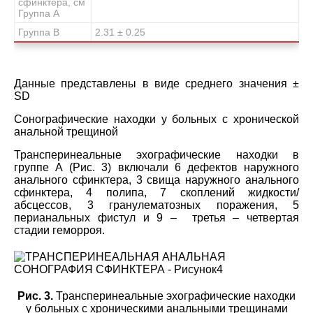
сфинктера, см
Группа А
Группа В
2.31 ± 0.25
Данные представлены в виде среднего значения ±
SD
Сонографические находки у больных с хронической
анальной трещиной
Трансперинеальные эхографические находки в
группе А (Рис. 3) включали 6 дефектов наружного
анального сфинктера, 3 свища наружного анального
сфинктера, 4 полипа, 7 скоплений жидкости/
абсцессов, 3 гранулематозных поражения, 5
перианальных фистул и 9 – третья – четвертая
стадии геморроя.
Рис. 3.
Трансперинеальные эхографические находки
у больных с хроническими анальными трещинами