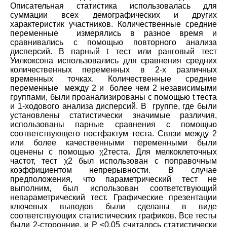
Описательная статистика использовалась для
суммации всех демографических и других
характеристик участников. Количественные средние
переменные измерялись в разное время и
сравнивались с помощью повторного анализа
дисперсий. В парный t тест или ранговый тест
Уилкоксона использовались для сравнения средних
количественных переменных в 2-х различных
временных точках. Количественные средние
переменные между 2 и более чем 2 независимыми
группами, были проанализированы с помощью t теста
и 1-ходового анализа дисперсий. В группе, где были
установлены статистически значимые различия,
использованы парные сравнения с помощью
соответствующего постфактум теста. Связи между 2
или более качественными переменными были
оценены с помощью χ2теста. Для мелкоклеточных
частот, тест χ2 был использован с поправочным
коэффициентом непрерывности. В случае
предположения, что параметрический тест не
выполним, был использован соответствующий
непараметрический тест. Графические презентации
ключевых выводов были сделаны в виде
соответствующих статистических графиков. Все тесты
были 2-сторонние, и P <0,05 считалось статистически