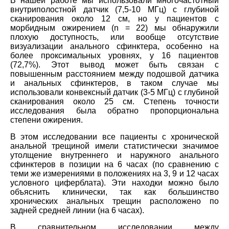
В нашей работе мы использовали многочастотный
внутриполостной датчик (7,5-10 МГц) с глубиной
сканирования около 12 см, но у пациентов с
морбидным ожирением (n = 22) мы обнаружили
плохую доступность, или вообще отсутствие
визуализации анального сфинктера, особенно на
более проксимальных уровнях, у 16 пациентов
(72,7%). Этот вывод может быть связан с
повышенным расстоянием между подошвой датчика
и анальных сфинктеров, в таком случае мы
использовали конвексный датчик (3-5 МГц) с глубиной
сканирования около 25 см. Степень точности
исследования была обратно пропорциональна
степени ожирения.
В этом исследовании все пациенты с хронической
анальной трещиной имели статистически значимое
утолщение внутреннего и наружного анального
сфинктеров в позиции на 6 часах (по сравнению с
теми же измерениями в положениях на 3, 9 и 12 часах
условного циферблата). Эти находки можно было
объяснить клинически, так как большинство
хронических анальных трещин расположено по
задней средней линии (на 6 часах).
В сравнительном исследовании между