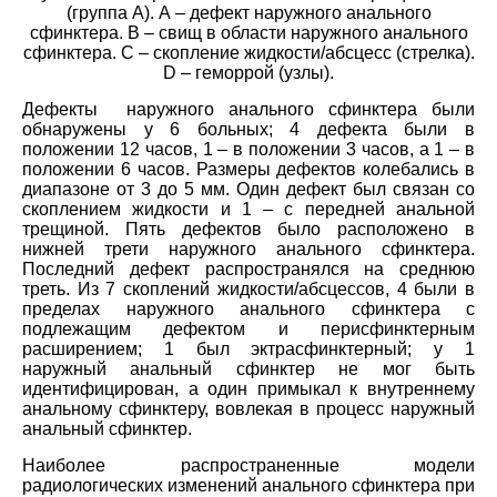
(группа А). А – дефект наружного анального
сфинктера. B – свищ в области наружного анального
сфинктера. C – скопление жидкости/абсцесс (стрелка).
D – геморрой (узлы).
Дефекты наружного анального сфинктера были
обнаружены у 6 больных; 4 дефекта были в
положении 12 часов, 1 – в положении 3 часов, а 1 – в
положении 6 часов. Размеры дефектов колебались в
диапазоне от 3 до 5 мм. Один дефект был связан со
скоплением жидкости и 1 – с передней анальной
трещиной. Пять дефектов было расположено в
нижней трети наружного анального сфинктера.
Последний дефект распространялся на среднюю
треть. Из 7 скоплений жидкости/абсцессов, 4 были в
пределах наружного анального сфинктера с
подлежащим дефектом и перисфинктерным
расширением; 1 был эктрасфинктерный; у 1
наружный анальный сфинктер не мог быть
идентифицирован, а один примыкал к внутреннему
анальному сфинктеру, вовлекая в процесс наружный
анальный сфинктер.
Наиболее распространенные модели
радиологических изменений анального сфинктера при