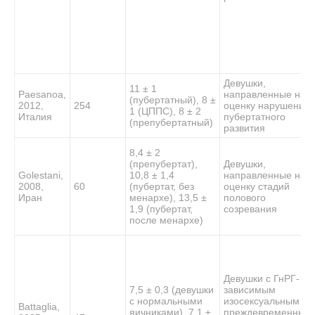
Девушки,
11 ± 1
Paesano
a
,
направленные на
(пубертатный), 8 ±
2012,
254
оценку нарушений
1 (ЦППС), 8 ± 2
Италия
пубертатного
(препубертатный)
развития
8,4 ± 2
(препубертат),
Девушки,
Golestani,
10,8 ± 1,4
направленные на
2008,
60
(пубертат, без
оценку стадий
Иран
менархе), 13,5 ±
полового
1,9 (пубертат,
созревания
после менархе)
Девушки с ГнРГ-
7,5 ± 0,3 (девушки
зависимым
с нормальными
изосексуальным
Battaglia,
яичниками), 7,1 ±
преждевременным