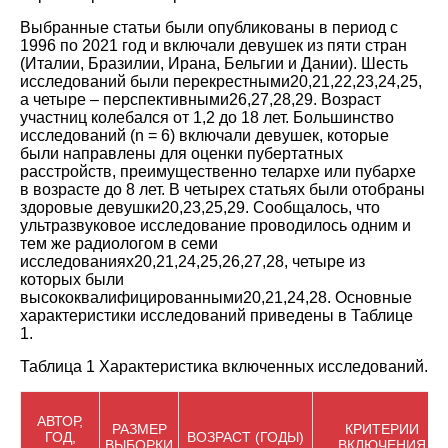
Выбранные статьи были опубликованы в период с
1996 по 2021 год и включали девушек из пяти стран
(Италии, Бразилии, Ирана, Бельгии и Дании). Шесть
исследований были перекрестными
20
,
21
,
22
,
23
,
24
,
25
,
а четыре – перспективными
26
,
27
,
28
,
29
. Возраст
участниц колебался от 1,2 до 18 лет. Большинство
исследований (n = 6) включали девушек, которые
были направлены для оценки пубертатных
расстройств, преимущественно телархе или пубархе
в возрасте до 8 лет. В четырех статьях были отобраны
здоровые девушки
20
,
23
,
25
,
29
. Сообщалось, что
ультразвуковое исследование проводилось одним и
тем же радиологом в семи
исследованиях
20
,
21
,
24
,
25
,
26
,
27
,
28
, четыре из
которых были
высококвалифицированными
20
,
21
,
24
,
28
. Основные
характеристики исследований приведены в Таблице
1
.
Таблица 1 Характеристика включенных исследований.
АВТОР,
РАЗМЕР
КРИТЕРИИ
ГОД,
ВОЗРАСТ (ГОДЫ)
ВЫБОРКИ
ВКЛЮЧЕНИЯ