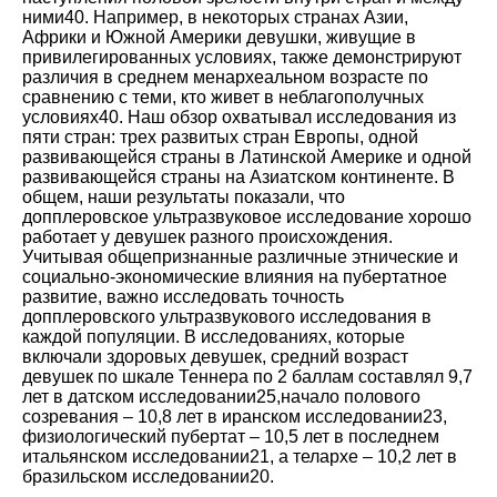
ними
40
. Например, в некоторых странах Азии,
Африки и Южной Америки девушки, живущие в
привилегированных условиях, также демонстрируют
различия в среднем менархеальном возрасте по
сравнению с теми, кто живет в неблагополучных
условиях
40
. Наш обзор охватывал исследования из
пяти стран: трех развитых стран Европы, одной
развивающейся страны в Латинской Америке и одной
развивающейся страны на Азиатском континенте. В
общем, наши результаты показали, что
допплеровское ультразвуковое исследование хорошо
работает у девушек разного происхождения.
Учитывая общепризнанные различные этнические и
социально-экономические влияния на пубертатное
развитие, важно исследовать точность
допплеровского ультразвукового исследования в
каждой популяции. В исследованиях, которые
включали здоровых девушек, средний возраст
девушек по шкале Теннера по 2 баллам составлял 9,7
лет в датском исследовании
25
,начало полового
созревания – 10,8 лет в иранском исследовании
23
,
физиологический пубертат – 10,5 лет в последнем
итальянском исследовании
21
, а телархе – 10,2 лет в
бразильском исследовании
20
.