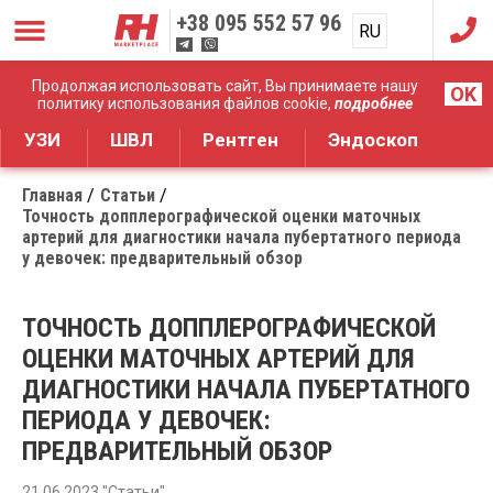
+38
095 552 57 96
RU
UA
Дистрибуция медицинского оборудования
Продолжая использовать сайт, Вы принимаете нашу
OK
политику использования файлов cookie,
подробнее
УЗИ
ШВЛ
Рентген
Эндоскоп
Главная
Статьи
Точность допплерографической оценки маточных
артерий для диагностики начала пубертатного периода
у девочек: предварительный обзор
ТОЧНОСТЬ ДОППЛЕРОГРАФИЧЕСКОЙ
ОЦЕНКИ МАТОЧНЫХ АРТЕРИЙ ДЛЯ
ДИАГНОСТИКИ НАЧАЛА ПУБЕРТАТНОГО
ПЕРИОДА У ДЕВОЧЕК:
ПРЕДВАРИТЕЛЬНЫЙ ОБЗОР
21.06.2023 "Статьи"