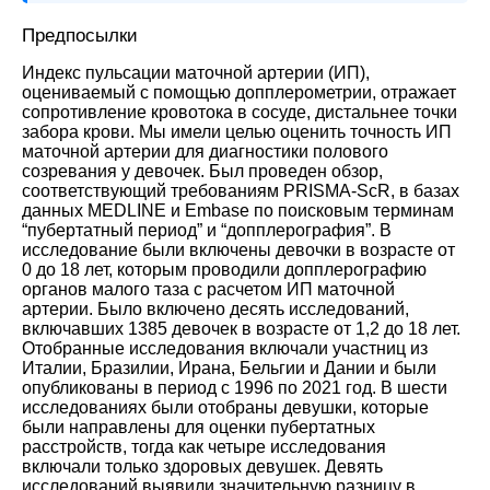
Предпосылки
Индекс пульсации маточной артерии (ИП),
оцениваемый с помощью допплерометрии, отражает
сопротивление кровотока в сосуде, дистальнее точки
забора крови. Мы имели целью оценить точность ИП
маточной артерии для диагностики полового
созревания у девочек. Был проведен обзор,
соответствующий требованиям PRISMA-ScR, в базах
данных MEDLINE и Embase по поисковым терминам
“пубертатный период” и “допплерография”. В
исследование были включены девочки в возрасте от
0 до 18 лет, которым проводили допплерографию
органов малого таза с расчетом ИП маточной
артерии. Было включено десять исследований,
включавших 1385 девочек в возрасте от 1,2 до 18 лет.
Отобранные исследования включали участниц из
Италии, Бразилии, Ирана, Бельгии и Дании и были
опубликованы в период с 1996 по 2021 год. В шести
исследованиях были отобраны девушки, которые
были направлены для оценки пубертатных
расстройств, тогда как четыре исследования
включали только здоровых девушек. Девять
исследований выявили значительную разницу в