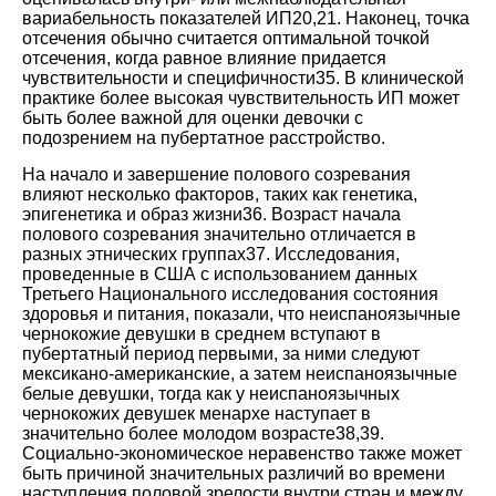
вариабельность показателей ИП
20
,
21
. Наконец, точка
отсечения обычно считается оптимальной точкой
отсечения, когда равное влияние придается
чувствительности и специфичности
35
. В клинической
практике более высокая чувствительность ИП может
быть более важной для оценки девочки с
подозрением на пубертатное расстройство.
На начало и завершение полового созревания
влияют несколько факторов, таких как генетика,
эпигенетика и образ жизни
36
. Возраст начала
полового созревания значительно отличается в
разных этнических группах
37
. Исследования,
проведенные в США с использованием данных
Третьего Национального исследования состояния
здоровья и питания, показали, что неиспаноязычные
чернокожие девушки в среднем вступают в
пубертатный период первыми, за ними следуют
мексикано-американские, а затем неиспаноязычные
белые девушки, тогда как у неиспаноязычных
чернокожих девушек менархе наступает в
значительно более молодом возрасте
38
,
39
.
Социально-экономическое неравенство также может
быть причиной значительных различий во времени
наступления половой зрелости внутри стран и между