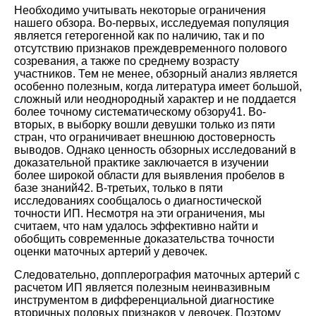
Необходимо учитывать некоторые ограничения
нашего обзора. Во-первых, исследуемая популяция
является гетерогенной как по наличию, так и по
отсутствию признаков преждевременного полового
созревания, а также по среднему возрасту
участников. Тем не менее, обзорный анализ является
особенно полезным, когда литература имеет большой,
сложный или неоднородный характер и не поддается
более точному систематическому обзору
41
. Во-
вторых, в выборку вошли девушки только из пяти
стран, что ограничивает внешнюю достоверность
выводов. Однако ценность обзорных исследований в
доказательной практике заключается в изучении
более широкой области для выявления пробелов в
базе знаний
42
. В-третьих, только в пяти
исследованиях сообщалось о диагностической
точности ИП. Несмотря на эти ограничения, мы
считаем, что нам удалось эффективно найти и
обобщить современные доказательства точности
оценки маточных артерий у девочек.
Следовательно, допплерография маточных артерий с
расчетом ИП является полезным неинвазивным
инструментом в дифференциальной диагностике
вторичных половых признаков у девочек. Поэтому