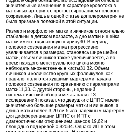
подавляющее большинство исследований описали
значительные изменения в характере кровотока в
маточных артериях с прогрессированием полового
созревания. Лишь в одной статье допплерометрия не
была признана полезной в этой ситуации.
Размер и морфология матки и яичников относительно
стабильны в детском возрасте, а дно матки и шейка
матки имеют одинаковую ширину
30
. В период
полового созревания матка прогрессивно
увеличивается в размерах, становясь шире шейки
матки, объем яичников также увеличивается, а во
время каждого менструального цикла можно
наблюдать множественные кисты
31
,
32
. Объем
яичников и количество крупных фолликулов, как
правило, являются худшими маркерами начала
полового созревания по сравнению с параметрами
матки
11
,
33
. С другой стороны, недавний
систематический обзор и мета-анализ 13
исследований показал, что девушки с ЦППС имели
значительно большие размеры матки и яичников, а
длина матки более 3,20 см была надежным маркером
для дифференциации ЦППС от ИПТ с
диагностическим отношением шансов 19,62 и
площадью под кривой 0,820
34
. Однако ИП в этом
мета-анализе не оценивался. На основе