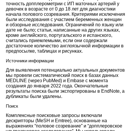
точность допплерометрии с ИП маточных артерий у
девочек в возрасте от 0 до 18 лет для диагностики
начала полового созревания. Критериями исключения
были исследования с участием беременных женщин
и обзорные исследования. Ограничений по языку или
дате не было; статьи, написанные на других языках,
кроме английского, португальского и испанского,
считались приемлемыми, если они содержали
достаточное количество англоязычной информации в
предпосылке, таблицах и рисунках.
Источники информации
Для выявления потенциально актуальных документов
мы провели систематический поиск в базах данных
MEDLINE (через PubMed) и Embase с момента
создания до января 2022 года. Окончательные
результаты поиска были экспортированы в EndNote, а
дубликаты были удалены.
Поиск
Комплексные поисковые запросы включали
дескрипторы (MeSH и Emtree), основанные на
выражениях “половое созревание” и “допплеровское