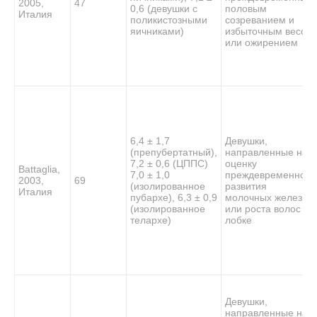
2005,
47
0,6 (девушки с
половым
Италия
поликистозными
созреванием и
яичниками)
избыточным весом
или ожирением
6,4 ± 1,7
Девушки,
(препубертатный),
направленные на
7,2 ± 0,6 (ЦППС)
оценку
Battaglia,
7,0 ± 1,0
преждевременного
2003,
69
(изолированное
развития
Италия
пубархе), 6,3 ± 0,9
молочных желез и/
(изолированное
или роста волос на
телархе)
лобке
Девушки,
направленные на