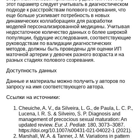
этот параметр следует учитывать в диагностическом
подходе к расстройствам полового созревания, что
еще больше усиливает потребность в новых
динамических коллаборациях для разработки
моделей персонализированной медицины. Учитывая
недостаточное количество данных о более широкой
популяции, будущие исследования, соответствующие
руководствам по валидации диагностических
методов, должны быть проведены для оценки ИП
маточной артерии у девочек разного возраста и на
разных стадиях полового созревания.
Доступность данных
Данные и материалы можно получить у авторов по
запросу на имя соответствующего автора.
Ссылки на источники:
Cheuiche, A. V., da Silveira, L. G., de Paula, L. C. P.,
Lucena, I. R. S. & Silveiro, S. P. Diagnosis and
management of precocious sexual maturation: An
updated review.
Eur. J. Pediatr.
180, 3073–3087.
https://doi.org/10.1007/s00431-021-04022-1
(2021).
Marshall, W. A. & Tanner, J. M. Variations in pattern