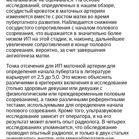
исследований, определенных в нашем обзоре,
сосудистый кровоток в маточных артериях
изменяется вместе с ростом матки во время
пубертатного развития. Наблюдается снижение
сосудистого сопротивления с началом полового
созревания, что выражается в значительно более
низком ИП на этой стадии, и, наконец, дальнейшее
увеличение сопротивления в конце полового
созревания, вероятно, за счет завершения
ангиогенеза матки.
Точка отсечения для ИП маточной артерии для
определения начала пубертата в литературе
варьирует от 2,5 до 5,0. Это можно объяснить
различиями в критериях включения в исследование
(только здоровые девушки или девушки с
физиологическим или преждевременным половым
созреванием), а также различными референтными
тестами, используемыми для определения начала
полового созревания. Кроме того, ультразвуковое
исследование зависит от оператора, и на его
результат может влиять опыт радиолога. В четырех
исследованиях упоминается, что обследование
проводил опытный радиолог, и только в двух статьях
оценивалась внутри- или межнаблюдательная