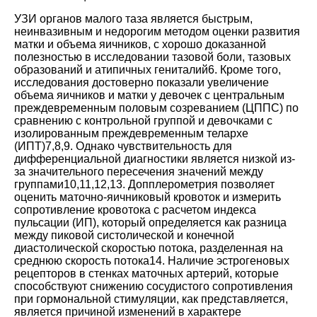
УЗИ органов малого таза является быстрым,
неинвазивным и недорогим методом оценки развития
матки и объема яичников, с хорошо доказанной
полезностью в исследовании тазовой боли, тазовых
образований и атипичных гениталий
6
. Кроме того,
исследования достоверно показали увеличение
объема яичников и матки у девочек с центральным
преждевременным половым созреванием (ЦППС) по
сравнению с контрольной группой и девочками с
изолированным преждевременным телархе
(ИПТ)
7
,
8
,
9
. Однако чувствительность для
дифференциальной диагностики является низкой из-
за значительного пересечения значений между
группами
10
,
11
,
12
,
13
. Допплерометрия позволяет
оценить маточно-яичниковый кровоток и измерить
сопротивление кровотока с расчетом индекса
пульсации (ИП), который определяется как разница
между пиковой систолической и конечной
диастолической скоростью потока, разделенная на
среднюю скорость потока
14
. Наличие эстрогеновых
рецепторов в стенках маточных артерий, которые
способствуют снижению сосудистого сопротивления
при гормональной стимуляции, как представляется,
является причиной изменений в характере