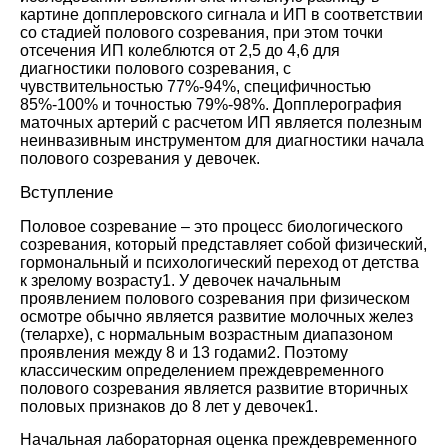
картине допплеровского сигнала и ИП в соответствии
со стадией полового созревания, при этом точки
отсечения ИП колеблются от 2,5 до 4,6 для
диагностики полового созревания, с
чувствительностью 77%-94%, специфичностью
85%-100% и точностью 79%-98%. Допплерография
маточных артерий с расчетом ИП является полезным
неинвазивным инструментом для диагностики начала
полового созревания у девочек.
Вступление
Половое созревание – это процесс биологического
созревания, который представляет собой физический,
гормональный и психологический переход от детства
к зрелому возрасту
1
. У девочек начальным
проявлением полового созревания при физическом
осмотре обычно является развитие молочных желез
(телархе), с нормальным возрастным диапазоном
проявления между 8 и 13 годами
2
. Поэтому
классическим определением преждевременного
полового созревания является развитие вторичных
половых признаков до 8 лет у девочек
1
.
Начальная лабораторная оценка преждевременного