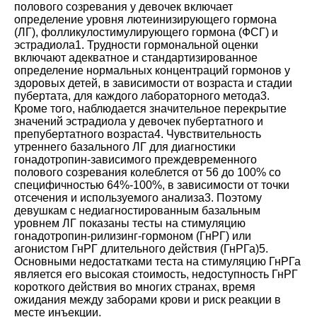
полового созревания у девочек включает
определение уровня лютеинизирующего гормона
(ЛГ), фолликулостимулирующего гормона (ФСГ) и
эстрадиола
1
. Трудности гормональной оценки
включают адекватное и стандартизированное
определение нормальных концентраций гормонов у
здоровых детей, в зависимости от возраста и стадии
пубертата, для каждого лабораторного метода
3
.
Кроме того, наблюдается значительное перекрытие
значений эстрадиола у девочек пубертатного и
препубертатного возраста
4
. Чувствительность
утреннего базального ЛГ для диагностики
гонадотропин-зависимого преждевременного
полового созревания колеблется от 56 до 100% со
специфичностью 64%-100%, в зависимости от точки
отсечения и используемого анализа
3
. Поэтому
девушкам с недиагностированным базальным
уровнем ЛГ показаны тесты на стимуляцию
гонадотропин-рилизинг-гормоном (ГнРГ) или
агонистом ГнРГ длительного действия (ГнРГа)
5
.
Основными недостатками теста на стимуляцию ГнРГа
является его высокая стоимость, недоступность ГнРГ
короткого действия во многих странах, время
ожидания между заборами крови и риск реакции в
месте инъекции.