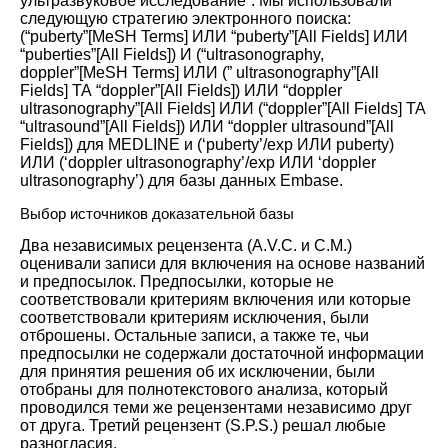
ультразвуковое исследование”. Мы использовали
следующую стратегию электронного поиска:
(“puberty”[MeSH Terms] ИЛИ “puberty”[All Fields] ИЛИ
“puberties”[All Fields]) И (“ultrasonography,
doppler”[MeSH Terms] ИЛИ (” ultrasonography”[All
Fields] ТА “doppler”[All Fields]) ИЛИ “doppler
ultrasonography”[All Fields] ИЛИ (“doppler”[All Fields] ТА
“ultrasound”[All Fields]) ИЛИ “doppler ultrasound”[All
Fields]) для MEDLINE и (‘puberty’/exp ИЛИ puberty)
ИЛИ (‘doppler ultrasonography’/exp ИЛИ ‘doppler
ultrasonography’) для базы данных Embase.
Выбор источников доказательной базы
Два независимых рецензента (A.V.C. и C.M.)
оценивали записи для включения на основе названий
и предпосылок. Предпосылки, которые не
соответствовали критериям включения или которые
соответствовали критериям исключения, были
отброшены. Остальные записи, а также те, чьи
предпосылки не содержали достаточной информации
для принятия решения об их исключении, были
отобраны для полнотекстового анализа, который
проводился теми же рецензентами независимо друг
от друга. Третий рецензент (S.P.S.) решал любые
разногласия.