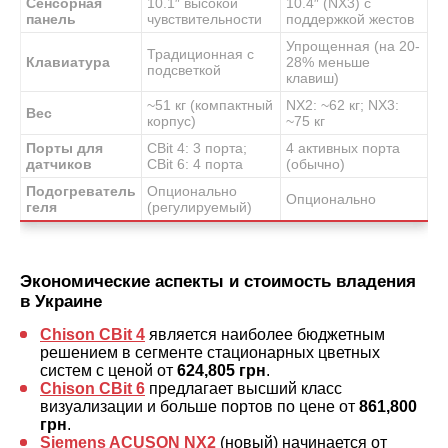
Сенсорная
10.1″ высокой
10.4″ (NX3) с
панель
чувствительности
поддержкой жестов
Упрощенная (на 20-
Традиционная с
Клавиатура
28% меньше
подсветкой
клавиш)
~51 кг (компактный
NX2: ~62 кг; NX3:
Вес
корпус)
~75 кг
Порты для
CBit 4: 3 порта;
4 активных порта
датчиков
CBit 6: 4 порта
(обычно)
Подогреватель
Опционально
Опционально
геля
(регулируемый)
Экономические аспекты и стоимость владения
в Украине
Chison CBit 4
является наиболее бюджетным
решением в сегменте стационарных цветных
систем с ценой от
624,805 грн
.
Chison CBit 6
предлагает высший класс
визуализации и больше портов по цене от
861,800
грн
.
Siemens ACUSON NX2
(новый) начинается от