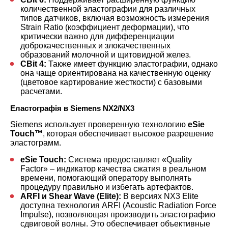
количественной эластографии для различных
типов датчиков, включая возможность измерения
Strain Ratio (коэффициент деформации), что
критически важно для дифференциации
доброкачественных и злокачественных
образований молочной и щитовидной желез.
CBit 4:
Также имеет функцию эластографии, однако
она чаще ориентирована на качественную оценку
(цветовое картирование жесткости) с базовыми
расчетами.
Еластографія в Siemens NX2/NX3
Siemens использует проверенную технологию
eSie
Touch™
, которая обеспечивает высокое разрешение
эластограмм.
eSie Touch:
Система предоставляет «Quality
Factor» – индикатор качества сжатия в реальном
времени, помогающий оператору выполнять
процедуру правильно и избегать артефактов.
ARFI и Shear Wave (Elite):
В версиях NX3 Elite
доступна технология ARFI (Acoustic Radiation Force
Impulse), позволяющая производить эластографию
сдвиговой волны. Это обеспечивает объективные