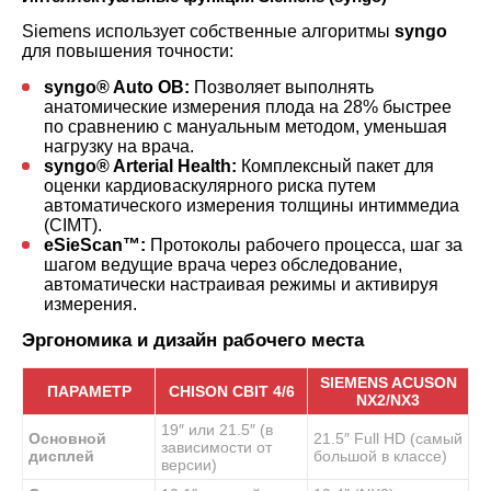
Siemens использует собственные алгоритмы
syngo
для повышения точности:
syngo® Auto OB:
Позволяет выполнять
анатомические измерения плода на 28% быстрее
по сравнению с мануальным методом, уменьшая
нагрузку на врача.
syngo® Arterial Health:
Комплексный пакет для
оценки кардиоваскулярного риска путем
автоматического измерения толщины интиммедиа
(CIMT).
eSieScan™:
Протоколы рабочего процесса, шаг за
шагом ведущие врача через обследование,
автоматически настраивая режимы и активируя
измерения.
Эргономика и дизайн рабочего места
SIEMENS ACUSON
ПАРАМЕТР
CHISON CBIT 4/6
NX2/NX3
19″ или 21.5″ (в
Основной
21.5″ Full HD (самый
зависимости от
дисплей
большой в классе)
версии)