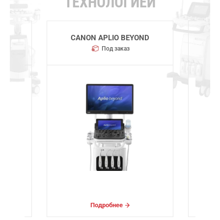
ТЕХНОЛОГИЕЙ
CANON APLIO BEYOND
CH
Под заказ
Подробнее