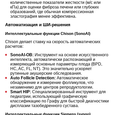
количественные показатели жесткости (м/с или
кПа) для оценки фиброза печени или глубоких
образований, где обычная компрессионная
эластография менее эффективна.
Автоматизация и ШИ-решения
Интеллектуальные функции Chison (SonoAI)
Chison делает ставку на скорость автоматических
расчетов:
SonoAI-OB:
Инструмент на основе искусственного
интеллекта, автоматически распознающий и
измеряющий основные параметры плода (BPD,
HC, AC, FL, NT). Это значительно ускоряет
рутинные акушерские обследования.
Auto Follicle Detection:
Автоматическое
обнаружение и измерение фолликулов, что
незаменимо для центров репродуктологии.
Smart HIP:
Специализированный инструмент для
педиатрии, использующий графическую
классификацию по Графу для быстрой диагностики
дисплазии тазобедренного сустава.
Интеллектуальные функции Siemens (syngo)