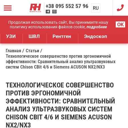
+38
095 552 57 96
RU
UA
Дистрибуция медицинского оборудования
Продолжая использовать сайт, Вы принимаете нашу
OK
политику использования файлов cookie,
подробнее
УЗИ
ШВЛ
Рентген
Эндоскоп
Главная
Статьи
Технологическое совершенство против эргономичной
эффективности: Сравнительный анализ ультразвуковых
систем Chison CBit 4/6 и Siemens ACUSON NX2/NX3
ТЕХНОЛОГИЧЕСКОЕ СОВЕРШЕНСТВО
ПРОТИВ ЭРГОНОМИЧНОЙ
ЭФФЕКТИВНОСТИ: СРАВНИТЕЛЬНЫЙ
АНАЛИЗ УЛЬТРАЗВУКОВЫХ СИСТЕМ
CHISON CBIT 4/6 И SIEMENS ACUSON
NX2/NX3