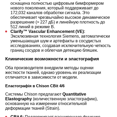
оснащена полностью цифровым бимформером
нового поколения, который поддерживает до
172,032 каналов обработки сигнала. Это
обеспечивает чрезвычайно высокое динамическое
разрешение (> 227 дБ) и линейную плотность до
512 линий в режиме B.
Clarify™ Vascular Enhancement (VE):
Эксклюзивная технология Siemens, автоматически
уменьшающая шум и артефакты в сосудистых
исследованиях, создавая исключительную четкость
границ сосудов и облегчая детекцию бляшек.
Клинические возможности и эластография
Оба производителя внедрили методы оценки
жесткости тканей, однако уровень их реализации
отличается в зависимости от модели.
Еластографія в Chison CBit 4/6
Системы Chison предлагают
Quantitative
Elastography
(количественную эластографию),
основанную на измерении относительной
деформации тканей (Strain).
CBit 6:
Поддерживает расширенную функцию